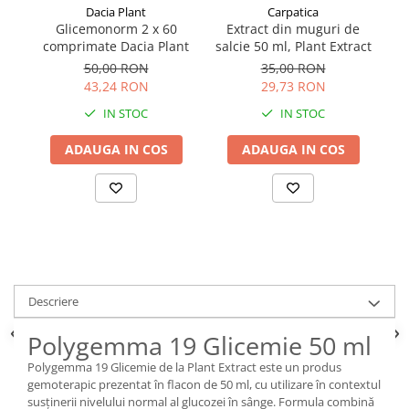
Dacia Plant
Carpatica
Glicemonorm 2 x 60
Extract din muguri de
E
comprimate Dacia Plant
salcie 50 ml, Plant Extract
50,00 RON
35,00 RON
43,24 RON
29,73 RON
IN STOC
IN STOC
ADAUGA IN COS
ADAUGA IN COS
Descriere
Polygemma 19 Glicemie 50 ml
Polygemma 19 Glicemie de la Plant Extract este un produs
gemoterapic prezentat în flacon de 50 ml, cu utilizare în contextul
susținerii nivelului normal al glucozei în sânge. Formula combină