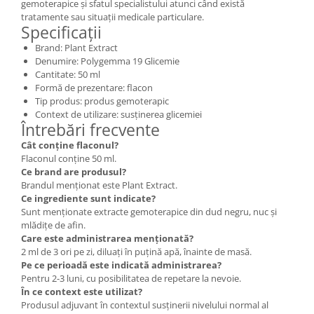
gemoterapice și sfatul specialistului atunci când există
tratamente sau situații medicale particulare.
Specificații
Brand: Plant Extract
Denumire: Polygemma 19 Glicemie
Cantitate: 50 ml
Formă de prezentare: flacon
Tip produs: produs gemoterapic
Context de utilizare: susținerea glicemiei
Întrebări frecvente
Cât conține flaconul?
Flaconul conține 50 ml.
Ce brand are produsul?
Brandul menționat este Plant Extract.
Ce ingrediente sunt indicate?
Sunt menționate extracte gemoterapice din dud negru, nuc și
mlădițe de afin.
Care este administrarea menționată?
2 ml de 3 ori pe zi, diluați în puțină apă, înainte de masă.
Pe ce perioadă este indicată administrarea?
Pentru 2-3 luni, cu posibilitatea de repetare la nevoie.
În ce context este utilizat?
Produsul adjuvant în contextul susținerii nivelului normal al