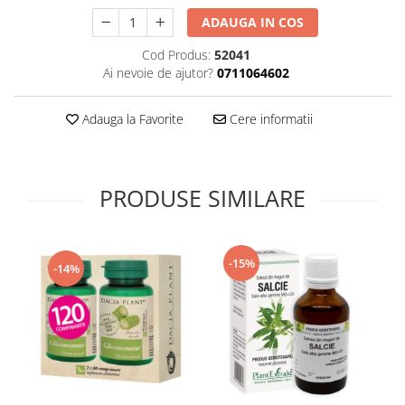
Supliment Vitamina D3
ADAUGA IN COS
Supliment Vitamina E
Cod Produs:
52041
Supliment Zinc
Ai nevoie de ajutor?
0711064602
Tincturi si Gemoderivate
Adauga la Favorite
Cere informatii
Tuse gat si respiratie
Vitamine si minerale
PRODUSE SIMILARE
-15%
-14%