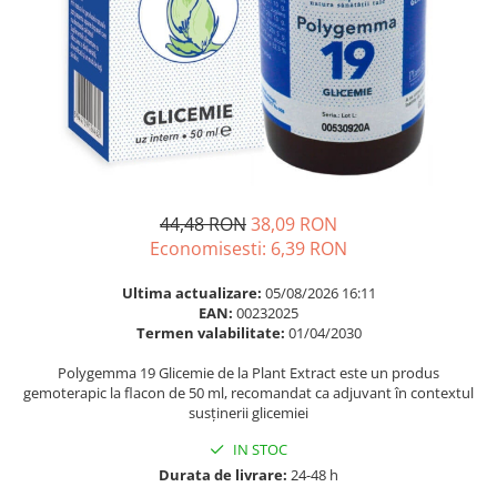
Multivitamine
Ingrijire par
Omega 3
Balsam masca si tratament
Par si unghii
Produse cu SPF Pentru Fata
Probiotice si prebiotice
Repelenti insecte
Prostata
Sanatate urinara
Sistemul respirator
44,48 RON
38,09 RON
Slabire si control greutate
Economisesti:
6,39
RON
Somn stres si anxietate
Ultima actualizare:
05/08/2026 16:11
Supliment Calciu
EAN:
00232025
Termen valabilitate:
01/04/2030
Supliment Complexe
Polygemma 19 Glicemie de la Plant Extract este un produs
Supliment Fier
gemoterapic la flacon de 50 ml, recomandat ca adjuvant în contextul
susținerii glicemiei
Supliment Magneziu
Supliment Vitamina B
IN STOC
Durata de livrare:
24-48 h
Supliment Vitamina C