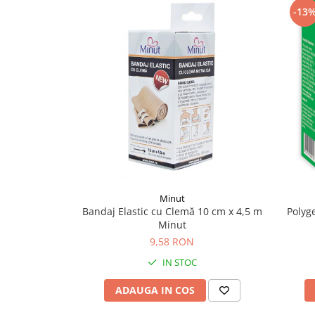
-13
Supliment Vitamina D3
Supliment Vitamina E
Supliment Zinc
Tincturi si Gemoderivate
Tuse gat si respiratie
Vitamine si minerale
Minut
Bandaj Elastic cu Clemă 10 cm x 4,5 m
Polyg
Minut
9,58 RON
IN STOC
ADAUGA IN COS