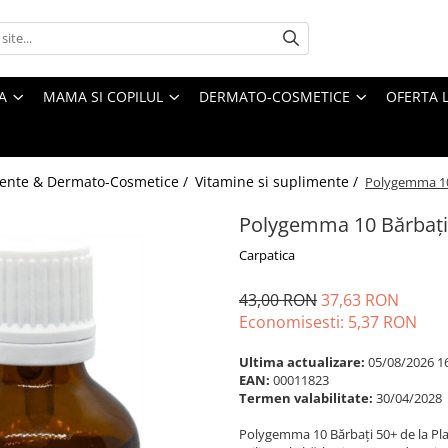
A
MAMA SI COPILUL
DERMATO-COSMETICE
OFERTA L
ente & Dermato-Cosmetice /
Vitamine si suplimente /
Polygemma 10 
Polygemma 10 Bărbați 
Carpatica
43,00 RON
37,63 RON
Economisesti:
5,37
RON
Ultima actualizare:
05/08/2026 1
EAN:
00011823
Termen valabilitate:
30/04/2028
Polygemma 10 Bărbați 50+ de la Pla