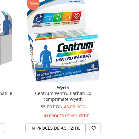
-16%
-6%
Wyeth
bati 30
Centrum Pentru Barbati 30
Urinar 
comprimate Wyeth
25,
55,00 RON
46,08 RON
IN PROCES DE ACHIZITIE
IN PROCES DE ACHIZITIE
ADAU