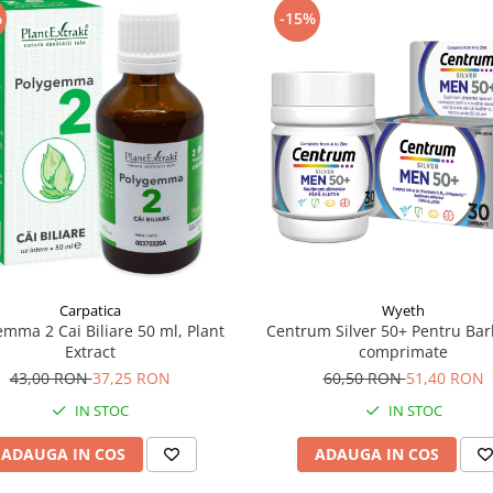
%
-15%
Carpatica
Wyeth
emma 2 Cai Biliare 50 ml, Plant
Centrum Silver 50+ Pentru Bar
Extract
comprimate
43,00 RON
37,25 RON
60,50 RON
51,40 RON
IN STOC
IN STOC
ADAUGA IN COS
ADAUGA IN COS