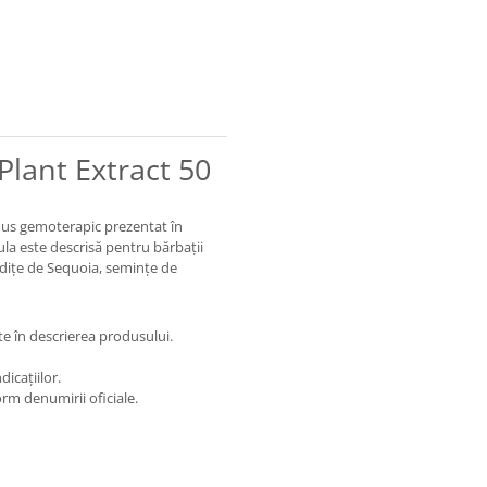
lant Extract 50
dus gemoterapic prezentat în
ula este descrisă pentru bărbații
ădițe de Sequoia, semințe de
e în descrierea produsului.
icațiilor.
rm denumirii oficiale.