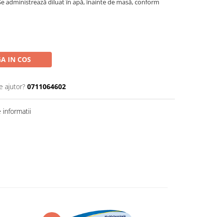
. Se administrează diluat în apă, înainte de masă, conform
A IN COS
e ajutor?
0711064602
informatii