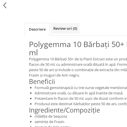
Review-uri
(0)
Descriere
Polygemma 10 Bărbați 50+ P
ml
Polygemma 10 Bărbați 50+ de la Plant Extract este un pro
flacon de 50 ml, cu administrare orală diluată în apă. Form
peste 50 de ani și include o combinație de extracte din ml
Frasin și muguri de Arin negru.
Beneficii
Formulă gemoterapică cu trei surse vegetale menționat
Administrare orală, cu diluare în apă înainte de masă.
Prezentare în flacon de 50 ml, ușor de dozat conform ind
Produsul este destinat bărbaților peste 50 de ani, confo
Ingrediente/Compoziție
mlădițe de Sequoia
semințe de Frasin
muguri de Arin negru