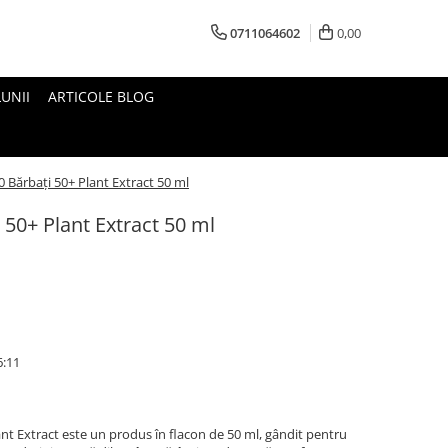
0711064602
0,00
UNII
ARTICOLE BLOG
Bărbați 50+ Plant Extract 50 ml
50+ Plant Extract 50 ml
6:11
nt Extract este un produs în flacon de 50 ml, gândit pentru