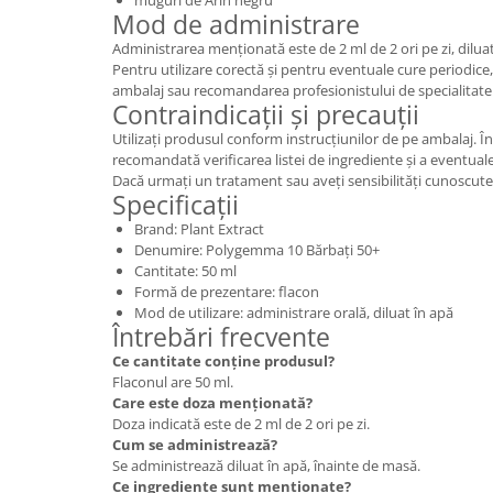
Mod de administrare
Administrarea menționată este de 2 ml de 2 ori pe zi, dilua
Pentru utilizare corectă și pentru eventuale cure periodice, 
ambalaj sau recomandarea profesionistului de specialitate
Contraindicații și precauții
Utilizați produsul conform instrucțiunilor de pe ambalaj. Î
recomandată verificarea listei de ingrediente și a eventuale
Dacă urmați un tratament sau aveți sensibilități cunoscute, s
Specificații
Brand: Plant Extract
Denumire: Polygemma 10 Bărbați 50+
Cantitate: 50 ml
Formă de prezentare: flacon
Mod de utilizare: administrare orală, diluat în apă
Întrebări frecvente
Ce cantitate conține produsul?
Flaconul are 50 ml.
Care este doza menționată?
Doza indicată este de 2 ml de 2 ori pe zi.
Cum se administrează?
Se administrează diluat în apă, înainte de masă.
Ce ingrediente sunt menționate?