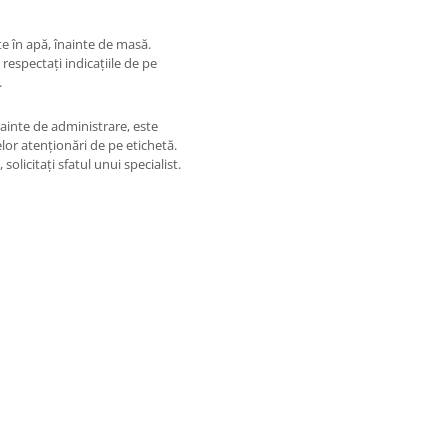
te în apă, înainte de masă.
respectați indicațiile de pe
.
nainte de administrare, este
lor atenționări de pe etichetă.
olicitați sfatul unui specialist.