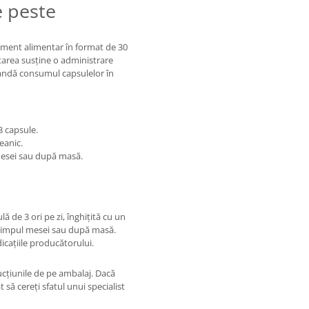
e peste
ment alimentar în format de 30
tarea susține o administrare
omandă consumul capsulelor în
3 capsule.
eanic.
 mesei sau după masă.
ă de 3 ori pe zi, înghițită cu un
n timpul mesei sau după masă.
cațiile producătorului.
ucțiunile de pe ambalaj. Dacă
 să cereți sfatul unui specialist