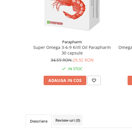
Supliment Vitamina D3
Supliment Vitamina E
Supliment Zinc
Tincturi si Gemoderivate
Tuse gat si respiratie
Parapharm
Super Omega 3-6-9 Krill Oil Parapharm
Omega
Vitamine si minerale
30 capsule
34,59 RON
29,92 RON
IN STOC
ADAUGA IN COS
Review-uri
(0)
Descriere