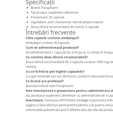
Specificații
Brand: Parapharm
Tip produs: supliment alimentar
Prezentare: 30 capsule
Ingredient activ menționat: ulei de pește oceanic
Doza zilnică recomandată din sursă: 3 capsule
Întrebări frecvente
Câte capsule conține ambalajul?
Ambalajul conține 30 capsule.
Cum se administrează produsul?
Se administrează 1 capsulă de 3 ori pe zi, cu lichid, în tim
Ce conține doza zilnică recomandată?
Doza zilnică recomandată de 3 capsule conține 1500 mg ule
rechin).
Cu ce lichid se pot înghiți capsulele?
Cu apă minerală sau suc de fructe, conform descrierii furni
Ce brand are produsul?
Brandul indicat este Parapharm.
Este menționată o prezentare pentru administrare zi
Da, produsul supliment alimentar cu administrare de 3 caps
Avertizare:
Farmacia APOTHEKA intelege importanta infor
pagina si face eforturi permanente pentru a le pastra actual
informatiile prezentate pot fi diferite fata de cele ale prod