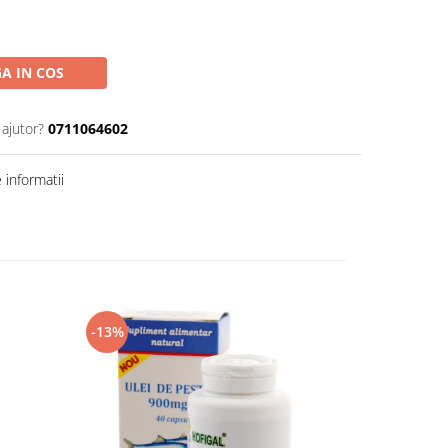
A IN COS
 ajutor?
0711064602
informatii
-13%