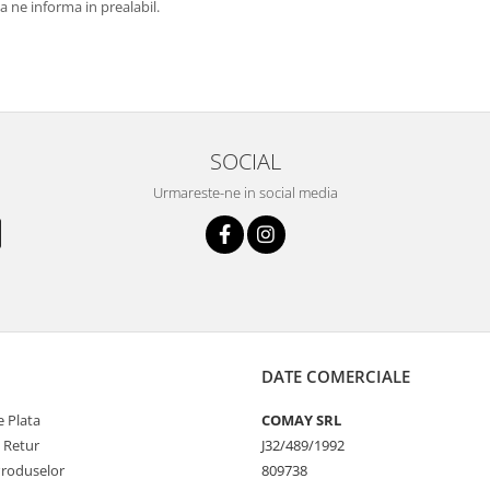
 a ne informa in prealabil.
SOCIAL
Urmareste-ne in social media
DATE COMERCIALE
 Plata
COMAY SRL
e Retur
J32/489/1992
Produselor
809738