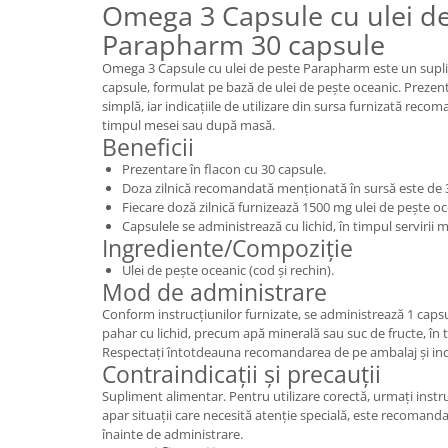
Omega 3 Capsule cu ulei d
Parapharm 30 capsule
Omega 3 Capsule cu ulei de peste Parapharm este un supli
capsule, formulat pe bază de ulei de pește oceanic. Prezen
simplă, iar indicațiile de utilizare din sursa furnizată rec
timpul mesei sau după masă.
Beneficii
Prezentare în flacon cu 30 capsule.
Doza zilnică recomandată menționată în sursă este de 
Fiecare doză zilnică furnizează 1500 mg ulei de pește oc
Capsulele se administrează cu lichid, în timpul servirii
Ingrediente/Compoziție
Ulei de pește oceanic (cod și rechin).
Mod de administrare
Conform instrucțiunilor furnizate, se administrează 1 capsul
pahar cu lichid, precum apă minerală sau suc de fructe, î
Respectați întotdeauna recomandarea de pe ambalaj și indi
Contraindicații și precauții
Supliment alimentar. Pentru utilizare corectă, urmați instr
apar situații care necesită atenție specială, este recomandat
înainte de administrare.