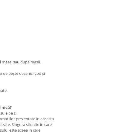
pul mesei sau după masă.
i de pește oceanic (cod și
zate.
lnică?
ule pe zi.
matiilor prezentate in aceasta
izate. Singura situatie in care
usului este aceea in care