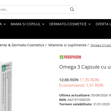
A
MAMA SI COPILUL
DERMATO-COSMETICE
OFERTA L
ente & Dermato-Cosmetice /
Vitamine si suplimente /
Omega 3 Capsu
Omega 3 Capsule cu ul
12,86 RON
11,35 RON
Economisesti:
1,51
RON
Ultima actualizare:
05/08/2026 1
EAN:
6421971000235
Termen valabilitate:
31/01/2029