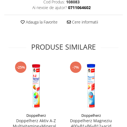
Cod Produs:
108083
Supliment Vitamina D3
Ai nevoie de ajutor?
0711064602
Supliment Vitamina E
Adauga la Favorite
Cere informatii
Supliment Zinc
Tincturi si Gemoderivate
Tuse gat si respiratie
PRODUSE SIMILARE
Vitamine si minerale
-25%
-7%
Doppelherz
Doppelherz
Doppelherz Aktiv A-Z
Doppelherz Magneziu
D
Multivitamine+Minerale,
400+B1+B6+B12+acid