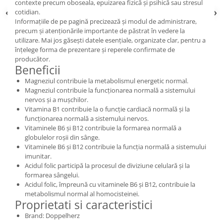
contexte precum oboseala, epuizarea fizică și psihică sau stresul
cotidian.
Informațiile de pe pagină precizează și modul de administrare,
precum și atenționările importante de păstrat în vedere la
utilizare. Mai jos găsești datele esențiale, organizate clar, pentru a
înțelege forma de prezentare și reperele confirmate de
producător.
Beneficii
Magneziul contribuie la metabolismul energetic normal.
Magneziul contribuie la funcționarea normală a sistemului
nervos și a mușchilor.
Vitamina B1 contribuie la o funcție cardiacă normală și la
funcționarea normală a sistemului nervos.
Vitaminele B6 și B12 contribuie la formarea normală a
globulelor roșii din sânge.
Vitaminele B6 și B12 contribuie la funcția normală a sistemului
imunitar.
Acidul folic participă la procesul de diviziune celulară și la
formarea sângelui.
Acidul folic, împreună cu vitaminele B6 și B12, contribuie la
metabolismul normal al homocisteinei.
Proprietati si caracteristici
Brand: Doppelherz