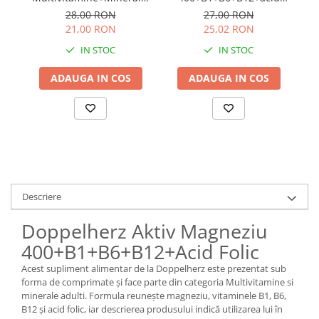
15 comprimate
folic, 15 comprimate
28,00 RON
27,00 RON
efervescente
21,00 RON
25,02 RON
IN STOC
IN STOC
ADAUGA IN COS
ADAUGA IN COS
Descriere
Doppelherz Aktiv Magneziu
400+B1+B6+B12+Acid Folic
Acest supliment alimentar de la Doppelherz este prezentat sub
forma de comprimate și face parte din categoria Multivitamine si
minerale adulti. Formula reunește magneziu, vitaminele B1, B6,
B12 și acid folic, iar descrierea produsului indică utilizarea lui în