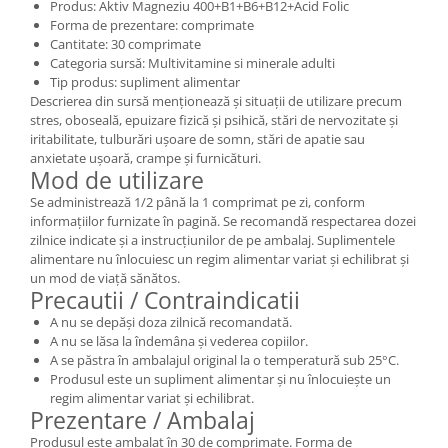
Produs: Aktiv Magneziu 400+B1+B6+B12+Acid Folic
Forma de prezentare: comprimate
Cantitate: 30 comprimate
Categoria sursă: Multivitamine si minerale adulti
Tip produs: supliment alimentar
Descrierea din sursă menționează și situații de utilizare precum
stres, oboseală, epuizare fizică și psihică, stări de nervozitate și
iritabilitate, tulburări ușoare de somn, stări de apatie sau
anxietate ușoară, crampe și furnicături.
Mod de utilizare
Se administrează 1/2 până la 1 comprimat pe zi, conform
informațiilor furnizate în pagină. Se recomandă respectarea dozei
zilnice indicate și a instrucțiunilor de pe ambalaj. Suplimentele
alimentare nu înlocuiesc un regim alimentar variat și echilibrat și
un mod de viață sănătos.
Precautii / Contraindicatii
A nu se depăși doza zilnică recomandată.
A nu se lăsa la îndemâna și vederea copiilor.
A se păstra în ambalajul original la o temperatură sub 25°C.
Produsul este un supliment alimentar și nu înlocuiește un
regim alimentar variat și echilibrat.
Prezentare / Ambalaj
Produsul este ambalat în 30 de comprimate. Forma de