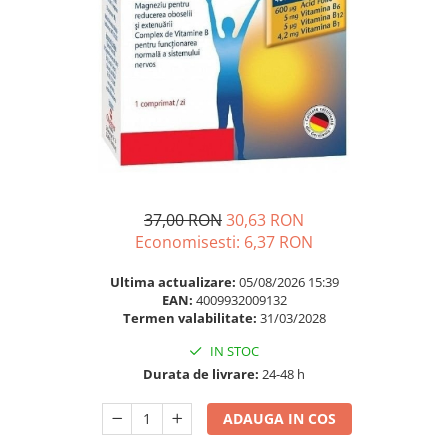
Multivitamine
Ingrijire par
Omega 3
Balsam masca si tratament
Par si unghii
Produse cu SPF Pentru Fata
Probiotice si prebiotice
Repelenti insecte
Prostata
Sanatate urinara
Sistemul respirator
Slabire si control greutate
37,00 RON
30,63 RON
Economisesti:
6,37
RON
Somn stres si anxietate
Supliment Calciu
Ultima actualizare:
05/08/2026 15:39
EAN:
4009932009132
Supliment Complexe
Termen valabilitate:
31/03/2028
Supliment Fier
IN STOC
Supliment Magneziu
Durata de livrare:
24-48 h
Supliment Vitamina B
ADAUGA IN COS
Supliment Vitamina C