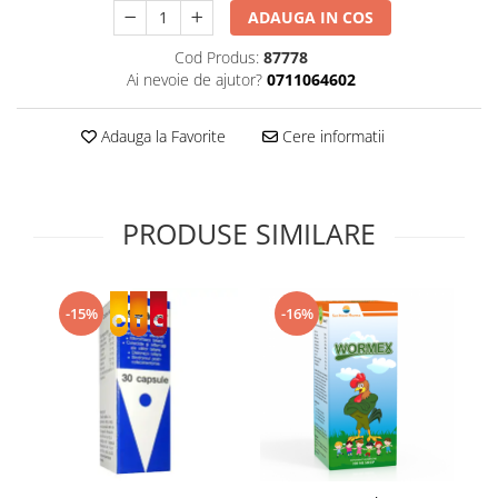
ADAUGA IN COS
Supliment Vitamina D3
Supliment Vitamina E
Cod Produs:
87778
Ai nevoie de ajutor?
0711064602
Supliment Zinc
Tincturi si Gemoderivate
Adauga la Favorite
Cere informatii
Tuse gat si respiratie
Vitamine si minerale
PRODUSE SIMILARE
-15%
-16%