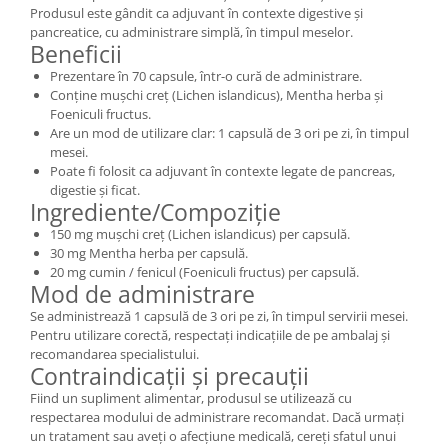
Produsul este gândit ca adjuvant în contexte digestive și
pancreatice, cu administrare simplă, în timpul meselor.
Beneficii
Prezentare în 70 capsule, într-o cură de administrare.
Conține mușchi creț (Lichen islandicus), Mentha herba și
Foeniculi fructus.
Are un mod de utilizare clar: 1 capsulă de 3 ori pe zi, în timpul
mesei.
Poate fi folosit ca adjuvant în contexte legate de pancreas,
digestie și ficat.
Ingrediente/Compoziție
150 mg mușchi creț (Lichen islandicus) per capsulă.
30 mg Mentha herba per capsulă.
20 mg cumin / fenicul (Foeniculi fructus) per capsulă.
Mod de administrare
Se administrează 1 capsulă de 3 ori pe zi, în timpul servirii mesei.
Pentru utilizare corectă, respectați indicațiile de pe ambalaj și
recomandarea specialistului.
Contraindicații și precauții
Fiind un supliment alimentar, produsul se utilizează cu
respectarea modului de administrare recomandat. Dacă urmați
un tratament sau aveți o afecțiune medicală, cereți sfatul unui