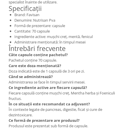
specialist înainte de utilizare.
Specificații
Brand: Favisan
Denumire: Nutrisan Pva
Formă de prezentare: capsule
Cantitate: 70 capsule
Ingrediente active: mușchi creț, mentă, fenicul
Administrare menționată: în timpul mesei
Întrebări frecvente
Câte capsule conține pachetul?
Pachetul conține 70 capsule.
Care este doza menționată?
Doza indicată este de 1 capsulă de 3 ori pe zi.
Când se administrează?
Administrarea se face în timpul servirii mesei.
Ce ingrediente active are fiecare capsulă?
Fiecare capsulă conține mușchi creț, Mentha herba și Foeniculi
fructus.
În ce situații este recomandat ca adjuvant?
În contexte legate de pancreas, digestie, ficat și cure de
dezintoxicare.
Ce formă de prezentare are produsul?
Produsul este prezentat sub formă de capsule.