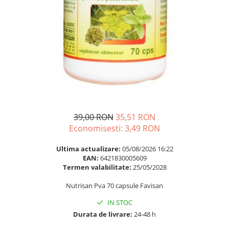
Multivitamine
Ingrijire par
Omega 3
Balsam masca si tratament
Par si unghii
Produse cu SPF Pentru Fata
Probiotice si prebiotice
Repelenti insecte
Prostata
Sanatate urinara
Sistemul respirator
Slabire si control greutate
39,00 RON
35,51 RON
Somn stres si anxietate
Economisesti:
3,49
RON
Supliment Calciu
Ultima actualizare:
05/08/2026 16:22
EAN:
6421830005609
Supliment Complexe
Termen valabilitate:
25/05/2028
Supliment Fier
Nutrisan Pva 70 capsule Favisan
Supliment Magneziu
IN STOC
Supliment Vitamina B
Durata de livrare:
24-48 h
Supliment Vitamina C