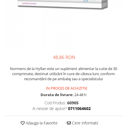
Multivitamine
Ingrijire par
Omega 3
Balsam masca si tratament
Par si unghii
Produse cu SPF Pentru Fata
Probiotice si prebiotice
Repelenti insecte
Prostata
Sanatate urinara
Sistemul respirator
48,86 RON
Slabire si control greutate
Normens de la Hyllan este un supliment alimentar la cutie de 30
Somn stres si anxietate
comprimate, destinat utilizării în cure de câteva luni, conform
recomandării de pe ambalaj sau a specialistului
Supliment Calciu
Supliment Complexe
IN PROCES DE ACHIZITIE
Durata de livrare:
24-48 h
Supliment Fier
Cod Produs:
60905
Supliment Magneziu
Ai nevoie de ajutor?
0711064602
Supliment Vitamina B
Adauga la Favorite
Cere informatii
Supliment Vitamina C