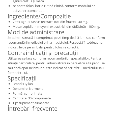
agnus castus și maca.
se poate folosi într-o rutină zilnică, conform modului de
utilizare recomandat.
Ingrediente/Compoziție
Vitex agnus castus (extract 10:1 din fructe) - 40 mg.
Maca (Lepidium meyenii extract 4:1 din rădăcină) - 100 mg.
Mod de administrare
Se administrează 1 comprimat pe zi, timp de 2-3 luni sau conform
recomandării medicului ori farmacistului. Respectă întotdeauna
indicațiile de pe ambalaj pentru folosire corectă.
Contraindicații și precauții
Utilizarea se face conform recomandărilor specialiștilor. Pentru
situații particulare, pentru administrare în paralel cu alte produse
sau dacă apar nelămuriri, este indicat să ceri sfatul medicului sau
farmacistului.
Specificații
Brand: Hyllan
Denumire: Normens
Formă: comprimate
Cantitate: 30 comprimate
Tip: supliment alimentar
Întrebări frecvente