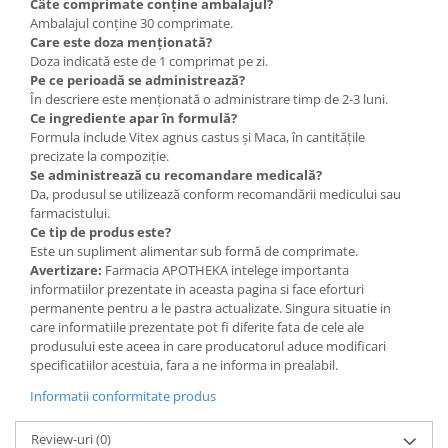
Câte comprimate conține ambalajul?
Ambalajul conține 30 comprimate.
Care este doza menționată?
Doza indicată este de 1 comprimat pe zi.
Pe ce perioadă se administrează?
În descriere este menționată o administrare timp de 2-3 luni.
Ce ingrediente apar în formulă?
Formula include Vitex agnus castus și Maca, în cantitățile
precizate la compoziție.
Se administrează cu recomandare medicală?
Da, produsul se utilizează conform recomandării medicului sau
farmacistului.
Ce tip de produs este?
Este un supliment alimentar sub formă de comprimate.
Avertizare:
Farmacia APOTHEKA intelege importanta
informatiilor prezentate in aceasta pagina si face eforturi
permanente pentru a le pastra actualizate. Singura situatie in
care informatiile prezentate pot fi diferite fata de cele ale
produsului este aceea in care producatorul aduce modificari
specificatiilor acestuia, fara a ne informa in prealabil.
Informatii conformitate produs
Review-uri
(0)