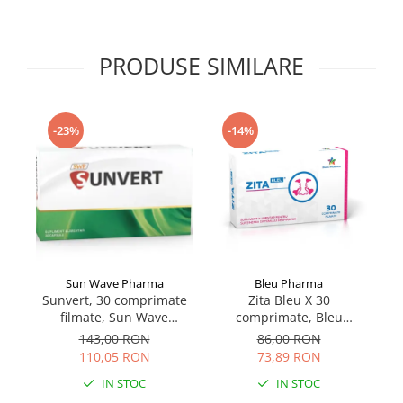
Supliment Vitamina D3
Supliment Vitamina E
PRODUSE SIMILARE
Supliment Zinc
Tincturi si Gemoderivate
Tuse gat si respiratie
-23%
-14%
Vitamine si minerale
Sun Wave Pharma
Bleu Pharma
Sunvert, 30 comprimate
Zita Bleu X 30
filmate, Sun Wave
comprimate, Bleu
co
Pharma
Pharma
143,00 RON
86,00 RON
110,05 RON
73,89 RON
IN STOC
IN STOC