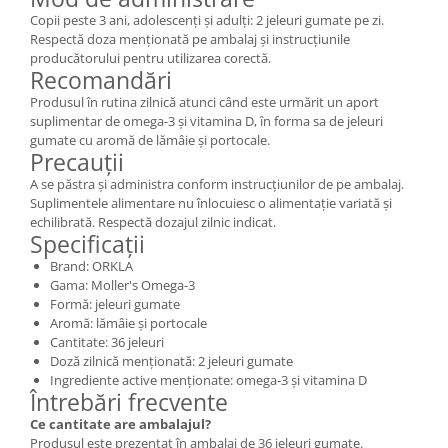
Copii peste 3 ani, adolescenți și adulți: 2 jeleuri gumate pe zi.
Respectă doza menționată pe ambalaj și instrucțiunile
producătorului pentru utilizarea corectă.
Recomandări
Produsul în rutina zilnică atunci când este urmărit un aport
suplimentar de omega-3 și vitamina D, în forma sa de jeleuri
gumate cu aromă de lămâie și portocale.
Precauții
A se păstra și administra conform instrucțiunilor de pe ambalaj.
Suplimentele alimentare nu înlocuiesc o alimentație variată și
echilibrată. Respectă dozajul zilnic indicat.
Specificații
Brand: ORKLA
Gama: Moller's Omega-3
Formă: jeleuri gumate
Aromă: lămâie și portocale
Cantitate: 36 jeleuri
Doză zilnică menționată: 2 jeleuri gumate
Ingrediente active menționate: omega-3 și vitamina D
Întrebări frecvente
Ce cantitate are ambalajul?
Produsul este prezentat în ambalaj de 36 jeleuri gumate.