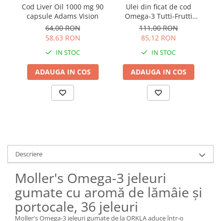
Cod Liver Oil 1000 mg 90
Ulei din ficat de cod
capsule Adams Vision
Omega-3 Tutti-Frutti
pentru copii 250 ml
ar
64,00 RON
111,00 RON
58,63 RON
85,12 RON
IN STOC
IN STOC
ADAUGA IN COS
ADAUGA IN COS
Descriere
Moller's Omega-3 jeleuri
gumate cu aromă de lămâie și
portocale, 36 jeleuri
Moller's Omega-3 jeleuri gumate de la ORKLA aduce într-o