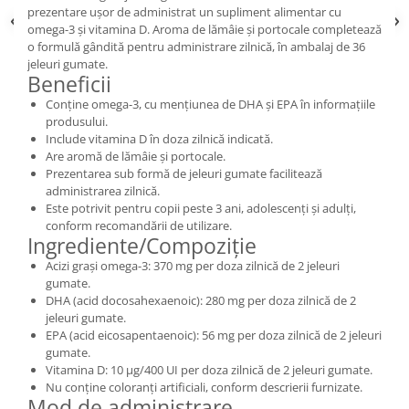
prezentare ușor de administrat un supliment alimentar cu
omega-3 și vitamina D. Aroma de lămâie și portocale completează
o formulă gândită pentru administrare zilnică, în ambalaj de 36
jeleuri gumate.
Beneficii
Conține omega-3, cu mențiunea de DHA și EPA în informațiile
produsului.
Include vitamina D în doza zilnică indicată.
Are aromă de lămâie și portocale.
Prezentarea sub formă de jeleuri gumate facilitează
administrarea zilnică.
Este potrivit pentru copii peste 3 ani, adolescenți și adulți,
conform recomandării de utilizare.
Ingrediente/Compoziție
Acizi grași omega-3: 370 mg per doza zilnică de 2 jeleuri
gumate.
DHA (acid docosahexaenoic): 280 mg per doza zilnică de 2
jeleuri gumate.
EPA (acid eicosapentaenoic): 56 mg per doza zilnică de 2 jeleuri
gumate.
Vitamina D: 10 μg/400 UI per doza zilnică de 2 jeleuri gumate.
Nu conține coloranți artificiali, conform descrierii furnizate.
Mod de administrare