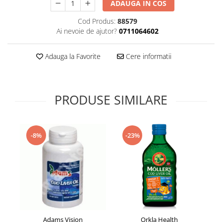
ADAUGA IN COS
Supliment Vitamina D3
Cod Produs:
88579
Supliment Vitamina E
Ai nevoie de ajutor?
0711064602
Supliment Zinc
Tincturi si Gemoderivate
Adauga la Favorite
Cere informatii
Tuse gat si respiratie
Vitamine si minerale
PRODUSE SIMILARE
-8%
-23%
Adams Vision
Orkla Health