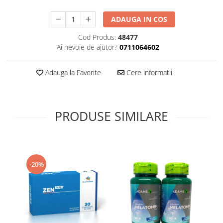
Supliment Vitamina D3
ADAUGA IN COS
Supliment Vitamina E
Cod Produs:
48477
Supliment Zinc
Ai nevoie de ajutor?
0711064602
Tincturi si Gemoderivate
Tuse gat si respiratie
Adauga la Favorite
Cere informatii
Vitamine si minerale
PRODUSE SIMILARE
-20%