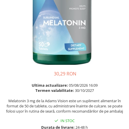
Multivitamine
Ingrijire par
Omega 3
Balsam masca si tratament
Par si unghii
Produse cu SPF Pentru Fata
Probiotice si prebiotice
Repelenti insecte
Prostata
Sanatate urinara
Sistemul respirator
Slabire si control greutate
Somn stres si anxietate
30,29 RON
Supliment Calciu
Ultima actualizare:
05/08/2026 16:09
Supliment Complexe
Termen valabilitate:
30/10/2027
Supliment Fier
Melatonin 3 mg de la Adams Vision este un supliment alimentar în
format de 50 de tablete, cu administrare înainte de culcare. se poate
Supliment Magneziu
folosi ușor în rutina de seară, conform recomandărilor de pe ambalaj
Supliment Vitamina B
IN STOC
Supliment Vitamina C
Durata de livrare:
24-48 h