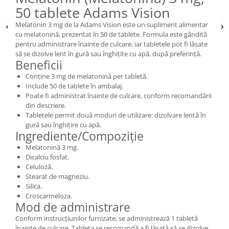
50 tablete Adams Vision
Melatonin 3 mg de la Adams Vision este un supliment alimentar
cu melatonină, prezentat în 50 de tablete. Formula este gândită
pentru administrare înainte de culcare, iar tabletele pot fi lăsate
să se dizolve lent în gură sau înghițite cu apă, după preferință.
Beneficii
Conține 3 mg de melatonină per tabletă.
Include 50 de tablete în ambalaj.
Poate fi administrat înainte de culcare, conform recomandării
din descriere.
Tabletele permit două moduri de utilizare: dizolvare lentă în
gură sau înghițire cu apă.
Ingrediente/Compoziție
Melatonină 3 mg.
Dicalciu fosfat.
Celuloză.
Stearat de magneziu.
Silica.
Croscarmeloza.
Mod de administrare
Conform instrucțiunilor furnizate, se administrează 1 tabletă
înainte de culcare. Tableta se recomandă a fi lăsată să se dizolve