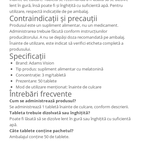
lent în gură, însă poate fi și înghițită cu suficientă apă. Pentru
utilizare, respectă indicațiile de pe ambalaj.
Contraindicații și precauții
Produsul este un supliment alimentar, nu un medicament.
Administrarea trebuie făcută conform instrucțiunilor
producătorului. A nu se depăși doza recomandată pe ambalaj.
Înainte de utilizare, este indicat să verifici eticheta completă a
produsului.
Specificații
Brand: Adams Vision
Tip produs: supliment alimentar cu melatonină
Concentrație: 3 mg/tabletă
Prezentare: 50 tablete
Mod de utilizare menționat: înainte de culcare
Întrebări frecvente
Cum se administrează produsul?
Se administrează 1 tabletă înainte de culcare, conform descrierii.
Tableta trebuie dizolvată sau înghițită?
Poate fi lăsată să se dizolve lent în gură sau înghițită cu suficientă
apă.
Câte tablete conține pachetul?
Ambalajul conține 50 de tablete.