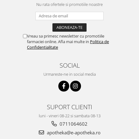
Nu rata ofertele si promotiile noastre
Vreau sa primesc newsletter cu promotiile
farmaciei online. Afla mai multe in
Politica de
Confidentialitate
SOCIAL
Urmareste-ne in social media
SUPORT CLIENTI
luni - vineri 08-22 si sambata 08-13
0711064602
apotheka@e-apotheka.ro