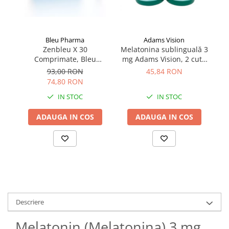
Bleu Pharma
Adams Vision
Zenbleu X 30
Melatonina sublinguală 3
C
Comprimate, Bleu
mg Adams Vision, 2 cutii
Pharma
x 50 tablete
93,00 RON
45,84 RON
74,80 RON
IN STOC
IN STOC
ADAUGA IN COS
ADAUGA IN COS
Descriere
Melatonin (Melatonina) 3 mg,