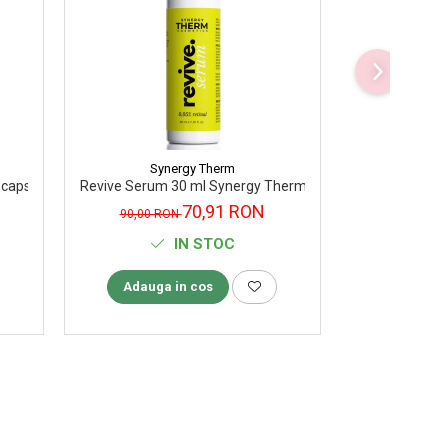
-31%
Synergy Therm
Aronia 
0 capsule Adams Vision
Revive Serum 30 ml Synergy Therm
Premium Veins
70,91 RON
90,00 RON
115,00 
IN STOC
Adauga in cos
Adauga