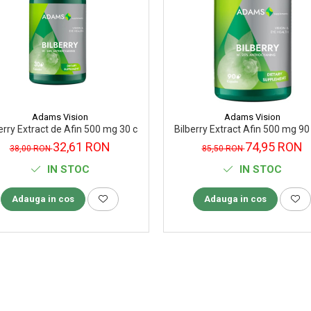
Adams Vision
Adams Vision
erry Extract de Afin 500 mg 30 capsule
Bilberry Extract Afin 500 mg 9
32,61 RON
74,95 RON
38,00 RON
85,50 RON
IN STOC
IN STOC
Adauga in cos
Adauga in cos