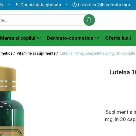
 💊 Consultanta gratuita • 🕐 Livrare in 24h in toata tara
Mama si copilul
Dermato-cosmetice
Oferta lunii
Luteina 10 mg Zeaxantina 2 mg, 30 capsule
smetice /
Vitamine si suplimente /
Luteina 1
Supliment al
mg, în 30 caps