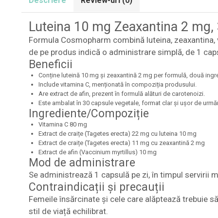
Descriere
Review-uri
(0)
Luteina 10 mg Zeaxantina 2 mg, 
Formula Cosmopharm combină luteina, zeaxantina, vit
de pe produs indică o administrare simplă, de 1 capsul
Beneficii
Conține luteină 10 mg și zeaxantină 2 mg per formulă, două ingre
Include vitamina C, menționată în compoziția produsului.
Are extract de afin, prezent în formulă alături de carotenoizi.
Este ambalat în 30 capsule vegetale, format clar și ușor de urmărit
Ingrediente/Compoziție
Vitamina C 80 mg
Extract de craițe (Tagetes erecta) 22 mg cu luteina 10 mg
Extract de craițe (Tagetes erecta) 11 mg cu zeaxantină 2 mg
Extract de afin (Vaccinium myrtillus) 10 mg
Mod de administrare
Se administrează 1 capsulă pe zi, în timpul servirii m
Contraindicații și precauții
Femeile însărcinate și cele care alăptează trebuie să
stil de viață echilibrat.