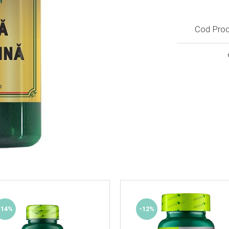
Cod Prod
-14%
-12%