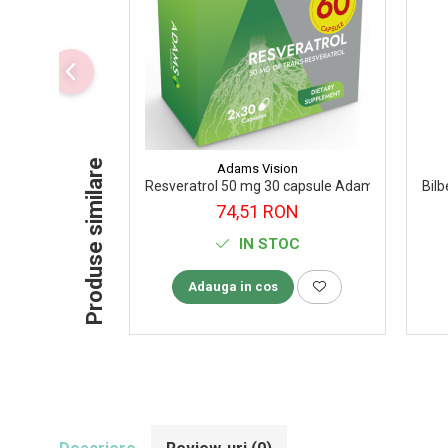
Supliment Vitamina D3
Supliment Vitamina E
Supliment Zinc
Tincturi si Gemoderivate
Tuse gat si respiratie
Produse similare
Adams Vision
Vitamine si minerale
Resveratrol 50 mg 30 capsule Adams Vision
Bilb
74,51 RON
IN STOC
Adauga in cos