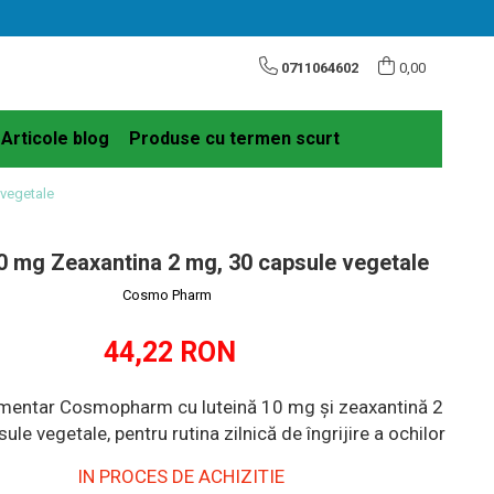
0711064602
0,00
Articole blog
Produse cu termen scurt
 vegetale
0 mg Zeaxantina 2 mg, 30 capsule vegetale
Cosmo Pharm
44,22 RON
imentar Cosmopharm cu luteină 10 mg și zeaxantină 2
ule vegetale, pentru rutina zilnică de îngrijire a ochilor
IN PROCES DE ACHIZITIE