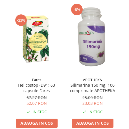
Supliment Vitamina D3
-8%
Supliment Vitamina E
-23%
Supliment Zinc
Tincturi si Gemoderivate
Tuse gat si respiratie
Vitamine si minerale
Fares
APOTHEKA
Helicostop (D91) 63
Silimarina 150 mg, 100
Pr
capsule Fares
comprimate APOTHEKA
67,27 RON
25,00 RON
52,07 RON
23,03 RON
IN STOC
IN STOC
ADAUGA IN COS
ADAUGA IN COS