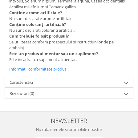
intybus, Solanum nigrum, Terminalia arjuna, Cassia occidentalis,
Achillea millefolium și Tamarix gallica.
Conține arome artificiale?
Nu sunt declarate arome artificiale.
Conține coloranți artificiali?
Nu sunt declarați coloranți artificiali.
Cum trebuie folosit produsul?
Se utilizează conform prospectului și instrucțiunilor de pe
ambalaj.
Este un produs alimentar sau un supliment?
Este încadrat ca supliment alimentar.
Informatii conformitate produs
Caracteristici
Review-uri
(0)
NEWSLETTER
Nu rata ofertele si promotiile noastre