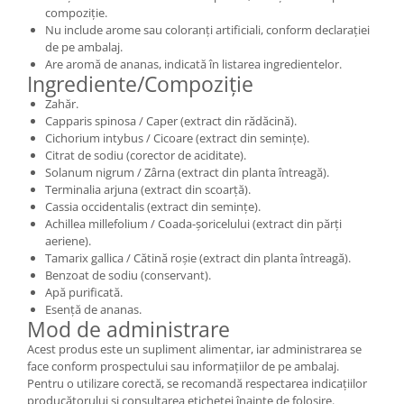
compoziție.
Nu include arome sau coloranți artificiali, conform declarației
de pe ambalaj.
Are aromă de ananas, indicată în listarea ingredientelor.
Ingrediente/Compoziție
Zahăr.
Capparis spinosa / Caper (extract din rădăcină).
Cichorium intybus / Cicoare (extract din semințe).
Citrat de sodiu (corector de aciditate).
Solanum nigrum / Zârna (extract din planta întreagă).
Terminalia arjuna (extract din scoarță).
Cassia occidentalis (extract din semințe).
Achillea millefolium / Coada-șoricelului (extract din părți
aeriene).
Tamarix gallica / Cătină roșie (extract din planta întreagă).
Benzoat de sodiu (conservant).
Apă purificată.
Esență de ananas.
Mod de administrare
Acest produs este un supliment alimentar, iar administrarea se
face conform prospectului sau informațiilor de pe ambalaj.
Pentru o utilizare corectă, se recomandă respectarea indicațiilor
producătorului și consultarea etichetei înainte de folosire.