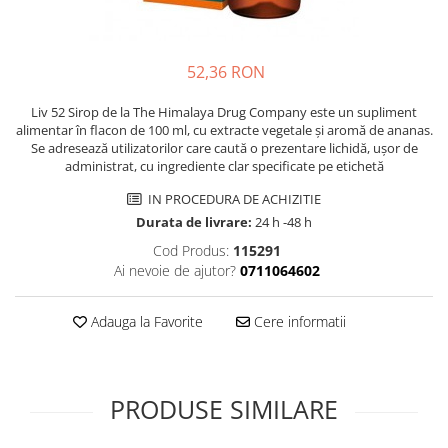
Multivitamine
Ingrijire par
Omega 3
Balsam masca si tratament
Par si unghii
Produse cu SPF Pentru Fata
52,36 RON
Probiotice si prebiotice
Repelenti insecte
Liv 52 Sirop de la The Himalaya Drug Company este un supliment
Prostata
alimentar în flacon de 100 ml, cu extracte vegetale și aromă de ananas.
Se adresează utilizatorilor care caută o prezentare lichidă, ușor de
Sanatate urinara
administrat, cu ingrediente clar specificate pe etichetă
Sistemul respirator
IN PROCEDURA DE ACHIZITIE
Slabire si control greutate
Durata de livrare:
24 h -48 h
Somn stres si anxietate
Cod Produs:
115291
Ai nevoie de ajutor?
0711064602
Supliment Calciu
Supliment Complexe
Adauga la Favorite
Cere informatii
Supliment Fier
Supliment Magneziu
PRODUSE SIMILARE
Supliment Vitamina B
Supliment Vitamina C