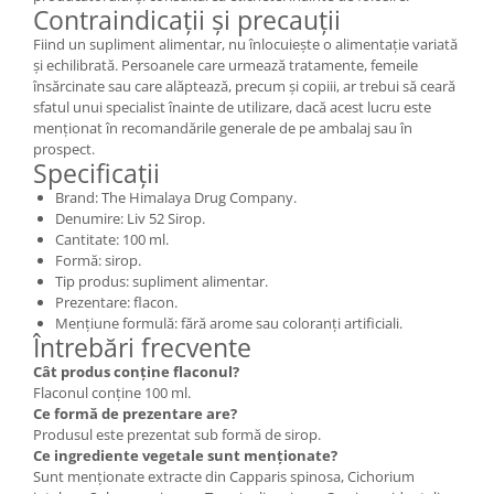
Contraindicații și precauții
Fiind un supliment alimentar, nu înlocuiește o alimentație variată
și echilibrată. Persoanele care urmează tratamente, femeile
însărcinate sau care alăptează, precum și copiii, ar trebui să ceară
sfatul unui specialist înainte de utilizare, dacă acest lucru este
menționat în recomandările generale de pe ambalaj sau în
prospect.
Specificații
Brand: The Himalaya Drug Company.
Denumire: Liv 52 Sirop.
Cantitate: 100 ml.
Formă: sirop.
Tip produs: supliment alimentar.
Prezentare: flacon.
Mențiune formulă: fără arome sau coloranți artificiali.
Întrebări frecvente
Cât produs conține flaconul?
Flaconul conține 100 ml.
Ce formă de prezentare are?
Produsul este prezentat sub formă de sirop.
Ce ingrediente vegetale sunt menționate?
Sunt menționate extracte din Capparis spinosa, Cichorium