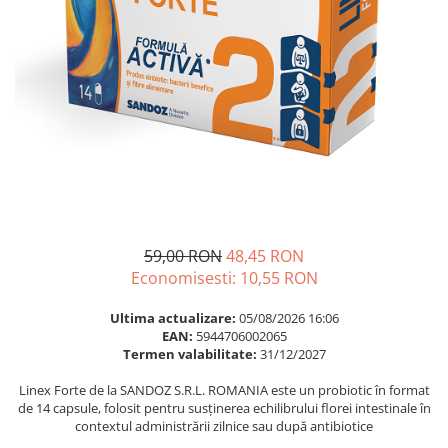
Multivitamine
Ingrijire par
Omega 3
Balsam masca si tratament
Par si unghii
Produse cu SPF Pentru Fata
Probiotice si prebiotice
Repelenti insecte
Prostata
Sanatate urinara
Sistemul respirator
Slabire si control greutate
Somn stres si anxietate
59,00 RON
48,45 RON
Economisesti:
10,55
RON
Supliment Calciu
Supliment Complexe
Ultima actualizare:
05/08/2026 16:06
EAN:
5944706002065
Supliment Fier
Termen valabilitate:
31/12/2027
Supliment Magneziu
Linex Forte de la SANDOZ S.R.L. ROMANIA este un probiotic în format
Supliment Vitamina B
de 14 capsule, folosit pentru susținerea echilibrului florei intestinale în
contextul administrării zilnice sau după antibiotice
Supliment Vitamina C