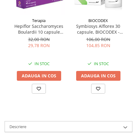
Terapia
BIOCODEX
Hepiflor Saccharomyces
Symbiosys Alflorex 30
H
Boulardii 10 capsule
capsule, BIOCODEX -
Terapia
FRANTA
32,00 RON
106,00 RON
29,78 RON
104,85 RON
IN STOC
IN STOC
ADAUGA IN COS
ADAUGA IN COS
Descriere