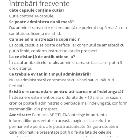
Întrebări frecvente
Câte capsule conține cutia?
Cutia conține 14 capsule.
Se poate administra după masă?
Da, administrarea este recomandată de preferat după masă, cu o
cantitate suficientă de lichid.
Cum se administrează la copii mici?
La copii, capsula se poate desface, iar conținutul se amestecă cu
puțin lichid, conform instrucțiunilor din prospect.
La ce distanță de antibiotic se ia?
În cazul antibioticelor orale, administrarea se face la cel puțin 3
ore distanță.
Ce trebuie evitat în timpul administrării?
Nu se administrează concomitent cu alcool sau cu băuturi
fierbinți.
Există o recomandare pentru utilizarea mai îndelungată?
În descriere este menționată o durată de 7-10 zile, iar în cazuri
cronice poate fi administrat o perioadă mai îndelungată, conform
recomandării din prospect.
Avertizare:
Farmacia APOTHEKA intelege importanta
informatiilor prezentate in aceasta pagina si face eforturi
permanente pentru a le pastra actualizate. Singura situatie in
care informatiile prezentate pot fi diferite fata de cele ale