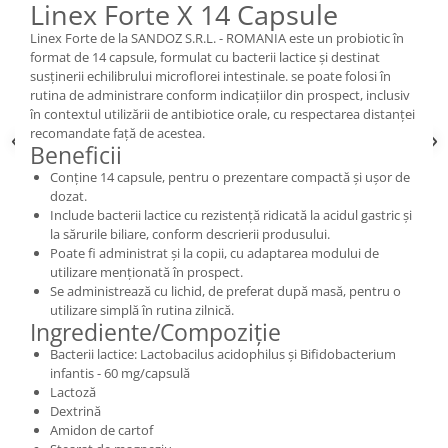
Linex Forte X 14 Capsule
Linex Forte de la SANDOZ S.R.L. - ROMANIA este un probiotic în
format de 14 capsule, formulat cu bacterii lactice și destinat
susținerii echilibrului microflorei intestinale. se poate folosi în
rutina de administrare conform indicațiilor din prospect, inclusiv
în contextul utilizării de antibiotice orale, cu respectarea distanței
recomandate față de acestea.
Beneficii
Conține 14 capsule, pentru o prezentare compactă și ușor de
dozat.
Include bacterii lactice cu rezistență ridicată la acidul gastric și
la sărurile biliare, conform descrierii produsului.
Poate fi administrat și la copii, cu adaptarea modului de
utilizare menționată în prospect.
Se administrează cu lichid, de preferat după masă, pentru o
utilizare simplă în rutina zilnică.
Ingrediente/Compoziție
Bacterii lactice: Lactobacilus acidophilus și Bifidobacterium
infantis - 60 mg/capsulă
Lactoză
Dextrină
Amidon de cartof