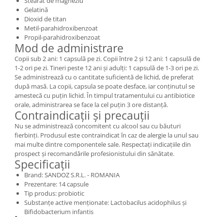
Stearat de magneziu
Gelatină
Dioxid de titan
Metil-parahidroxibenzoat
Propil-parahidroxibenzoat
Mod de administrare
Copii sub 2 ani: 1 capsulă pe zi. Copii între 2 și 12 ani: 1 capsulă de
1-2 ori pe zi. Tineri peste 12 ani și adulți: 1 capsulă de 1-3 ori pe zi.
Se administrează cu o cantitate suficientă de lichid, de preferat
după masă. La copii, capsula se poate desface, iar conținutul se
amestecă cu puțin lichid. În timpul tratamentului cu antibiotice
orale, administrarea se face la cel puțin 3 ore distanță.
Contraindicații și precauții
Nu se administrează concomitent cu alcool sau cu băuturi
fierbinți. Produsul este contraindicat în caz de alergie la unul sau
mai multe dintre componentele sale. Respectați indicațiile din
prospect și recomandările profesionistului din sănătate.
Specificații
Brand: SANDOZ S.R.L. - ROMANIA
Prezentare: 14 capsule
Tip produs: probiotic
Substanțe active menționate: Lactobacilus acidophilus și
Bifidobacterium infantis