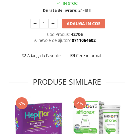
IN STOC
Supliment Vitamina D3
Durata de livrare:
24-48 h
Supliment Vitamina E
ADAUGA IN COS
Supliment Zinc
Tincturi si Gemoderivate
Cod Produs:
42706
Ai nevoie de ajutor?
0711064602
Tuse gat si respiratie
Vitamine si minerale
Adauga la Favorite
Cere informatii
PRODUSE SIMILARE
-7%
-1%