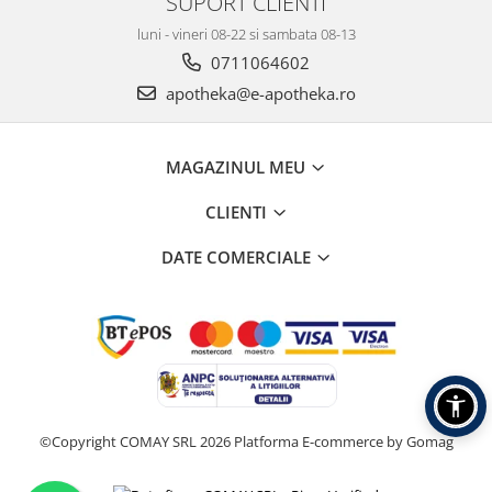
SUPORT CLIENTI
luni - vineri 08-22 si sambata 08-13
0711064602
apotheka@e-apotheka.ro
MAGAZINUL MEU
CLIENTI
DATE COMERCIALE
©Copyright COMAY SRL 2026
Platforma E-commerce by Gomag