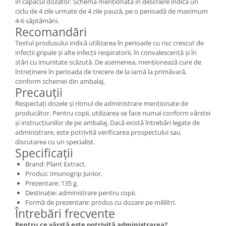
în capacul dozator. Schema menționată în descriere indică un
ciclu de 4 zile urmate de 4 zile pauză, pe o perioadă de maximum
4-6 săptămâni.
Recomandări
Textul produsului indică utilizarea în perioade cu risc crescut de
infecții gripale și alte infecții respiratorii, în convalescență și în
stări cu imunitate scăzută. De asemenea, menționează cure de
întreținere în perioada de trecere de la iarnă la primăvară,
conform schemei din ambalaj.
Precauții
Respectați dozele și ritmul de administrare menționate de
producător. Pentru copii, utilizarea se face numai conform vârstei
și instrucțiunilor de pe ambalaj. Dacă există întrebări legate de
administrare, este potrivită verificarea prospectului sau
discutarea cu un specialist.
Specificații
Brand: Plant Extract.
Produs: Imunogrip Junior.
Prezentare: 135 g.
Destinație: administrare pentru copii.
Formă de prezentare: produs cu dozare pe mililitri.
Întrebări frecvente
Pentru ce vârstă este potrivită administrarea?