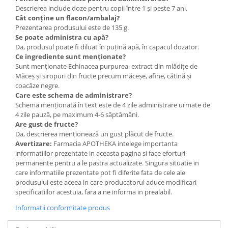
Descrierea include doze pentru copii între 1 și peste 7 ani.
Cât conține un flacon/ambalaj?
Prezentarea produsului este de 135 g.
Se poate administra cu apă?
Da, produsul poate fi diluat în puțină apă, în capacul dozator.
Ce ingrediente sunt menționate?
Sunt menționate Echinacea purpurea, extract din mlădițe de
Măceș și siropuri din fructe precum măceșe, afine, cătină și
coacăze negre.
Care este schema de administrare?
Schema menționată în text este de 4 zile administrare urmate de
4 zile pauză, pe maximum 4-6 săptămâni.
Are gust de fructe?
Da, descrierea menționează un gust plăcut de fructe.
Avertizare:
Farmacia APOTHEKA intelege importanta
informatiilor prezentate in aceasta pagina si face eforturi
permanente pentru a le pastra actualizate. Singura situatie in
care informatiile prezentate pot fi diferite fata de cele ale
produsului este aceea in care producatorul aduce modificari
specificatiilor acestuia, fara a ne informa in prealabil.
Informatii conformitate produs