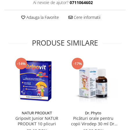
Ai nevoie de ajutor?
0711064602
Supliment Vitamina D3
Supliment Vitamina E
Adauga la Favorite
Cere informatii
Supliment Zinc
Tincturi si Gemoderivate
PRODUSE SIMILARE
Tuse gat si respiratie
Vitamine si minerale
-14%
-17%
NATUR PRODUKT
Dr. Phyto
Gripovit Junior NATUR
Picături orale pentru
Mo
PRODUKT 10 plicuri
copii Virodep 30 ml Dr.
Phyto