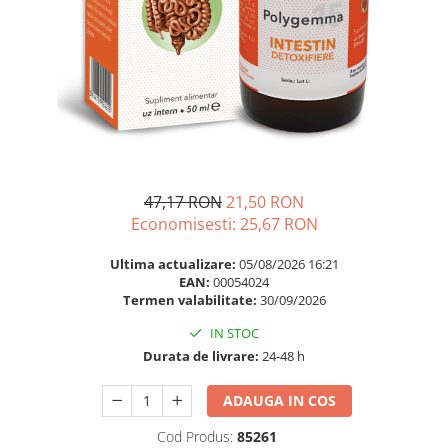
Multivitamine
Ingrijire par
Omega 3
Balsam masca si tratament
Par si unghii
Produse cu SPF Pentru Fata
Probiotice si prebiotice
Repelenti insecte
Prostata
Sanatate urinara
Sistemul respirator
47,17 RON
21,50 RON
Slabire si control greutate
Economisesti:
25,67
RON
Somn stres si anxietate
Ultima actualizare:
05/08/2026 16:21
Supliment Calciu
EAN:
00054024
Termen valabilitate:
30/09/2026
Supliment Complexe
IN STOC
Supliment Fier
Durata de livrare:
24-48 h
Supliment Magneziu
ADAUGA IN COS
Supliment Vitamina B
Supliment Vitamina C
Cod Produs:
85261