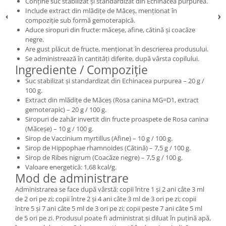
Conține suc stabilizat și standardizat din Echinacea purpurea.
Include extract din mlădițe de Măceș, menționat în
compoziție sub formă gemoterapică.
Aduce siropuri din fructe: măceșe, afine, cătină și coacăze
negre.
Are gust plăcut de fructe, menționat în descrierea produsului.
Se administrează în cantități diferite, după vârsta copilului.
Ingrediente / Compoziție
Suc stabilizat și standardizat din Echinacea purpurea – 20 g /
100 g.
Extract din mlădițe de Măceș (Rosa canina MG=D1, extract
gemoterapic) – 20 g / 100 g.
Siropuri de zahăr invertit din fructe proaspete de Rosa canina
(Măceșe) – 10 g / 100 g.
Sirop de Vaccinium myrtillus (Afine) – 10 g / 100 g.
Sirop de Hippophae rhamnoides (Cătină) – 7,5 g / 100 g.
Sirop de Ribes nigrum (Coacăze negre) – 7,5 g / 100 g.
Valoare energetică: 1,68 kcal/g.
Mod de administrare
Administrarea se face după vârstă: copii între 1 și 2 ani câte 3 ml
de 2 ori pe zi; copii între 2 și 4 ani câte 3 ml de 3 ori pe zi; copii
între 5 și 7 ani câte 5 ml de 3 ori pe zi; copii peste 7 ani câte 5 ml
de 5 ori pe zi. Produsul poate fi administrat și diluat în puțină apă,