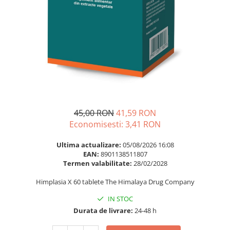
Multivitamine
Ingrijire par
Omega 3
Balsam masca si tratament
Par si unghii
Produse cu SPF Pentru Fata
Probiotice si prebiotice
Repelenti insecte
Prostata
Sanatate urinara
Sistemul respirator
Slabire si control greutate
45,00 RON
41,59 RON
Economisesti:
3,41
RON
Somn stres si anxietate
Supliment Calciu
Ultima actualizare:
05/08/2026 16:08
EAN:
8901138511807
Supliment Complexe
Termen valabilitate:
28/02/2028
Supliment Fier
Himplasia X 60 tablete The Himalaya Drug Company
Supliment Magneziu
IN STOC
Supliment Vitamina B
Durata de livrare:
24-48 h
Supliment Vitamina C