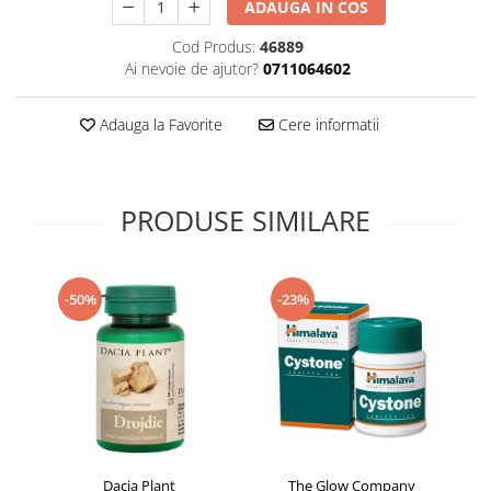
ADAUGA IN COS
Supliment Vitamina D3
Cod Produs:
46889
Supliment Vitamina E
Ai nevoie de ajutor?
0711064602
Supliment Zinc
Tincturi si Gemoderivate
Adauga la Favorite
Cere informatii
Tuse gat si respiratie
Vitamine si minerale
PRODUSE SIMILARE
-50%
-23%
Dacia Plant
The Glow Company