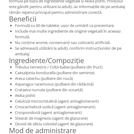
formulă pe bază de ingrediente vegetale și Akika pishti. Produsul
este gândit pentru utilizare la adulți, iar informațiile de pe ambalaj
rămân reperul principal pentru administrare corectă.
Beneficii
Formulă cu 60 de tablete, ușor de urmărit ca prezentare.
Include mai multe ingrediente de origine vegetală în aceeași
formulă.
Nu conține arome, conservanți sau coloranți artificiali.
Se adresează utilizării la adulți, conform instrucțiunilor de pe
ambalaj.
Ingrediente/Compoziție
Tribulus terrestris / Colții-babei (pulbere din fruct)
Caesalpinia bonducella (pulbere din semințe)
Areca catechu (pulbere din nucă)
Asparagus racemosus (pulbere din rădăcină)
Crataeva nurvala (pulbere din scoarță)
Akika pishti
Celuloză microcristalină (agent antiaglomerant)
Croscarmeloză sodică (agent antiaglomerant)
Crospovidonă (agent antiaglomerant)
Stearat de magneziu (agent de glazurare)
Dioxid de siliciu coloidal (agent de glazurare)
Mod de administrare