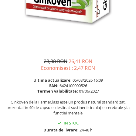
Multivitamine
Ingrijire par
Omega 3
Balsam masca si tratament
Par si unghii
Produse cu SPF Pentru Fata
Probiotice si prebiotice
Repelenti insecte
Prostata
Sanatate urinara
Sistemul respirator
28,88 RON
26,41 RON
Slabire si control greutate
Economisesti:
2,47
RON
Somn stres si anxietate
Ultima actualizare:
05/08/2026 16:09
Supliment Calciu
EAN:
6424100000526
Termen valabilitate:
01/06/2027
Supliment Complexe
Ginkoven de la FarmaClass este un produs natural standardizat,
Supliment Fier
prezentat în 40 de capsule, destinat susținerii circulației cerebrale și a
funcției mentale
Supliment Magneziu
Supliment Vitamina B
IN STOC
Durata de livrare:
24-48 h
Supliment Vitamina C