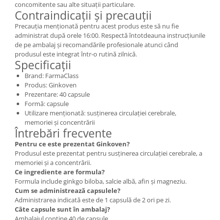
concomitente sau alte situații particulare.
Contraindicații și precauții
Precauția menționată pentru acest produs este să nu fie
administrat după orele 16:00. Respectă întotdeauna instrucțiunile
de pe ambalaj și recomandările profesionale atunci când
produsul este integrat într-o rutină zilnică.
Specificații
Brand: FarmaClass
Produs: Ginkoven
Prezentare: 40 capsule
Formă: capsule
Utilizare menționată: susținerea circulației cerebrale,
memoriei și concentrării
Întrebări frecvente
Pentru ce este prezentat Ginkoven?
Produsul este prezentat pentru susținerea circulației cerebrale, a
memoriei și a concentrării.
Ce ingrediente are formula?
Formula include ginkgo biloba, salcie albă, afin și magneziu.
Cum se administrează capsulele?
Administrarea indicată este de 1 capsulă de 2 ori pe zi.
Câte capsule sunt în ambalaj?
Ambalajul conține 40 de capsule.