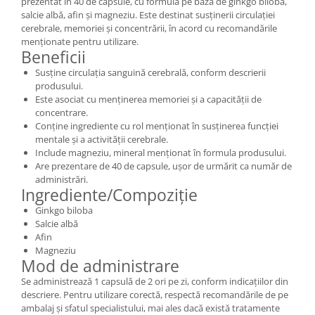
prezentat în 40 de capsule, cu formulă pe bază de ginkgo biloba,
salcie albă, afin și magneziu. Este destinat susținerii circulației
cerebrale, memoriei și concentrării, în acord cu recomandările
menționate pentru utilizare.
Beneficii
Susține circulația sanguină cerebrală, conform descrierii
produsului.
Este asociat cu menținerea memoriei și a capacității de
concentrare.
Conține ingrediente cu rol menționat în susținerea funcției
mentale și a activității cerebrale.
Include magneziu, mineral menționat în formula produsului.
Are prezentare de 40 de capsule, ușor de urmărit ca număr de
administrări.
Ingrediente/Compoziție
Ginkgo biloba
Salcie albă
Afin
Magneziu
Mod de administrare
Se administrează 1 capsulă de 2 ori pe zi, conform indicațiilor din
descriere. Pentru utilizare corectă, respectă recomandările de pe
ambalaj și sfatul specialistului, mai ales dacă există tratamente