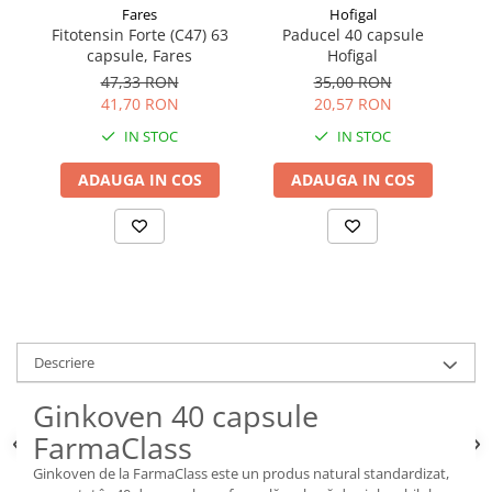
Fares
Hofigal
Fitotensin Forte (C47) 63
Paducel 40 capsule
Pe
capsule, Fares
Hofigal
47,33 RON
35,00 RON
41,70 RON
20,57 RON
IN STOC
IN STOC
ADAUGA IN COS
ADAUGA IN COS
Descriere
Ginkoven 40 capsule
FarmaClass
Ginkoven de la FarmaClass este un produs natural standardizat,