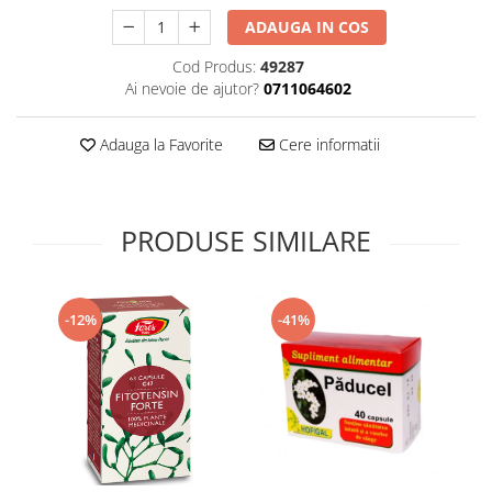
Supliment Vitamina D3
ADAUGA IN COS
Supliment Vitamina E
Cod Produs:
49287
Supliment Zinc
Ai nevoie de ajutor?
0711064602
Tincturi si Gemoderivate
Adauga la Favorite
Cere informatii
Tuse gat si respiratie
Vitamine si minerale
PRODUSE SIMILARE
-12%
-41%