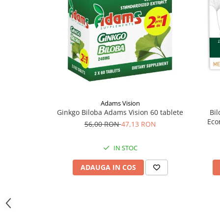
Supliment Vitamina D3
Supliment Vitamina E
Supliment Zinc
Tincturi si Gemoderivate
Tuse gat si respiratie
Vitamine si minerale
Adams Vision
Ginkgo Biloba Adams Vision 60 tablete
Bi
Eco
56,00 RON
47,13 RON
IN STOC
ADAUGA IN COS