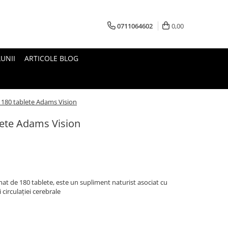
0711064602
0,00
UNII
ARTICOLE BLOG
 180 tablete Adams Vision
lete Adams Vision
at de 180 tablete, este un supliment naturist asociat cu
 circulației cerebrale