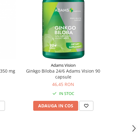
-20%
Adams Vision
H
 350 mg
Ginkgo Biloba 24/6 Adams Vision 90
Bacopa X
capsule
HI
46,45 RON
42,
IN STOC
ADAUGA IN COS
ADAU