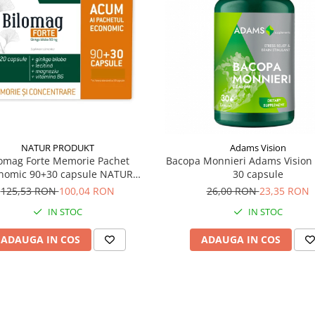
NATUR PRODUKT
Adams Vision
lomag Forte Memorie Pachet
Bacopa Monnieri Adams Vision
nomic 90+30 capsule NATUR
30 capsule
PRODUKT
125,53 RON
100,04 RON
26,00 RON
23,35 RON
IN STOC
IN STOC
ADAUGA IN COS
ADAUGA IN COS