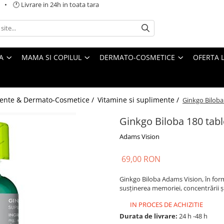
 🕐 Livrare in 24h in toata tara
A
MAMA SI COPILUL
DERMATO-COSMETICE
OFERTA L
ente & Dermato-Cosmetice /
Vitamine si suplimente /
Ginkgo Biloba
Ginkgo Biloba 180 tab
Adams Vision
69,00 RON
Ginkgo Biloba Adams Vision, în form
susținerea memoriei, concentrării și
IN PROCES DE ACHIZITIE
Durata de livrare:
24 h -48 h