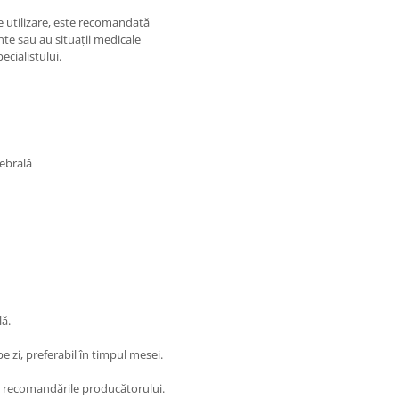
e utilizare, este recomandată
te sau au situații medicale
cialistului.
rebrală
lă.
e zi, preferabil în timpul mesei.
și recomandările producătorului.