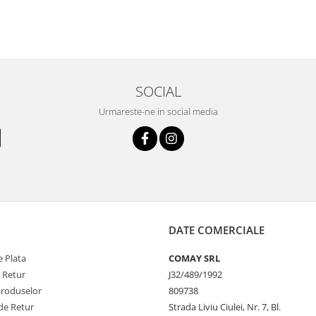
SOCIAL
Urmareste-ne in social media
DATE COMERCIALE
 Plata
COMAY SRL
e Retur
J32/489/1992
Produselor
809738
de Retur
Strada Liviu Ciulei, Nr. 7, Bl.