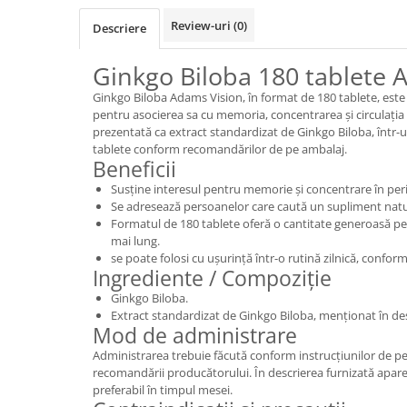
Review-uri
(0)
Descriere
Ginkgo Biloba 180 tablete 
Ginkgo Biloba Adams Vision, în format de 180 tablete, este
pentru asocierea sa cu memoria, concentrarea și circulația
prezentată ca extract standardizat de Ginkgo Biloba, înt
tablete conform recomandărilor de pe ambalaj.
Beneficii
Susține interesul pentru memorie și concentrare în perio
Se adresează persoanelor care caută un supliment naturi
Formatul de 180 tablete oferă o cantitate generoasă p
mai lung.
se poate folosi cu ușurință într-o rutină zilnică, conform
Ingrediente / Compoziție
Ginkgo Biloba.
Extract standardizat de Ginkgo Biloba, menționat în de
Mod de administrare
Administrarea trebuie făcută conform instrucțiunilor de 
recomandării producătorului. În descrierea furnizată apare o
preferabil în timpul mesei.