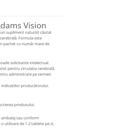
Adams Vision
 un supliment naturist căutat
 cerebrală. Formula este
r-un pachet cu număr mare de
ade solicitante intelectual.
st pentru circulația cerebrală.
entru administrare pe termen
 indicațiilor producătorului.
scrierea produsului.
pe ambalaj sau conform
 utilizare de 1-2 tablete pe zi,