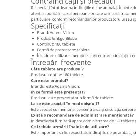
Contraindicații și precauții
Respectați întotdeauna indicațiile de pe ambalaj. Înainte d
atenția sporită în cazul persoanelor care urmează tratamen
particulare, conform recomandărilor producătorului sau spe
Specificații
Brand: Adams Vision
Produs: Ginkgo Biloba
Conținut: 180 tablete
Formă de prezentare: tablete
Încadrare utilizare: memorie, concentrare, circulație ce
Întrebări frecvente
Câte tablete are produsul?
Produsul conține 180 tablete.
Care este brandul?
Brandul este Adams Vision.
În ce formă este prezentat?
Produsul este prezentat sub formă de tablete.
La ce este asociat în mod obișnuit?
Este asociat cu memoria, concentrarea și circulația cerebra
Există o recomandare de administrare menționată?
În descrierea furnizată apare administrarea de 1-2 tablete p
Ce trebuie urmărit înainte de utilizare?
Este important să fie respectate indicațiile de pe ambalaj 