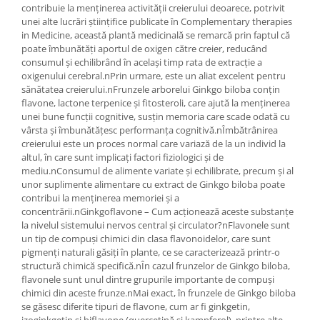
contribuie la menținerea activității creierului deoarece, potrivit
unei alte lucrări științifice publicate în Complementary therapies
in Medicine, această plantă medicinală se remarcă prin faptul că
poate îmbunătăți aportul de oxigen către creier, reducând
consumul și echilibrând în același timp rata de extracție a
oxigenului cerebral.nPrin urmare, este un aliat excelent pentru
sănătatea creierului.nFrunzele arborelui Ginkgo biloba conțin
flavone, lactone terpenice și fitosteroli, care ajută la menținerea
unei bune funcții cognitive, susțin memoria care scade odată cu
vârsta și îmbunătățesc performanța cognitivă.nÎmbătrânirea
creierului este un proces normal care variază de la un individ la
altul, în care sunt implicați factori fiziologici și de
mediu.nConsumul de alimente variate și echilibrate, precum și al
unor suplimente alimentare cu extract de Ginkgo biloba poate
contribui la menținerea memoriei și a
concentrării.nGinkgoflavone – Cum acționează aceste substanțe
la nivelul sistemului nervos central și circulator?nFlavonele sunt
un tip de compuși chimici din clasa flavonoidelor, care sunt
pigmenți naturali găsiți în plante, ce se caracterizează printr-o
structură chimică specifică.nÎn cazul frunzelor de Ginkgo biloba,
flavonele sunt unul dintre grupurile importante de compuși
chimici din aceste frunze.nMai exact, în frunzele de Ginkgo biloba
se găsesc diferite tipuri de flavone, cum ar fi ginkgetin,
izoginkgetin și biflavone (quercetină și kampferol), printre alte