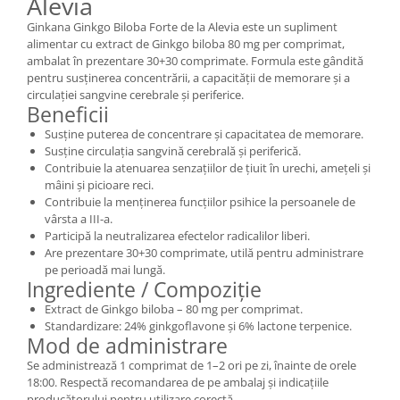
Alevia
Ginkana Ginkgo Biloba Forte de la Alevia este un supliment
alimentar cu extract de Ginkgo biloba 80 mg per comprimat,
ambalat în prezentare 30+30 comprimate. Formula este gândită
pentru susținerea concentrării, a capacității de memorare și a
circulației sangvine cerebrale și periferice.
Beneficii
Susține puterea de concentrare și capacitatea de memorare.
Susține circulația sangvină cerebrală și periferică.
Contribuie la atenuarea senzațiilor de țiuit în urechi, amețeli și
mâini și picioare reci.
Contribuie la menținerea funcțiilor psihice la persoanele de
vârsta a III-a.
Participă la neutralizarea efectelor radicalilor liberi.
Are prezentare 30+30 comprimate, utilă pentru administrare
pe perioadă mai lungă.
Ingrediente / Compoziție
Extract de Ginkgo biloba – 80 mg per comprimat.
Standardizare: 24% ginkgoflavone și 6% lactone terpenice.
Mod de administrare
Se administrează 1 comprimat de 1–2 ori pe zi, înainte de orele
18:00. Respectă recomandarea de pe ambalaj și indicațiile
producătorului pentru utilizare corectă.