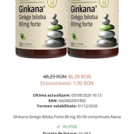
Multivitamine
Ingrijire par
Omega 3
Balsam masca si tratament
Par si unghii
Produse cu SPF Pentru Fata
Probiotice si prebiotice
Repelenti insecte
Prostata
Sanatate urinara
Sistemul respirator
Slabire si control greutate
Somn stres si anxietate
48,29 RON
46,39 RON
Economisesti:
1,90
RON
Supliment Calciu
Supliment Complexe
Ultima actualizare:
05/08/2026 16:13
EAN:
6423602001802
Supliment Fier
Termen valabilitate:
01/12/2026
Supliment Magneziu
Ginkana Ginkgo Biloba Forte 80 mg 30+30 comprimate Alevia
Supliment Vitamina B
IN STOC
Supliment Vitamina C
Durata de livrare:
24-48 h