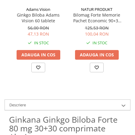
Adams Vision
NATUR PRODUKT
Ginkgo Biloba Adams
Bilomag Forte Memorie
Vision 60 tablete
Pachet Economic 90+30
capsule NATUR PRODUKT
56,00 RON
125,53 RON
47,13 RON
100,04 RON
IN STOC
IN STOC
ADAUGA IN COS
ADAUGA IN COS
Descriere
Ginkana Ginkgo Biloba Forte
80 mg 30+30 comprimate