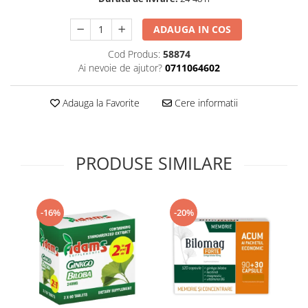
Supliment Vitamina D3
ADAUGA IN COS
Supliment Vitamina E
Cod Produs:
58874
Supliment Zinc
Ai nevoie de ajutor?
0711064602
Tincturi si Gemoderivate
Tuse gat si respiratie
Adauga la Favorite
Cere informatii
Vitamine si minerale
PRODUSE SIMILARE
-16%
-20%