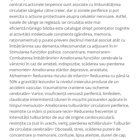
central.nLactonele terpenice sunt asociate cu îmbunătățirea
circulației sângelui către creier, dar și zonele periferice și pot
exercita o acțiune protectoare asupra celulelor nervoase. Astfel,
vasele de sânge se reglează, iar circulația este mai
eficientă.nGinkgo biloba este catalogat drept potențator cognitiv
al activității intelectuale conștiente (gândirea, memoria,
raționamentul) și poate preveni declinul mental asociat atât cu
îmbătrânirea sau demența.nRecomandat ca adjuvant în:n•
Stimularea funcțiilor psihice, concentrare, memoraren•
Combaterea îmbătrâniriin• Ameliorarea funcțiilor cerebrale la
vârstnici în caz de amețeli, indispoziție, scăderea sau pierderea
memoriein• Ameliorarea stărilor depresive, anxietate,
Alzheimern• Reducerea riscului de infarctn• Reducerea cu până la
50% a gravității leziunilor la nivelul creierului produse de un
accident vascular, traumatisme craniene sau ischemie
cerebralăn• Varice, insuficiență venoasă periferică, limfedem,
claudicație intermitentă (dureri în mușchii picioarelor apărute în
timpul mersului)n• Ameliorarea tulburărilor circulatorii periferice,
resimțite ca mâini și picioare recin• Reducerea frecvenței și
intensității tulburărilor de auz de origine cardiovasculară,
resimțite ca țiuit în urechi, vertij, pierderea echilibruluin• Tulburări
de circulație cerebralăn• Oboseală, stres, scăderea puterii de
concentrare și memorare, confuzie, lipsa atenției, dureri de cap,