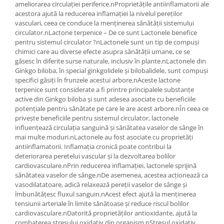
ameliorarea circulației periferice.nProprietățile antiinflamatorii ale
acestora ajută la reducerea inflamației la nivelul pereților
vasculari, ceea ce conduce la menținerea sănătății sistemului
circulator.nLactone terpenice – De ce sunt Lactonele benefice
pentru sistemul circulator ?nLactonele sunt un tip de compuși
chimici care au diverse efecte asupra sănătății umane, ce se
găsesc în diferite surse naturale, inclusiv în plante.nLactonele din
Ginkgo biloba, în special ginkgolidele și bilobalidele, sunt compuși
specifici găsiți în frunzele acestui arbore.nAceste lactone
terpenice sunt considerate a fi printre principalele substanțe
active din Ginkgo biloba și sunt adesea asociate cu beneficiile
potențiale pentru sănătate pe care le are acest arbore.nÎn ceea ce
privește beneficiile pentru sistemul circulator, lactonele
influențează circulația sanguină și sănătatea vaselor de sânge în
mai multe moduri.nLactonele au fost asociate cu proprietăți
antiinflamatorii. Inflamația cronică poate contribui la
deteriorarea peretelui vascular și la dezvoltarea bolilor
cardiovasculare.nPrin reducerea inflamației, lactonele sprijină
sănătatea vaselor de sânge.nDe asemenea, acestea acționează ca
vasodilatatoare, adică relaxează pereții vaselor de sânge și
îmbunătățesc fluxul sanguin.nAcest efect ajută la menținerea
tensiunii arteriale în limite sănătoase și reduce riscul bolilor
cardiovasculare.nDatorită proprietăților antioxidante, ajută la
combaterea stresului oxidativ din organism.nStresul oxidativ