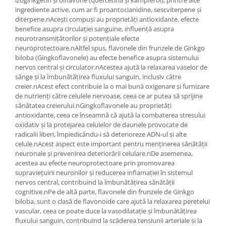
ingrediente active, cum ar fi proantocianidine, sescviterpene și
diterpene.nAcești compuși au proprietăți antioxidante, efecte
benefice asupra circulației sanguine, influență asupra
neurotransmițătorilor și potențiale efecte
neuroprotectoare.nAltfel spus, flavonele din frunzele de Ginkgo
biloba (Gingkoflavonele) au efecte benefice asupra sistemului
nervos central și circulator.nAcestea ajută la relaxarea vaselor de
sânge și la îmbunătățirea fluxului sanguin, inclusiv către
creier.nAcest efect contribuie la o mai bună oxigenare și furnizare
de nutrienți către celulele nervoase, ceea ce ar putea să sprijine
sănătatea creierului.nGingkoflavonele au proprietăți
antioxidante, ceea ce înseamnă că ajută la combaterea stresului
oxidativ și la protejarea celulelor de daunele provocate de
radicalii liberi, împiedicându-i să deterioreze ADN-ul și alte
celule.nAcest aspect este important pentru menținerea sănătății
neuronale și prevenirea deteriorării celulare.nDe asemenea,
acestea au efecte neuroprotectoare prin promovarea
supraviețuirii neuronilor și reducerea inflamației în sistemul
nervos central, contribuind la îmbunătățirea sănătății
cognitive.nPe de altă parte, flavonele din frunzele de Ginkgo
biloba, sunt o clasă de flavonoide care ajută la relaxarea peretelui
vascular, ceea ce poate duce la vasodilatație și îmbunătățirea
fluxului sanguin, contribuind la scăderea tensiunii arteriale și la