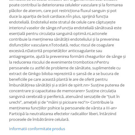
poate contribui la deteriorarea celulelor vasculare și la formarea
plăcilor de aterom, care pot restricționa fluxul sanguin și pot
duce la apariția de boli cardiace.nÎn plus, sprijină funcția
endotelială. Endoteliul este stratul de celule care căptușește
interiorul vaselor de sânge.nFuncția endotelială sănătoasă este
esențială pentru circulația sanguină optimă.nLactonele
contribuie la menținerea sănătății endoteliului și la prevenirea
disfuncțiilor vasculare.nTotodată, reduc riscul de coagulare
excesivă.nDatorită proprietăților anticoagulante sau
antiagregante, ajută la prevenirea formării cheagurilor de sânge și
la reducerea riscului de evenimente trombotice.nPentru
persoanele cu astfel de probleme de sănătate, suplimentele cu
extract de Ginkgo biloba reprezintă o șansă de a se bucura de
beneficiile pe care această plantă le are de oferit pentru
îmbunătățirea sănătății și a stării de spirit.nn• Susține puterea de
concentrare și capacitatea de memoraren• Susține circulația
sangvină cerebrală și periferică, atenuând senzațiile de “țiuit în
urechi”, amețeli și de “mâini și picioare reci”n• Contribuie la
menținerea funcțiilor psihice la persoanele de vârsta a III-an•
Participă la neutralizarea efectelor radicalilor liberi, întârziind
procesele de îmbătrânire celulară.
Informatii conformitate produs