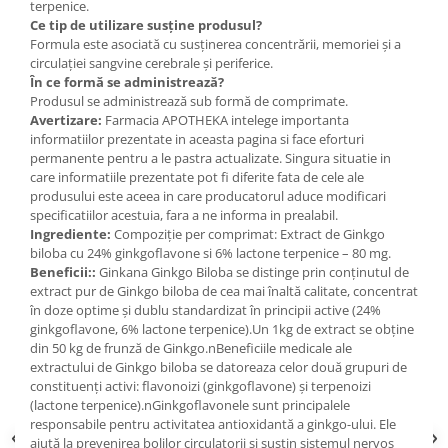
terpenice.
Ce tip de utilizare susține produsul?
Formula este asociată cu susținerea concentrării, memoriei și a
circulației sangvine cerebrale și periferice.
În ce formă se administrează?
Produsul se administrează sub formă de comprimate.
Avertizare:
Farmacia APOTHEKA intelege importanta
informatiilor prezentate in aceasta pagina si face eforturi
permanente pentru a le pastra actualizate. Singura situatie in
care informatiile prezentate pot fi diferite fata de cele ale
produsului este aceea in care producatorul aduce modificari
specificatiilor acestuia, fara a ne informa in prealabil.
Ingrediente:
Compoziție per comprimat: Extract de Ginkgo
biloba cu 24% ginkgoflavone si 6% lactone terpenice – 80 mg.
Beneficii::
Ginkana Ginkgo Biloba se distinge prin conținutul de
extract pur de Ginkgo biloba de cea mai înaltă calitate, concentrat
în doze optime și dublu standardizat în principii active (24%
ginkgoflavone, 6% lactone terpenice).Un 1kg de extract se obține
din 50 kg de frunză de Ginkgo.nBeneficiile medicale ale
extractului de Ginkgo biloba se datoreaza celor două grupuri de
constituenți activi: flavonoizi (ginkgoflavone) și terpenoizi
(lactone terpenice).nGinkgoflavonele sunt principalele
responsabile pentru activitatea antioxidantă a ginkgo-ului. Ele
ajută la prevenirea bolilor circulatorii și susțin sistemul nervos