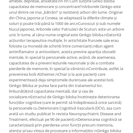
amețeli, depresie, anxietate.nn nn Cum susține Ginko biloba
capacitatea de memorare și concentrare?nArborele Ginkgo este
unul dintre cei mai „bătrâni” și rezistenți arbori din lume. Originar
din China, Japonia și Coreea, se adaptează la diferite climate și
soluri și poate trăi până la 1000 de ani.nCunoscut și sub numele
Nucul Japonez, Arborele celor Patruzeci de Scuturi, este un arbore
unic în lume, al cărui nume original este Ginkgo biloba.nDatorită
acțiunilor terapeutice multiple, în ​​antichitate frunzele sale erau
folosite ca monedă de schimb între comercianți.nBun agent
antiinflamator și antioxidant, acesta previne apariția oboselii
mentale, în special la persoanele active, având, de asemenea,
capacitatea de a preveni leziunile neuronale și de a combate
pierderile de memorie, în special la vârstnici.nContribuie, astfel, la
prevenirea bolii Alzheimer.nChiar și la acei pacienți care
experimentează deja simptomele dureroase ale acestei boli,
Ginkgo Biloba ar putea face parte din tratamentul lor,
îmbunătățind capacitatea mentală, dar și cea de
socializare.nExtractul de Ginkgo biloba încetinește deteriorarea
funcțiilor cognitive (care le permit să îndeplinească orice sarcină)
la persoanele cu Deteriorare Cognitivă Vasculară (DCV), așa cum
arată un studiu publicat în revista Neuropsychiatric Disease and
Treatment, efectuat pe 90 de pacienți.nDeteriorarea cognitivă se
caracterizează prin pierderea unor funcții precum memoria,
atenția și/sau viteza de procesare a informațiilor.nGinkgo biloba