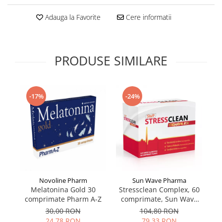
Supliment Vitamina D3
Adauga la Favorite
Cere informatii
Supliment Vitamina E
Supliment Zinc
Tincturi si Gemoderivate
PRODUSE SIMILARE
Tuse gat si respiratie
Vitamine si minerale
-17%
-24%
Novoline Pharm
Sun Wave Pharma
Melatonina Gold 30
Stressclean Complex, 60
comprimate Pharm A-Z
comprimate, Sun Wave
Pharma
30,00 RON
104,80 RON
24,78 RON
79,33 RON