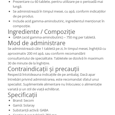
Prezentare cu 60 tablete, pentru utilizare pe o perioadă mai
lungă.
Se administrează în timpul mesei, cu apă, conform indicațiilor
de pe produs.
Include acid gamma-aminobutiric, ingredientul menționat în
compoziție.
Ingrediente / Compoziție
GABA (acid gamma-aminobutiric) – 750 mg per tabletă.
Mod de administrare
Se administrează câte 1 tabletă pe zi, în timpul mesei, înghițită cu
aproximativ 200 ml apă, sau conform recomandării
consultantului de specialitate. Tabletele se dizolvă în maximum
30 de minute de la înghițire.
Contraindicații și precauții
Respectă întotdeauna indicațiile de pe ambalaj. Dacă apar
întrebări privind administrarea, este recomandat sfatul unui
specialist. Suplimentele alimentare nu înlocuiesc o alimentație
variată și un stil de viață echilibrat.
Specificații
Brand: Secom
Gamă: Solaray
Substanță activă: GABA
Conținut per tabletă: 750 mg