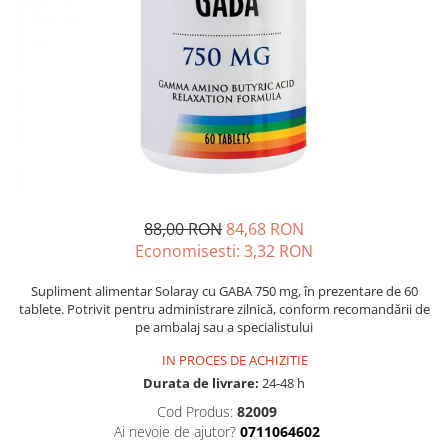
Multivitamine
Ingrijire par
Omega 3
Balsam masca si tratament
Par si unghii
Produse cu SPF Pentru Fata
Probiotice si prebiotice
Repelenti insecte
Prostata
Sanatate urinara
Sistemul respirator
Slabire si control greutate
88,00 RON
84,68 RON
Somn stres si anxietate
Economisesti:
3,32
RON
Supliment Calciu
Supliment alimentar Solaray cu GABA 750 mg, în prezentare de 60
tablete. Potrivit pentru administrare zilnică, conform recomandării de
Supliment Complexe
pe ambalaj sau a specialistului
Supliment Fier
IN PROCES DE ACHIZITIE
Supliment Magneziu
Durata de livrare:
24-48 h
Supliment Vitamina B
Cod Produs:
82009
Ai nevoie de ajutor?
0711064602
Supliment Vitamina C