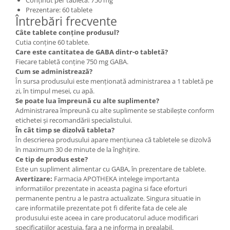
Prezentare: 60 tablete
Întrebări frecvente
Câte tablete conține produsul?
Cutia conține 60 tablete.
Care este cantitatea de GABA dintr-o tabletă?
Fiecare tabletă conține 750 mg GABA.
Cum se administrează?
În sursa produsului este menționată administrarea a 1 tabletă pe
zi, în timpul mesei, cu apă.
Se poate lua împreună cu alte suplimente?
Administrarea împreună cu alte suplimente se stabilește conform
etichetei și recomandării specialistului.
În cât timp se dizolvă tableta?
În descrierea produsului apare mențiunea că tabletele se dizolvă
în maximum 30 de minute de la înghițire.
Ce tip de produs este?
Este un supliment alimentar cu GABA, în prezentare de tablete.
Avertizare:
Farmacia APOTHEKA intelege importanta
informatiilor prezentate in aceasta pagina si face eforturi
permanente pentru a le pastra actualizate. Singura situatie in
care informatiile prezentate pot fi diferite fata de cele ale
produsului este aceea in care producatorul aduce modificari
specificatiilor acestuia, fara a ne informa in prealabil.