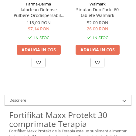
Farma-Derma
Walmark
Ialoclean Defense
Sinulan Duo Forte 60
Pulbere Orodispersabilă
tablete Walmark
I
14 plicuri
118,00 RON
52,00 RON
97,14 RON
26,00 RON
IN STOC
IN STOC
ADAUGA IN COS
ADAUGA IN COS
Descriere
Fortifikat Maxx Protekt 30
comprimate Terapia
Fortifikat Maxx Protekt de la Terapia este un supliment alimentar