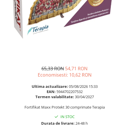
Multivitamine
Ingrijire par
Omega 3
Balsam masca si tratament
Par si unghii
Produse cu SPF Pentru Fata
Probiotice si prebiotice
Repelenti insecte
Prostata
Sanatate urinara
Sistemul respirator
Slabire si control greutate
65,33 RON
54,71 RON
Somn stres si anxietate
Economisesti:
10,62
RON
Supliment Calciu
Ultima actualizare:
05/08/2026 15:33
Supliment Complexe
EAN:
5944702207532
Termen valabilitate:
30/04/2027
Supliment Fier
Fortifikat Maxx Protekt 30 comprimate Terapia
Supliment Magneziu
Supliment Vitamina B
IN STOC
Durata de livrare:
24-48 h
Supliment Vitamina C