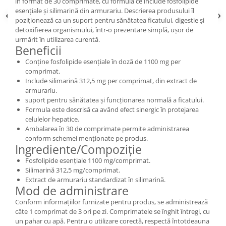
în format de 30 comprimate, cu formulă ce include fosfolipide
esențiale și silimarină din armurariu. Descrierea produsului îl
poziționează ca un suport pentru sănătatea ficatului, digestie și
detoxifierea organismului, într-o prezentare simplă, ușor de
urmărit în utilizarea curentă.
Beneficii
Conține fosfolipide esențiale în doză de 1100 mg per
comprimat.
Include silimarină 312,5 mg per comprimat, din extract de
armurariu.
suport pentru sănătatea și funcționarea normală a ficatului.
Formula este descrisă ca având efect sinergic în protejarea
celulelor hepatice.
Ambalarea în 30 de comprimate permite administrarea
conform schemei menționate pe produs.
Ingrediente/Compoziție
Fosfolipide esențiale 1100 mg/comprimat.
Silimarină 312,5 mg/comprimat.
Extract de armurariu standardizat în silimarină.
Mod de administrare
Conform informațiilor furnizate pentru produs, se administrează
câte 1 comprimat de 3 ori pe zi. Comprimatele se înghit întregi, cu
un pahar cu apă. Pentru o utilizare corectă, respectă întotdeauna