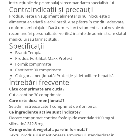
instrucțiunile de pe ambalaj și recomandarea specialistului.
Contraindicații și precauții
Produsul este un supliment alimentar și nu înlocuiește o
alimentație variată și echilibrată. A se păstra în condiții adecvate,
conform ambalajului. Dacă urmezi un tratament sau ai nevoie de
recomandări personalizate, verifică înainte de administrare sfatul
medicului sau farmacistului.
Specificații
Brand: Terapia
Produs: Fortifikat Maxx Protekt
Formă: comprimate
Cantitate: 30 comprimate
Categoria menționată: Protecție și detoxifiere hepatică
Întrebări frecvente
Câte comprimate are cutia?
Cutia conține 30 comprimate.
Care este doza menționată?
Se administrează câte 1 comprimat de 3 ori pe zi.
Ce ingrediente active sunt indicate?
Fiecare comprimat conține fosfolipide esențiale 1100 mg și
silimarină 312,5 mg.
Ce ingredient vegetal apare în formulă?
Textul produsului menționează armurariul, standardizat în