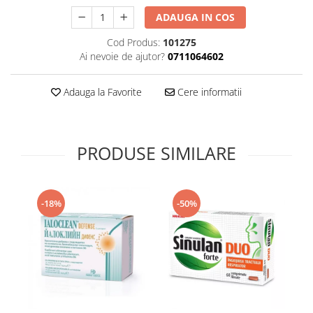
Supliment Vitamina D3
ADAUGA IN COS
Supliment Vitamina E
Cod Produs:
101275
Supliment Zinc
Ai nevoie de ajutor?
0711064602
Tincturi si Gemoderivate
Adauga la Favorite
Cere informatii
Tuse gat si respiratie
Vitamine si minerale
PRODUSE SIMILARE
-18%
-50%