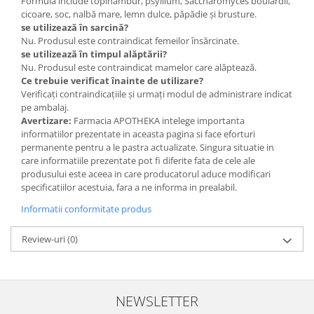
Formula include topinambur, psyllium, Saccharomyces boulardii,
cicoare, soc, nalbă mare, lemn dulce, păpădie și brusture.
se utilizează în sarcină?
Nu. Produsul este contraindicat femeilor însărcinate.
se utilizează în timpul alăptării?
Nu. Produsul este contraindicat mamelor care alăptează.
Ce trebuie verificat înainte de utilizare?
Verificați contraindicațiile și urmați modul de administrare indicat
pe ambalaj.
Avertizare:
Farmacia APOTHEKA intelege importanta
informatiilor prezentate in aceasta pagina si face eforturi
permanente pentru a le pastra actualizate. Singura situatie in
care informatiile prezentate pot fi diferite fata de cele ale
produsului este aceea in care producatorul aduce modificari
specificatiilor acestuia, fara a ne informa in prealabil.
Informatii conformitate produs
Review-uri
(0)
NEWSLETTER