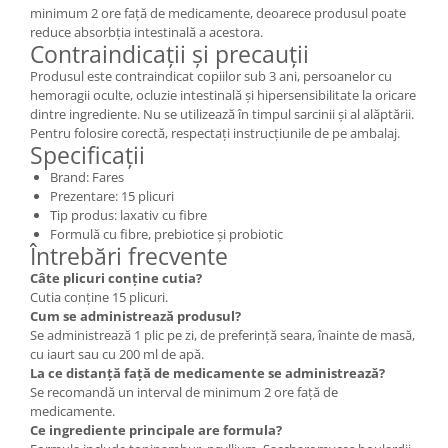
minimum 2 ore față de medicamente, deoarece produsul poate
reduce absorbția intestinală a acestora.
Contraindicații și precauții
Produsul este contraindicat copiilor sub 3 ani, persoanelor cu
hemoragii oculte, ocluzie intestinală și hipersensibilitate la oricare
dintre ingrediente. Nu se utilizează în timpul sarcinii și al alăptării.
Pentru folosire corectă, respectați instrucțiunile de pe ambalaj.
Specificații
Brand: Fares
Prezentare: 15 plicuri
Tip produs: laxativ cu fibre
Formulă cu fibre, prebiotice și probiotic
Întrebări frecvente
Câte plicuri conține cutia?
Cutia conține 15 plicuri.
Cum se administrează produsul?
Se administrează 1 plic pe zi, de preferință seara, înainte de masă,
cu iaurt sau cu 200 ml de apă.
La ce distanță față de medicamente se administrează?
Se recomandă un interval de minimum 2 ore față de
medicamente.
Ce ingrediente principale are formula?