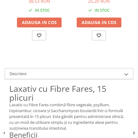
38,53 RON
25,20 RON
IN STOC
IN STOC
ADAUGA IN COS
ADAUGA IN COS
Descriere
Laxativ cu Fibre Fares, 15
plicuri
Laxativ cu Fibre Fares combină fibre vegetale, psyllium,
topinambur, cicoare și Saccharomyces boulardii într-o formulă
prezentată în 15 plicuri. Este gândit pentru administrare zilnică,
cu un mod de utilizare simplu și cu ingrediente alese pentru
susținerea tranzitului intestinal.
Beneficii