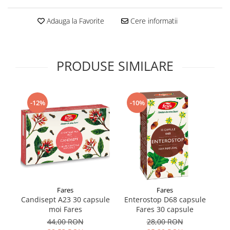
Supliment Vitamina D3
Adauga la Favorite
Cere informatii
Supliment Vitamina E
Supliment Zinc
Tincturi si Gemoderivate
PRODUSE SIMILARE
Tuse gat si respiratie
Vitamine si minerale
-12%
-10%
Fares
Fares
Candisept A23 30 capsule
Enterostop D68 capsule
moi Fares
Fares 30 capsule
44,00 RON
28,00 RON