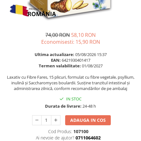
Multivitamine
Ingrijire par
Omega 3
Balsam masca si tratament
Par si unghii
Produse cu SPF Pentru Fata
Probiotice si prebiotice
Repelenti insecte
74,00 RON
58,10 RON
Prostata
Economisesti:
15,90
RON
Sanatate urinara
Ultima actualizare:
05/08/2026 15:37
Sistemul respirator
EAN:
6421930401417
Termen valabilitate:
01/08/2027
Slabire si control greutate
Laxativ cu Fibre Fares, 15 plicuri, formulat cu fibre vegetale, psyllium,
Somn stres si anxietate
inulină și Saccharomyces boulardii. Susține tranzitul intestinal și
Supliment Calciu
administrarea zilnică, conform recomandărilor de pe ambalaj
Supliment Complexe
IN STOC
Durata de livrare:
24-48 h
Supliment Fier
Supliment Magneziu
ADAUGA IN COS
Supliment Vitamina B
Cod Produs:
107100
Supliment Vitamina C
Ai nevoie de ajutor?
0711064602