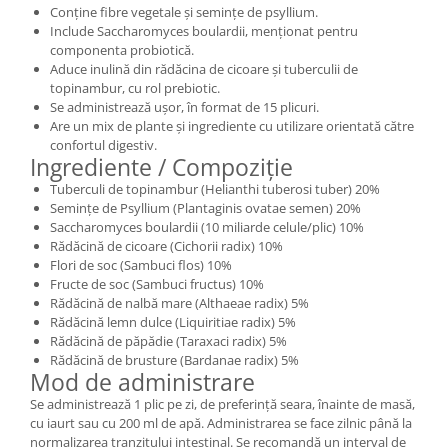
Conține fibre vegetale și semințe de psyllium.
Include Saccharomyces boulardii, menționat pentru
componenta probiotică.
Aduce inulină din rădăcina de cicoare și tuberculii de
topinambur, cu rol prebiotic.
Se administrează ușor, în format de 15 plicuri.
Are un mix de plante și ingrediente cu utilizare orientată către
confortul digestiv.
Ingrediente / Compoziție
Tuberculi de topinambur (Helianthi tuberosi tuber) 20%
Semințe de Psyllium (Plantaginis ovatae semen) 20%
Saccharomyces boulardii (10 miliarde celule/plic) 10%
Rădăcină de cicoare (Cichorii radix) 10%
Flori de soc (Sambuci flos) 10%
Fructe de soc (Sambuci fructus) 10%
Rădăcină de nalbă mare (Althaeae radix) 5%
Rădăcină lemn dulce (Liquiritiae radix) 5%
Rădăcină de păpădie (Taraxaci radix) 5%
Rădăcină de brusture (Bardanae radix) 5%
Mod de administrare
Se administrează 1 plic pe zi, de preferință seara, înainte de masă,
cu iaurt sau cu 200 ml de apă. Administrarea se face zilnic până la
normalizarea tranzitului intestinal. Se recomandă un interval de