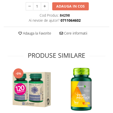
Supliment Vitamina D3
ADAUGA IN COS
Supliment Vitamina E
Cod Produs:
84298
Supliment Zinc
Ai nevoie de ajutor?
0711064602
Tincturi si Gemoderivate
Adauga la Favorite
Cere informatii
Tuse gat si respiratie
Vitamine si minerale
PRODUSE SIMILARE
-6%