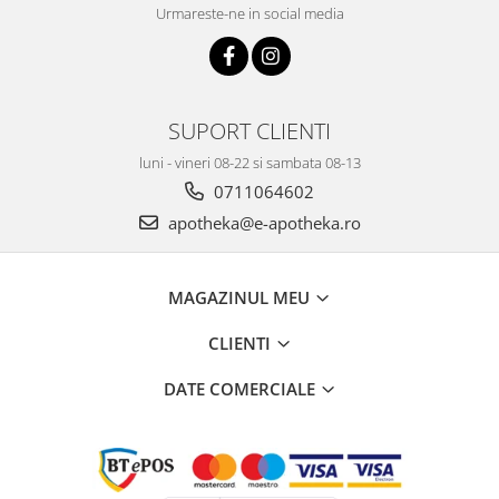
Urmareste-ne in social media
SUPORT CLIENTI
luni - vineri 08-22 si sambata 08-13
0711064602
apotheka@e-apotheka.ro
MAGAZINUL MEU
CLIENTI
DATE COMERCIALE