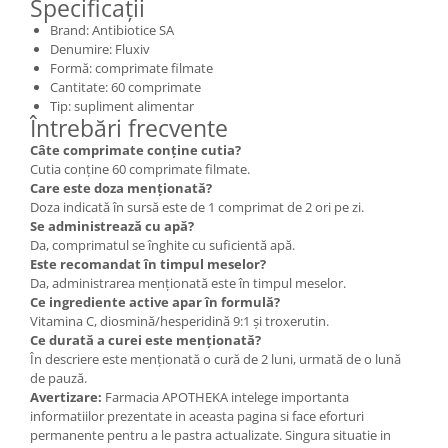
Specificații
Brand: Antibiotice SA
Denumire: Fluxiv
Formă: comprimate filmate
Cantitate: 60 comprimate
Tip: supliment alimentar
Întrebări frecvente
Câte comprimate conține cutia?
Cutia conține 60 comprimate filmate.
Care este doza menționată?
Doza indicată în sursă este de 1 comprimat de 2 ori pe zi.
Se administrează cu apă?
Da, comprimatul se înghite cu suficientă apă.
Este recomandat în timpul meselor?
Da, administrarea menționată este în timpul meselor.
Ce ingrediente active apar în formulă?
Vitamina C, diosmină/hesperidină 9:1 și troxerutin.
Ce durată a curei este menționată?
În descriere este menționată o cură de 2 luni, urmată de o lună
de pauză.
Avertizare:
Farmacia APOTHEKA intelege importanta
informatiilor prezentate in aceasta pagina si face eforturi
permanente pentru a le pastra actualizate. Singura situatie in