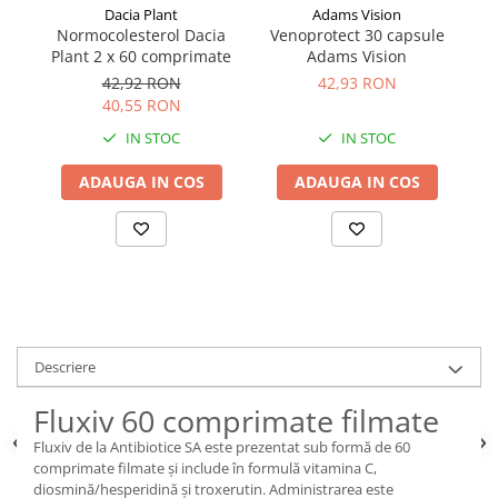
Dacia Plant
Adams Vision
Normocolesterol Dacia
Venoprotect 30 capsule
V
Plant 2 x 60 comprimate
Adams Vision
42,92 RON
42,93 RON
40,55 RON
IN STOC
IN STOC
ADAUGA IN COS
ADAUGA IN COS
Descriere
Fluxiv 60 comprimate filmate
Fluxiv de la Antibiotice SA este prezentat sub formă de 60
comprimate filmate și include în formulă vitamina C,
diosmină/hesperidină și troxerutin. Administrarea este