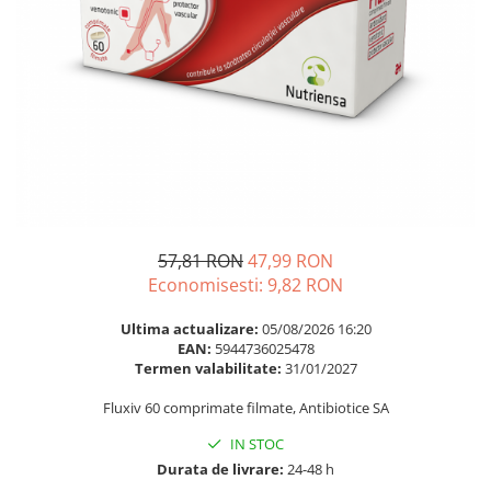
Multivitamine
Ingrijire par
Omega 3
Balsam masca si tratament
Par si unghii
Produse cu SPF Pentru Fata
Probiotice si prebiotice
Repelenti insecte
Prostata
Sanatate urinara
Sistemul respirator
Slabire si control greutate
57,81 RON
47,99 RON
Somn stres si anxietate
Economisesti:
9,82
RON
Supliment Calciu
Ultima actualizare:
05/08/2026 16:20
Supliment Complexe
EAN:
5944736025478
Termen valabilitate:
31/01/2027
Supliment Fier
Fluxiv 60 comprimate filmate, Antibiotice SA
Supliment Magneziu
Supliment Vitamina B
IN STOC
Durata de livrare:
24-48 h
Supliment Vitamina C