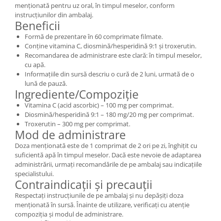
menționată pentru uz oral, în timpul meselor, conform
instrucțiunilor din ambalaj.
Beneficii
Formă de prezentare în 60 comprimate filmate.
Conține vitamina C, diosmină/hesperidină 9:1 și troxerutin.
Recomandarea de administrare este clară: în timpul meselor,
cu apă.
Informațiile din sursă descriu o cură de 2 luni, urmată de o
lună de pauză.
Ingrediente/Compoziție
Vitamina C (acid ascorbic) – 100 mg per comprimat.
Diosmină/hesperidină 9:1 – 180 mg/20 mg per comprimat.
Troxerutin – 300 mg per comprimat.
Mod de administrare
Doza menționată este de 1 comprimat de 2 ori pe zi, înghițit cu
suficientă apă în timpul meselor. Dacă este nevoie de adaptarea
administrării, urmați recomandările de pe ambalaj sau indicațiile
specialistului.
Contraindicații și precauții
Respectați instrucțiunile de pe ambalaj și nu depășiți doza
menționată în sursă. Înainte de utilizare, verificați cu atenție
compoziția și modul de administrare.