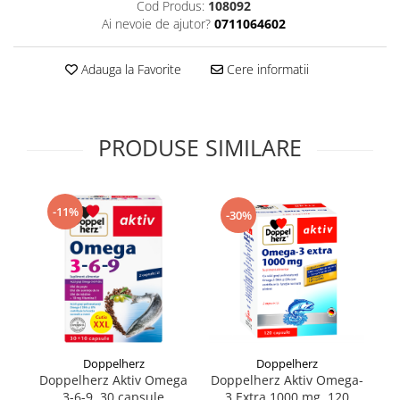
Cod Produs:
108092
Supliment Vitamina D3
Ai nevoie de ajutor?
0711064602
Supliment Vitamina E
Adauga la Favorite
Cere informatii
Supliment Zinc
Tincturi si Gemoderivate
Tuse gat si respiratie
PRODUSE SIMILARE
Vitamine si minerale
-11%
-30%
Doppelherz
Doppelherz
Doppelherz Aktiv Omega
Doppelherz Aktiv Omega-
D
3-6-9, 30 capsule
3 Extra 1000 mg, 120
T