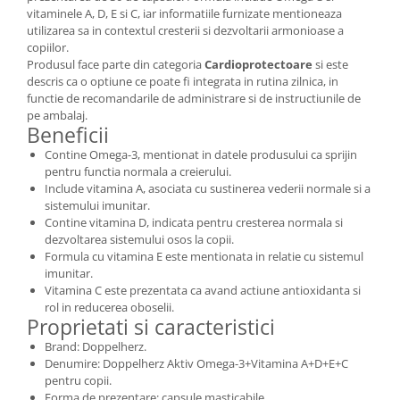
vitaminele A, D, E si C, iar informatiile furnizate mentioneaza
utilizarea sa in contextul cresterii si dezvoltarii armonioase a
copiilor.
Produsul face parte din categoria
Cardioprotectoare
si este
descris ca o optiune ce poate fi integrata in rutina zilnica, in
functie de recomandarile de administrare si de instructiunile de
pe ambalaj.
Beneficii
Contine Omega-3, mentionat in datele produsului ca sprijin
pentru functia normala a creierului.
Include vitamina A, asociata cu sustinerea vederii normale si a
sistemului imunitar.
Contine vitamina D, indicata pentru cresterea normala si
dezvoltarea sistemului osos la copii.
Formula cu vitamina E este mentionata in relatie cu sistemul
imunitar.
Vitamina C este prezentata ca avand actiune antioxidanta si
rol in reducerea oboselii.
Proprietati si caracteristici
Brand: Doppelherz.
Denumire: Doppelherz Aktiv Omega-3+Vitamina A+D+E+C
pentru copii.
Forma de prezentare: capsule masticabile.