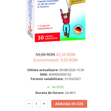
Multivitamine
Ingrijire par
Omega 3
Balsam masca si tratament
Par si unghii
Produse cu SPF Pentru Fata
Probiotice si prebiotice
Repelenti insecte
Prostata
Sanatate urinara
Sistemul respirator
Slabire si control greutate
55,00 RON
45,50 RON
Economisesti:
9,50
RON
Somn stres si anxietate
Supliment Calciu
Ultima actualizare:
05/08/2026 15:39
EAN:
4009932009132
Supliment Complexe
Termen valabilitate:
31/03/2027
Supliment Fier
IN STOC
Supliment Magneziu
Durata de livrare:
24-48 h
Supliment Vitamina B
ADAUGA IN COS
Supliment Vitamina C