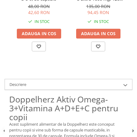
capsule
48,00 RON
135,00 RON
42,60 RON
94,45 RON
IN STOC
IN STOC
ADAUGA IN COS
ADAUGA IN COS
Descriere
Doppelherz Aktiv Omega-
3+Vitamina A+D+E+C pentru
copii
Acest supliment alimentar de la Doppelherz este conceput
pentru copii si vine sub forma de capsule masticabile, in
prezentarea de 30 de capsule. Formula include Omega-3 si