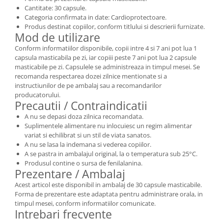
Cantitate: 30 capsule.
Categoria confirmata in date: Cardioprotectoare.
Produs destinat copiilor, conform titlului si descrierii furnizate.
Mod de utilizare
Conform informatiilor disponibile, copii intre 4 si 7 ani pot lua 1
capsula masticabila pe zi, iar copiii peste 7 ani pot lua 2 capsule
masticabile pe zi. Capsulele se administreaza in timpul mesei. Se
recomanda respectarea dozei zilnice mentionate si a
instructiunilor de pe ambalaj sau a recomandarilor
producatorului.
Precautii / Contraindicatii
A nu se depasi doza zilnica recomandata.
Suplimentele alimentare nu inlocuiesc un regim alimentar
variat si echilibrat si un stil de viata sanatos.
A nu se lasa la indemana si vederea copiilor.
A se pastra in ambalajul original, la o temperatura sub 25°C.
Produsul contine o sursa de fenilalanina.
Prezentare / Ambalaj
Acest articol este disponibil in ambalaj de 30 capsule masticabile.
Forma de prezentare este adaptata pentru administrare orala, in
timpul mesei, conform informatiilor comunicate.
Intrebari frecvente