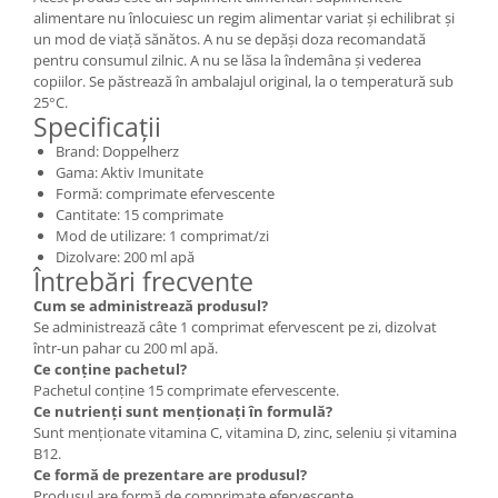
alimentare nu înlocuiesc un regim alimentar variat și echilibrat și
un mod de viață sănătos. A nu se depăși doza recomandată
pentru consumul zilnic. A nu se lăsa la îndemâna și vederea
copiilor. Se păstrează în ambalajul original, la o temperatură sub
25°C.
Specificații
Brand: Doppelherz
Gama: Aktiv Imunitate
Formă: comprimate efervescente
Cantitate: 15 comprimate
Mod de utilizare: 1 comprimat/zi
Dizolvare: 200 ml apă
Întrebări frecvente
Cum se administrează produsul?
Se administrează câte 1 comprimat efervescent pe zi, dizolvat
într-un pahar cu 200 ml apă.
Ce conține pachetul?
Pachetul conține 15 comprimate efervescente.
Ce nutrienți sunt menționați în formulă?
Sunt menționate vitamina C, vitamina D, zinc, seleniu și vitamina
B12.
Ce formă de prezentare are produsul?
Produsul are formă de comprimate efervescente.