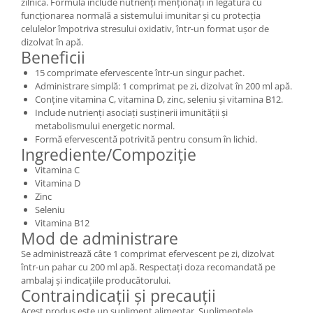
zilnică. Formula include nutrienți menționați în legătură cu
funcționarea normală a sistemului imunitar și cu protecția
celulelor împotriva stresului oxidativ, într-un format ușor de
dizolvat în apă.
Beneficii
15 comprimate efervescente într-un singur pachet.
Administrare simplă: 1 comprimat pe zi, dizolvat în 200 ml apă.
Conține vitamina C, vitamina D, zinc, seleniu și vitamina B12.
Include nutrienți asociați susținerii imunității și
metabolismului energetic normal.
Formă efervescentă potrivită pentru consum în lichid.
Ingrediente/Compoziție
Vitamina C
Vitamina D
Zinc
Seleniu
Vitamina B12
Mod de administrare
Se administrează câte 1 comprimat efervescent pe zi, dizolvat
într-un pahar cu 200 ml apă. Respectați doza recomandată pe
ambalaj și indicațiile producătorului.
Contraindicații și precauții
Acest produs este un supliment alimentar. Suplimentele