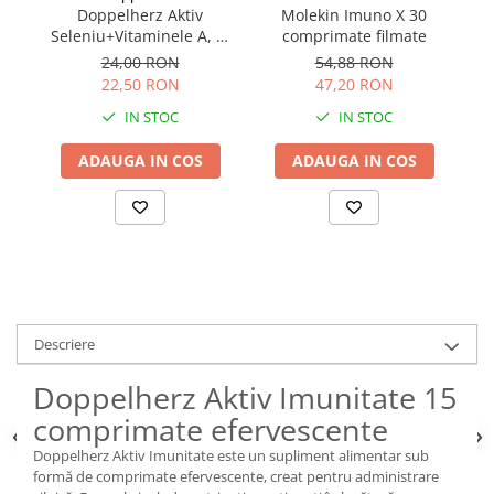
Doppelherz Aktiv
Molekin Imuno X 30
M
Seleniu+Vitaminele A, C,
comprimate filmate
E 30 comprimate
24,00 RON
54,88 RON
22,50 RON
47,20 RON
IN STOC
IN STOC
ADAUGA IN COS
ADAUGA IN COS
Descriere
Doppelherz Aktiv Imunitate 15
comprimate efervescente
Doppelherz Aktiv Imunitate este un supliment alimentar sub
formă de comprimate efervescente, creat pentru administrare