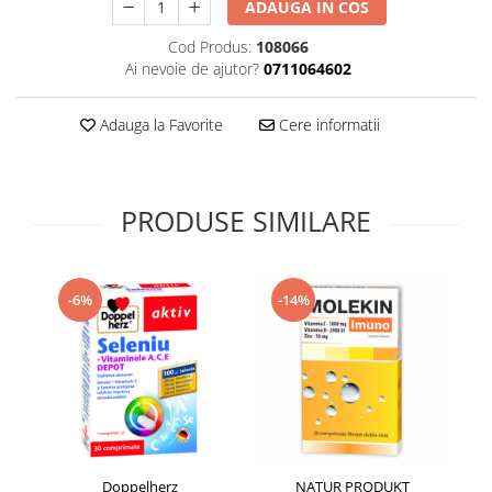
ADAUGA IN COS
Supliment Vitamina D3
Cod Produs:
108066
Supliment Vitamina E
Ai nevoie de ajutor?
0711064602
Supliment Zinc
Tincturi si Gemoderivate
Adauga la Favorite
Cere informatii
Tuse gat si respiratie
Vitamine si minerale
PRODUSE SIMILARE
-6%
-14%
Doppelherz
NATUR PRODUKT