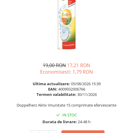
Multivitamine
Ingrijire par
Omega 3
Balsam masca si tratament
Par si unghii
Produse cu SPF Pentru Fata
Probiotice si prebiotice
Repelenti insecte
Prostata
Sanatate urinara
Sistemul respirator
Slabire si control greutate
19,00 RON
17,21 RON
Economisesti:
1,79
RON
Somn stres si anxietate
Supliment Calciu
Ultima actualizare:
05/08/2026 15:39
EAN:
4009932006766
Supliment Complexe
Termen valabilitate:
30/11/2026
Supliment Fier
Doppelherz Aktiv Imunitate 15 comprimate efervescente
Supliment Magneziu
IN STOC
Supliment Vitamina B
Durata de livrare:
24-48 h
Supliment Vitamina C