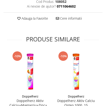
Cod Produs:
108052
Supliment Vitamina D3
Ai nevoie de ajutor?
0711064602
Supliment Vitamina E
Adauga la Favorite
Cere informatii
Supliment Zinc
Tincturi si Gemoderivate
Tuse gat si respiratie
PRODUSE SIMILARE
Vitamine si minerale
-10%
-10%
Doppelherz
Doppelherz
Doppelherz Aktiv
Doppelherz Aktiv Calciu
Calciu+Magneziu+Zinc+Seleniu,
Osteo 1000, 15
Ma