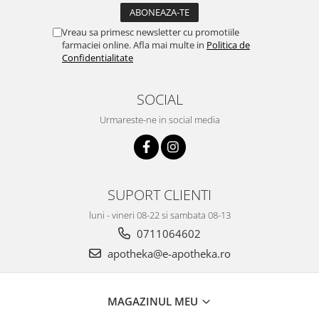
Vreau sa primesc newsletter cu promotiile
farmaciei online. Afla mai multe in
Politica de
Confidentialitate
SOCIAL
Urmareste-ne in social media
SUPORT CLIENTI
luni - vineri 08-22 si sambata 08-13
0711064602
apotheka@e-apotheka.ro
MAGAZINUL MEU