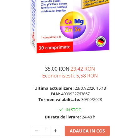
Multivitamine
Ingrijire par
Omega 3
Balsam masca si tratament
Par si unghii
Produse cu SPF Pentru Fata
Probiotice si prebiotice
Repelenti insecte
Prostata
Sanatate urinara
Sistemul respirator
Slabire si control greutate
35,00 RON
29,42 RON
Economisesti:
5,58
RON
Somn stres si anxietate
Supliment Calciu
Ultima actualizare:
23/07/2026 15:13
EAN:
4009932763867
Supliment Complexe
Termen valabilitate:
30/09/2028
Supliment Fier
IN STOC
Supliment Magneziu
Durata de livrare:
24-48 h
Supliment Vitamina B
ADAUGA IN COS
Supliment Vitamina C