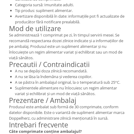
Categoria sursă: Imunitate adulti.
Tip produs: supliment alimentar.
Avertizare disponibilă în date: informațiile pot fi actualizate de
producător fără notificare prealabilă.
Mod de utilizare
Se administrează 1 comprimat pe zi, în timpul servirii mesei. Se
recomandă respectarea dozei zilnice indicate și a informațiilor de
pe ambalaj. Produsul este un supliment alimentar și nu
înlocuiește un regim alimentar variat și echilibrat sau un mod de
viață sănătos.
Precautii / Contraindicatii
A nu se depăși doza zilnică recomandată.
A nu se lăsa la îndemâna și vederea copiilor.
A se păstra în ambalajul original, la o temperatură sub 25°C.
Suplimentele alimentare nu înlocuiesc un regim alimentar
variat și echilibrat și un mod de viață sănătos.
Prezentare / Ambalaj
Produsul este ambalat sub formă de 30 comprimate, conform
datelor disponibile. Este o variantă de supliment alimentar marca
Doppelherz, cu administrare zilnică menționată în sursă.
Intrebari frecvente
Câte comprimate conține ambalajul?