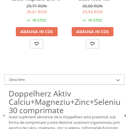
15 comprimate
comprimate efervescente
co
29,71 RON
33,00 RON
efervescente
26,61 RON
29,54 RON
IN STOC
IN STOC
ADAUGA IN COS
ADAUGA IN COS
Descriere
Doppelherz Aktiv
Calciu+Magneziu+Zinc+Seleniu,
30 comprimate
Acest supliment alimentar de la Doppelherz este prezentat sub
forma de comprimate și este destinat susținerii organismului prin
aportul de calciu, magneziu, zinc și seleniu. Informațiile furnizate