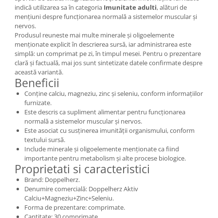
indică utilizarea sa în categoria
Imunitate adulti
, alături de
mențiuni despre funcționarea normală a sistemelor muscular și
nervos.
Produsul reuneste mai multe minerale și oligoelemente
menționate explicit în descrierea sursă, iar administrarea este
simplă: un comprimat pe zi, în timpul mesei. Pentru o prezentare
clară și factuală, mai jos sunt sintetizate datele confirmate despre
această variantă.
Beneficii
Conține calciu, magneziu, zinc și seleniu, conform informațiilor
furnizate.
Este descris ca supliment alimentar pentru funcționarea
normală a sistemelor muscular și nervos.
Este asociat cu susținerea imunității organismului, conform
textului sursă.
Include minerale și oligoelemente menționate ca fiind
importante pentru metabolism și alte procese biologice.
Proprietati si caracteristici
Brand: Doppelherz.
Denumire comercială: Doppelherz Aktiv
Calciu+Magneziu+Zinc+Seleniu.
Forma de prezentare: comprimate.
Cantitate: 30 comprimate.