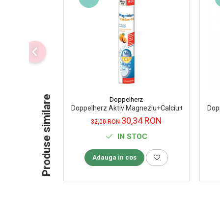
Supliment Vitamina D3
Supliment Vitamina E
Supliment Zinc
Tincturi si Gemoderivate
Tuse gat si respiratie
Vitamine si minerale
Produse similare
Doppelherz
Doppelherz Aktiv Magneziu+Calciu+D3, 15 com
Dop
30,34 RON
32,00 RON
IN STOC
Adauga in cos