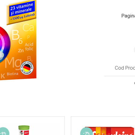
Pagin
Cod Prod
-9%
-7%