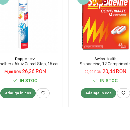
Doppelherz
Swiss Health
primate efervescente
pelherz Aktiv Carcel Stop, 15 comprimate efervescente
Solpadeine, 12 Comprimat
26,36 RON
20,44 RON
29,00 RON
22,00 RON
IN STOC
IN STOC
Adauga in cos
Adauga in cos