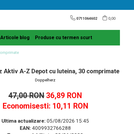
0711064602
0,00
Articole blog
Produse cu termen scurt
 comprimate
 Aktiv A-Z Depot cu luteina, 30 comprimate
Doppelherz
47,00 RON
36,89 RON
Economisesti:
10,11
RON
Ultima actualizare:
05/08/2026 15:45
EAN:
4009932766288