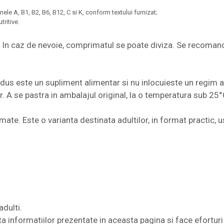
ele A, B1, B2, B6, B12, C si K, conform textului furnizat;
ritive.
In caz de nevoie, comprimatul se poate diviza. Se recomand
s este un supliment alimentar si nu inlocuieste un regim al
. A se pastra in ambalajul original, la o temperatura sub 25°
te. Este o varianta destinata adultilor, in format practic, u
adulti.
nformatiilor prezentate in aceasta pagina si face eforturi 