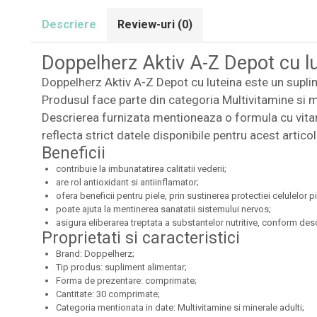
Descriere
Review-uri
(0)
Doppelherz Aktiv A-Z Depot cu l
Doppelherz Aktiv A-Z Depot cu luteina este un supli
Produsul face parte din categoria Multivitamine si 
Descrierea furnizata mentioneaza o formula cu vitami
reflecta strict datele disponibile pentru acest articol
Beneficii
contribuie la imbunatatirea calitatii vederii;
are rol antioxidant si antiinflamator;
ofera beneficii pentru piele, prin sustinerea protectiei celulelor pie
poate ajuta la mentinerea sanatatii sistemului nervos;
asigura eliberarea treptata a substantelor nutritive, conform desc
Proprietati si caracteristici
Brand: Doppelherz;
Tip produs: supliment alimentar;
Forma de prezentare: comprimate;
Cantitate: 30 comprimate;
Categoria mentionata in date: Multivitamine si minerale adulti;