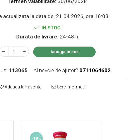
Termen valabilitate:
30/06/2028
a actualizata la data de: 21.04.2026, ora 16:03
IN STOC
Durata de livrare:
24-48 h
Adauga in cos
us:
113065
Ai nevoie de ajutor?
0711064602
Adauga la Favorite
Cere informatii
Distribuie
pe
Facebook
-10%