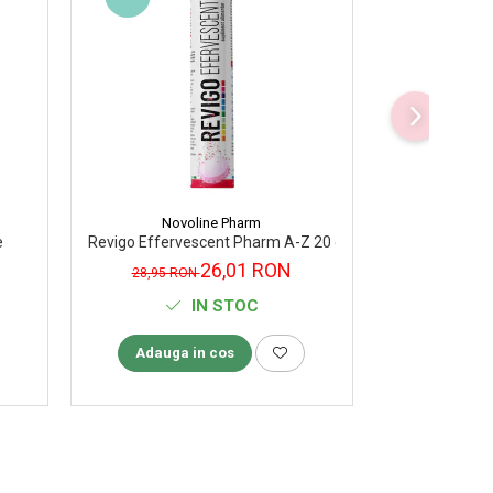
-23%
Novoline Pharm
V
e
Revigo Effervescent Pharm A-Z 20 comprimate
Vitamina D3 40
26,01 RON
28,95 RON
45,00 R
IN STOC
Adauga in cos
Adauga