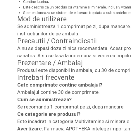
Contine luteina;
Este descris ca un produs cu vitamine si minerale, inclusiv vitamin
Se mentioneaza un sistem de eliberare treptata a substantelor nut
Mod de utilizare
Se administreaza 1 comprimat pe zi, dupa mancare. 
instructiunilor de pe ambalaj.
Precautii / Contraindicatii
A nu se depasi doza zilnica recomandata. Acest produ
sanatos. A nu se lasa la indemana si vederea copiilor
Prezentare / Ambalaj
Produsul este disponibil in ambalaj cu 30 de comprima
Intrebari frecvente
Cate comprimate contine ambalajul?
Ambalajul contine 30 de comprimate.
Cum se administreaza?
Se recomanda 1 comprimat pe zi, dupa mancare.
Ce categorie are produsul?
Este incadrat in categoria Multivitamine si minerale 
Avertizare:
Farmacia APOTHEKA intelege importanta i