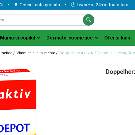
 💊 Consultanta gratuita • 🕐 Livrare in 24h in toata tara
Mama si copilul
Dermato-cosmetice
Oferta lunii
Doppelherz Aktiv A-Z Depot cu luteina, 30
smetice /
Vitamine si suplimente /
Doppelherz