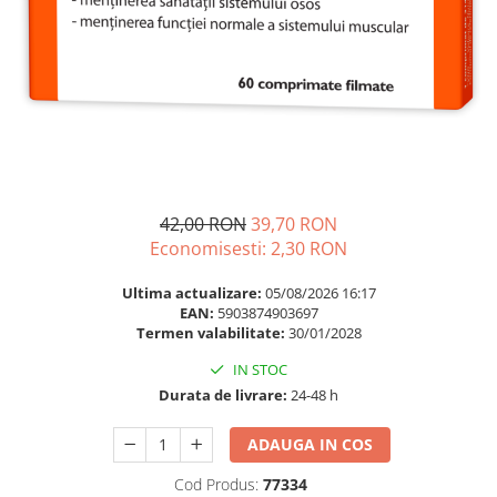
Multivitamine
Ingrijire par
Omega 3
Balsam masca si tratament
Par si unghii
Produse cu SPF Pentru Fata
Probiotice si prebiotice
Repelenti insecte
Prostata
Sanatate urinara
Sistemul respirator
42,00 RON
39,70 RON
Slabire si control greutate
Economisesti:
2,30
RON
Somn stres si anxietate
Ultima actualizare:
05/08/2026 16:17
Supliment Calciu
EAN:
5903874903697
Termen valabilitate:
30/01/2028
Supliment Complexe
IN STOC
Supliment Fier
Durata de livrare:
24-48 h
Supliment Magneziu
ADAUGA IN COS
Supliment Vitamina B
Supliment Vitamina C
Cod Produs:
77334