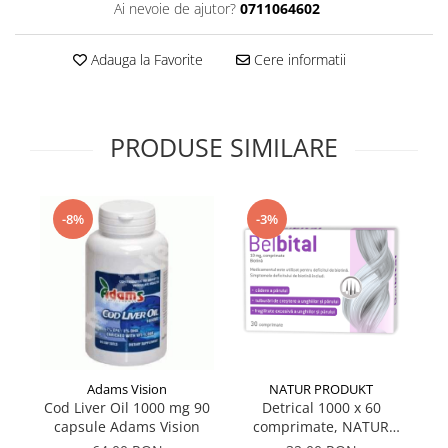
Ai nevoie de ajutor?
0711064602
Supliment Vitamina D3
Supliment Vitamina E
Adauga la Favorite
Cere informatii
Supliment Zinc
Tincturi si Gemoderivate
PRODUSE SIMILARE
Tuse gat si respiratie
Vitamine si minerale
-8%
-3%
Adams Vision
NATUR PRODUKT
Cod Liver Oil 1000 mg 90
Detrical 1000 x 60
capsule Adams Vision
comprimate, NATUR
PRODUKT