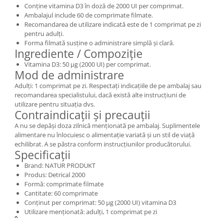
Conține vitamina D3 în doză de 2000 UI per comprimat.
Ambalajul include 60 de comprimate filmate.
Recomandarea de utilizare indicată este de 1 comprimat pe zi
pentru adulți.
Forma filmată susține o administrare simplă și clară.
Ingrediente / Compoziție
Vitamina D3: 50 µg (2000 UI) per comprimat.
Mod de administrare
Adulți: 1 comprimat pe zi. Respectați indicațiile de pe ambalaj sau
recomandarea specialistului, dacă există alte instrucțiuni de
utilizare pentru situația dvs.
Contraindicații și precauții
A nu se depăși doza zilnică menționată pe ambalaj. Suplimentele
alimentare nu înlocuiesc o alimentație variată și un stil de viață
echilibrat. A se păstra conform instrucțiunilor producătorului.
Specificații
Brand: NATUR PRODUKT
Produs: Detrical 2000
Formă: comprimate filmate
Cantitate: 60 comprimate
Conținut per comprimat: 50 µg (2000 UI) vitamina D3
Utilizare menționată: adulți, 1 comprimat pe zi