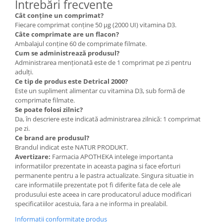
Întrebări frecvente
Cât conține un comprimat?
Fiecare comprimat conține 50 µg (2000 UI) vitamina D3.
Câte comprimate are un flacon?
Ambalajul conține 60 de comprimate filmate.
Cum se administrează produsul?
Administrarea menționată este de 1 comprimat pe zi pentru
adulți.
Ce tip de produs este Detrical 2000?
Este un supliment alimentar cu vitamina D3, sub formă de
comprimate filmate.
Se poate folosi zilnic?
Da, în descriere este indicată administrarea zilnică: 1 comprimat
pe zi.
Ce brand are produsul?
Brandul indicat este NATUR PRODUKT.
Avertizare:
Farmacia APOTHEKA intelege importanta
informatiilor prezentate in aceasta pagina si face eforturi
permanente pentru a le pastra actualizate. Singura situatie in
care informatiile prezentate pot fi diferite fata de cele ale
produsului este aceea in care producatorul aduce modificari
specificatiilor acestuia, fara a ne informa in prealabil.
Informatii conformitate produs