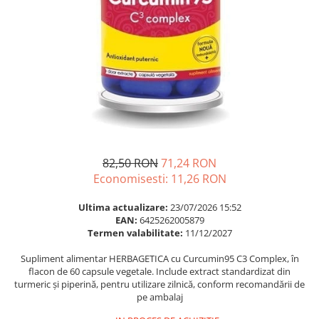
Multivitamine
Ingrijire par
Omega 3
Balsam masca si tratament
Par si unghii
Produse cu SPF Pentru Fata
Probiotice si prebiotice
Repelenti insecte
Prostata
Sanatate urinara
Sistemul respirator
Slabire si control greutate
82,50 RON
71,24 RON
Somn stres si anxietate
Economisesti:
11,26
RON
Supliment Calciu
Ultima actualizare:
23/07/2026 15:52
EAN:
6425262005879
Supliment Complexe
Termen valabilitate:
11/12/2027
Supliment Fier
Supliment alimentar HERBAGETICA cu Curcumin95 C3 Complex, în
Supliment Magneziu
flacon de 60 capsule vegetale. Include extract standardizat din
turmeric și piperină, pentru utilizare zilnică, conform recomandării de
Supliment Vitamina B
pe ambalaj
Supliment Vitamina C