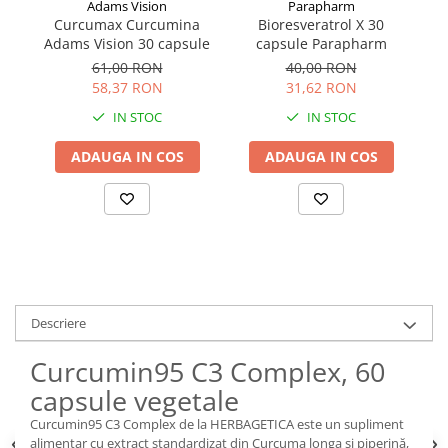
Adams Vision
Parapharm
Curcumax Curcumina
Bioresveratrol X 30
Adams Vision 30 capsule
capsule Parapharm
F
61,00 RON
40,00 RON
58,37 RON
31,62 RON
IN STOC
IN STOC
ADAUGA IN COS
ADAUGA IN COS
Descriere
Curcumin95 C3 Complex, 60
capsule vegetale
Curcumin95 C3 Complex de la HERBAGETICA este un supliment
alimentar cu extract standardizat din Curcuma longa și piperină,