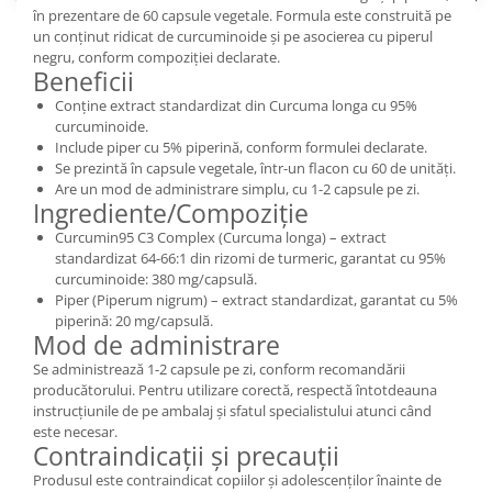
în prezentare de 60 capsule vegetale. Formula este construită pe
un conținut ridicat de curcuminoide și pe asocierea cu piperul
negru, conform compoziției declarate.
Beneficii
Conține extract standardizat din Curcuma longa cu 95%
curcuminoide.
Include piper cu 5% piperină, conform formulei declarate.
Se prezintă în capsule vegetale, într-un flacon cu 60 de unități.
Are un mod de administrare simplu, cu 1-2 capsule pe zi.
Ingrediente/Compoziție
Curcumin95 C3 Complex (Curcuma longa) – extract
standardizat 64-66:1 din rizomi de turmeric, garantat cu 95%
curcuminoide: 380 mg/capsulă.
Piper (Piperum nigrum) – extract standardizat, garantat cu 5%
piperină: 20 mg/capsulă.
Mod de administrare
Se administrează 1-2 capsule pe zi, conform recomandării
producătorului. Pentru utilizare corectă, respectă întotdeauna
instrucțiunile de pe ambalaj și sfatul specialistului atunci când
este necesar.
Contraindicații și precauții
Produsul este contraindicat copiilor și adolescenților înainte de