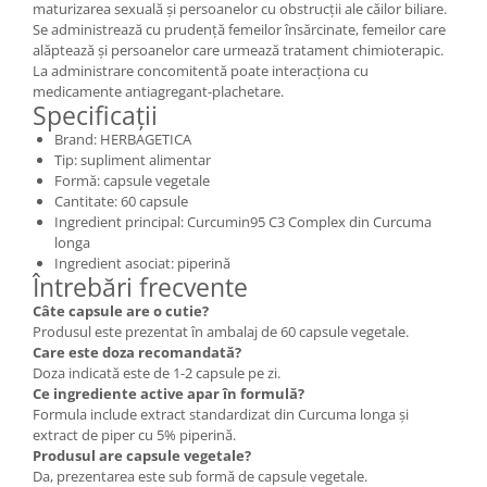
maturizarea sexuală și persoanelor cu obstrucții ale căilor biliare.
Se administrează cu prudență femeilor însărcinate, femeilor care
alăptează și persoanelor care urmează tratament chimioterapic.
La administrare concomitentă poate interacționa cu
medicamente antiagregant-plachetare.
Specificații
Brand: HERBAGETICA
Tip: supliment alimentar
Formă: capsule vegetale
Cantitate: 60 capsule
Ingredient principal: Curcumin95 C3 Complex din Curcuma
longa
Ingredient asociat: piperină
Întrebări frecvente
Câte capsule are o cutie?
Produsul este prezentat în ambalaj de 60 capsule vegetale.
Care este doza recomandată?
Doza indicată este de 1-2 capsule pe zi.
Ce ingrediente active apar în formulă?
Formula include extract standardizat din Curcuma longa și
extract de piper cu 5% piperină.
Produsul are capsule vegetale?
Da, prezentarea este sub formă de capsule vegetale.