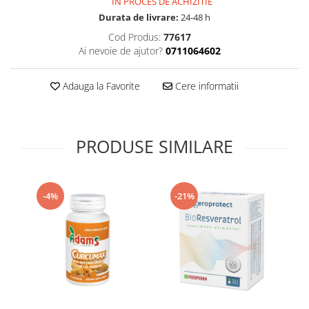
IN PROCES DE ACHIZITIE
Supliment Vitamina D3
Durata de livrare:
24-48 h
Supliment Vitamina E
Cod Produs:
77617
Ai nevoie de ajutor?
0711064602
Supliment Zinc
Tincturi si Gemoderivate
Adauga la Favorite
Cere informatii
Tuse gat si respiratie
Vitamine si minerale
PRODUSE SIMILARE
-4%
-21%