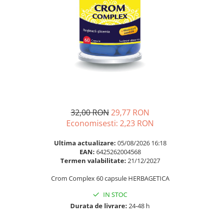
Multivitamine
Ingrijire par
Omega 3
Balsam masca si tratament
Par si unghii
Produse cu SPF Pentru Fata
Probiotice si prebiotice
Repelenti insecte
Prostata
Sanatate urinara
Sistemul respirator
Slabire si control greutate
32,00 RON
29,77 RON
Somn stres si anxietate
Economisesti:
2,23
RON
Supliment Calciu
Ultima actualizare:
05/08/2026 16:18
EAN:
6425262004568
Supliment Complexe
Termen valabilitate:
21/12/2027
Supliment Fier
Crom Complex 60 capsule HERBAGETICA
Supliment Magneziu
IN STOC
Supliment Vitamina B
Durata de livrare:
24-48 h
Supliment Vitamina C