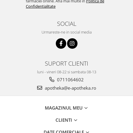
farmaciei online. Afla mai multe in
Politica de
Confidentialitate
SOCIAL
Urmareste-ne in social media
SUPORT CLIENTI
luni - vineri 08-22 si sambata 08-13
0711064602
apotheka@e-apotheka.ro
MAGAZINUL MEU
CLIENTI
DATE COMERCIALE