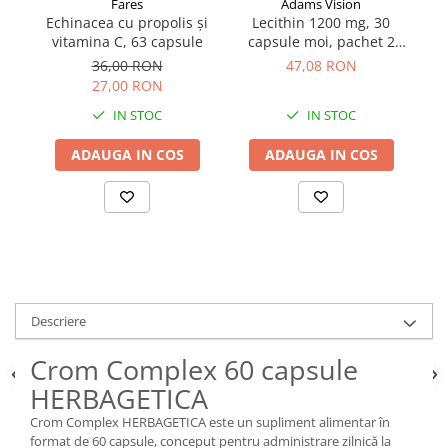
Fares
Adams Vision
Echinacea cu propolis și
Lecithin 1200 mg, 30
A
vitamina C, 63 capsule
capsule moi, pachet 2
30
cutii
36,00 RON
47,08 RON
27,00 RON
IN STOC
IN STOC
ADAUGA IN COS
ADAUGA IN COS
Descriere
Crom Complex 60 capsule
HERBAGETICA
Crom Complex HERBAGETICA este un supliment alimentar în
format de 60 capsule, conceput pentru administrare zilnică la