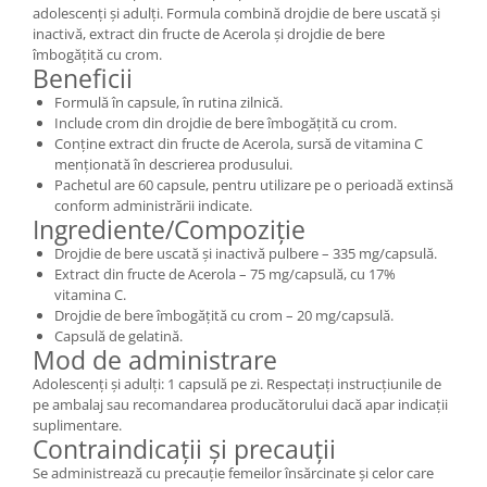
adolescenți și adulți. Formula combină drojdie de bere uscată și
inactivă, extract din fructe de Acerola și drojdie de bere
îmbogățită cu crom.
Beneficii
Formulă în capsule, în rutina zilnică.
Include crom din drojdie de bere îmbogățită cu crom.
Conține extract din fructe de Acerola, sursă de vitamina C
menționată în descrierea produsului.
Pachetul are 60 capsule, pentru utilizare pe o perioadă extinsă
conform administrării indicate.
Ingrediente/Compoziție
Drojdie de bere uscată și inactivă pulbere – 335 mg/capsulă.
Extract din fructe de Acerola – 75 mg/capsulă, cu 17%
vitamina C.
Drojdie de bere îmbogățită cu crom – 20 mg/capsulă.
Capsulă de gelatină.
Mod de administrare
Adolescenți și adulți: 1 capsulă pe zi. Respectați instrucțiunile de
pe ambalaj sau recomandarea producătorului dacă apar indicații
suplimentare.
Contraindicații și precauții
Se administrează cu precauție femeilor însărcinate și celor care