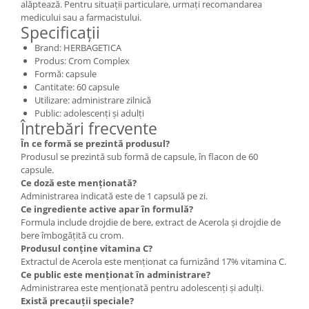
alăptează. Pentru situații particulare, urmați recomandarea
medicului sau a farmacistului.
Specificații
Brand: HERBAGETICA
Produs: Crom Complex
Formă: capsule
Cantitate: 60 capsule
Utilizare: administrare zilnică
Public: adolescenți și adulți
Întrebări frecvente
În ce formă se prezintă produsul?
Produsul se prezintă sub formă de capsule, în flacon de 60
capsule.
Ce doză este menționată?
Administrarea indicată este de 1 capsulă pe zi.
Ce ingrediente active apar în formulă?
Formula include drojdie de bere, extract de Acerola și drojdie de
bere îmbogățită cu crom.
Produsul conține vitamina C?
Extractul de Acerola este menționat ca furnizând 17% vitamina C.
Ce public este menționat în administrare?
Administrarea este menționată pentru adolescenți și adulți.
Există precauții speciale?