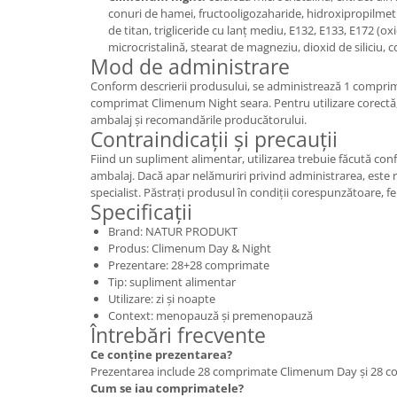
conuri de hamei, fructooligozaharide, hidroxipropilmeti
de titan, trigliceride cu lanț mediu, E132, E133, E172 (ox
microcristalină, stearat de magneziu, dioxid de siliciu, co
Mod de administrare
Conform descrierii produsului, se administrează 1 compri
comprimat Climenum Night seara. Pentru utilizare corectă, 
ambalaj și recomandările producătorului.
Contraindicații și precauții
Fiind un supliment alimentar, utilizarea trebuie făcută con
ambalaj. Dacă apar nelămuriri privind administrarea, est
specialist. Păstrați produsul în condiții corespunzătoare, fer
Specificații
Brand: NATUR PRODUKT
Produs: Climenum Day & Night
Prezentare: 28+28 comprimate
Tip: supliment alimentar
Utilizare: zi și noapte
Context: menopauză și premenopauză
Întrebări frecvente
Ce conține prezentarea?
Prezentarea include 28 comprimate Climenum Day și 28 
Cum se iau comprimatele?