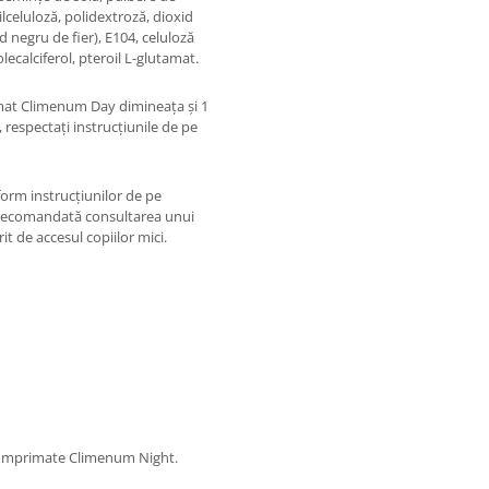
lceluloză, polidextroză, dioxid
id negru de fier), E104, celuloză
lecalciferol, pteroil L-glutamat.
mat Climenum Day dimineața și 1
respectați instrucțiunile de pe
form instrucțiunilor de pe
e recomandată consultarea unui
it de accesul copiilor mici.
comprimate Climenum Night.