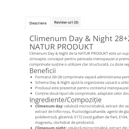
Review-uri
(0)
Descriere
Climenum Day & Night 28+
NATUR PRODUKT
Climenum Day & Night de la NATUR PRODUKT este un supl
zi/noapte, conceput pentru perioada menopauzei și prem
comprimate susține o utilizare clar structurată, cu doze se
Beneficii
Formatul 28+28 comprimate separă administrarea pentr
Schema Day & Night ajută la organizarea ușoară a utilizăr
Produsul este prezentat pentru contextul menopauzei
Conține două tipuri de comprimate, adaptate celor dou
Ingrediente/Compoziție
Climenum day:
celuloză microcristalină, extract din 
extract de trifoi-roșu, fructooligozaharide, agenți de gla
polidextroză, glicerină, E172 (oxid galben de fier), E104, 
magneziu, clorhidrat de piridoxină.
Climenum night:
celuloză microcristalină, extract din