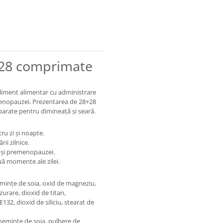
28 comprimate
iment alimentar cu administrare
enopauzei. Prezentarea de 28+28
parate pentru dimineață și seară.
u zi și noapte.
ii zilnice.
 și premenopauzei.
ă momente ale zilei.
semințe de soia, oxid de magneziu,
zurare, dioxid de titan,
E132, dioxid de siliciu, stearat de
 semințe de soia, pulbere de