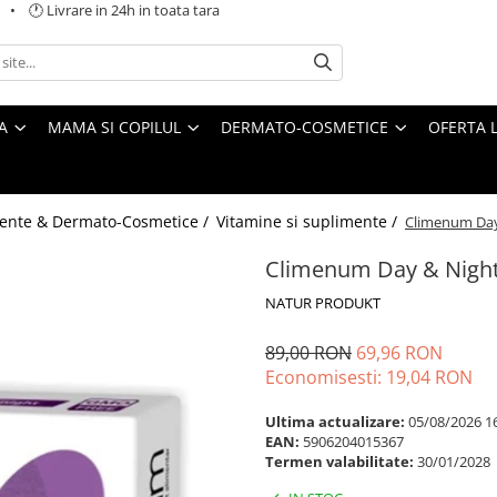
 🕐 Livrare in 24h in toata tara
A
MAMA SI COPILUL
DERMATO-COSMETICE
OFERTA L
ente & Dermato-Cosmetice /
Vitamine si suplimente /
Climenum Da
Climenum Day & Nigh
NATUR PRODUKT
89,00 RON
69,96 RON
Economisesti:
19,04
RON
Ultima actualizare:
05/08/2026 1
EAN:
5906204015367
Termen valabilitate:
30/01/2028