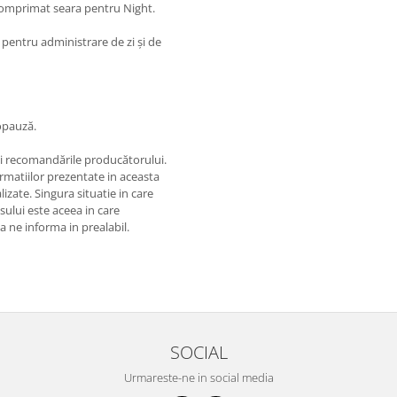
comprimat seara pentru Night.
pentru administrare de zi și de
opauză.
și recomandările producătorului.
matiilor prezentate in aceasta
izate. Singura situatie in care
usului este aceea in care
 a ne informa in prealabil.
SOCIAL
Urmareste-ne in social media