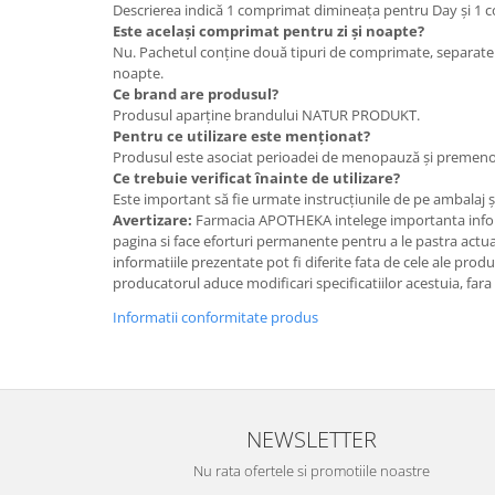
Descrierea indică 1 comprimat dimineața pentru Day și 1 
Este același comprimat pentru zi și noapte?
Nu. Pachetul conține două tipuri de comprimate, separate 
noapte.
Ce brand are produsul?
Produsul aparține brandului NATUR PRODUKT.
Pentru ce utilizare este menționat?
Produsul este asociat perioadei de menopauză și premen
Ce trebuie verificat înainte de utilizare?
Este important să fie urmate instrucțiunile de pe ambalaj 
Avertizare:
Farmacia APOTHEKA intelege importanta infor
pagina si face eforturi permanente pentru a le pastra actual
informatiile prezentate pot fi diferite fata de cele ale prod
producatorul aduce modificari specificatiilor acestuia, fara
Informatii conformitate produs
NEWSLETTER
Nu rata ofertele si promotiile noastre