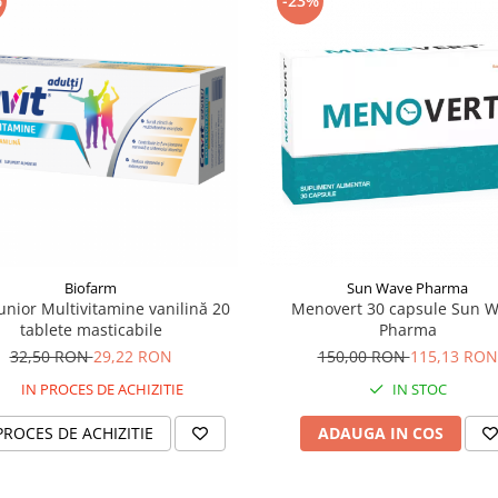
%
-23%
Biofarm
Sun Wave Pharma
Junior Multivitamine vanilină 20
Menovert 30 capsule Sun 
tablete masticabile
Pharma
32,50 RON
29,22 RON
150,00 RON
115,13 RON
IN PROCES DE ACHIZITIE
IN STOC
PROCES DE ACHIZITIE
ADAUGA IN COS