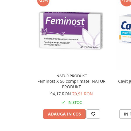
-25%
-10
Supliment Vitamina D3
Supliment Vitamina E
Supliment Zinc
Tincturi si Gemoderivate
Tuse gat si respiratie
Vitamine si minerale
NATUR PRODUKT
Feminost X 56 comprimate, NATUR
Cavit 
PRODUKT
94,17 RON
70,91 RON
IN STOC
ADAUGA IN COS
IN 