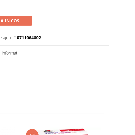
A IN COS
e ajutor?
0711064602
informatii