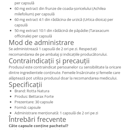
per capsulă
60 mg extract din frunze de coada-șoricelului (Achilea
milefolium) per capsulă
60 mg extract 4:1 din rădăcina de urzică (Urtica dioica) per
capsulă
50 mg extract 10:1 din rădăcină de păpădie (Taraxacum
officinale) per capsulă
Mod de administrare
Se administrează 1 capsulă de 2 ori pe zi. Respectați
recomandarea de pe ambalaj și indicațiile producătorului.
Contraindicații și precauții
Produsul este contraindicat persoanelor cu sensibilitate la oricare
dintre ingredientele conținute. Femeile însărcinate și femeile care
alăptează pot utiliza produsul doar la recomandarea medicului.
Specificații
Brand: Rotta Natura
Produs: Bettarax Forte
Prezentare: 30 capsule
Formă: capsule
Administrare menționată: 1 capsulă de 2 ori pe zi
Întrebări frecvente
Câte capsule conține pachetul?