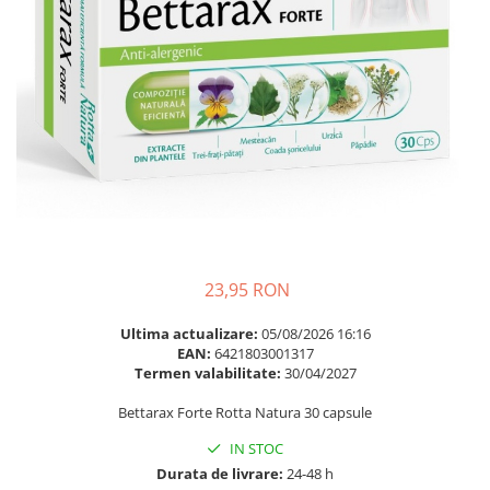
Multivitamine
Ingrijire par
Omega 3
Balsam masca si tratament
Par si unghii
Produse cu SPF Pentru Fata
Probiotice si prebiotice
Repelenti insecte
Prostata
Sanatate urinara
Sistemul respirator
Slabire si control greutate
Somn stres si anxietate
23,95 RON
Supliment Calciu
Ultima actualizare:
05/08/2026 16:16
Supliment Complexe
EAN:
6421803001317
Termen valabilitate:
30/04/2027
Supliment Fier
Supliment Magneziu
Bettarax Forte Rotta Natura 30 capsule
Supliment Vitamina B
IN STOC
Durata de livrare:
24-48 h
Supliment Vitamina C