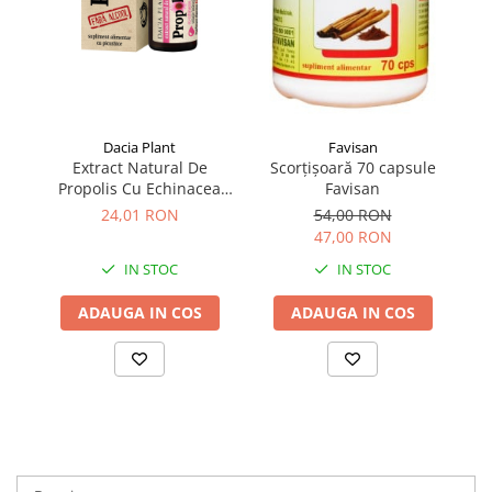
Dacia Plant
Favisan
Extract Natural De
Scorțișoară 70 capsule
Propolis Cu Echinacea
Favisan
B
Solutie Cu Picurator 20 ml
24,01 RON
54,00 RON
Dacia Plant
47,00 RON
IN STOC
IN STOC
ADAUGA IN COS
ADAUGA IN COS