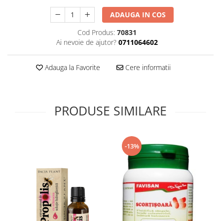
Supliment Vitamina D3
ADAUGA IN COS
Supliment Vitamina E
Cod Produs:
70831
Supliment Zinc
Ai nevoie de ajutor?
0711064602
Tincturi si Gemoderivate
Adauga la Favorite
Cere informatii
Tuse gat si respiratie
Vitamine si minerale
PRODUSE SIMILARE
-13%