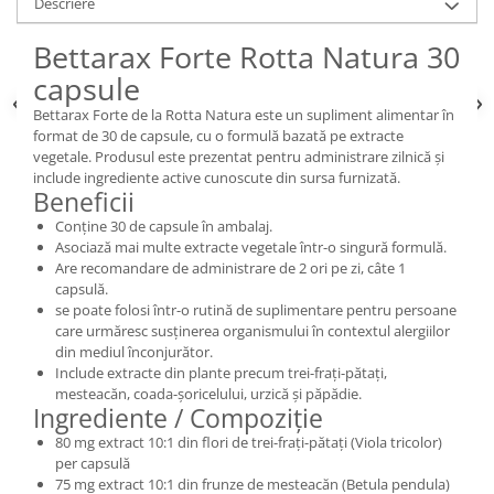
Descriere
Bettarax Forte Rotta Natura 30
capsule
Bettarax Forte de la Rotta Natura este un supliment alimentar în
format de 30 de capsule, cu o formulă bazată pe extracte
vegetale. Produsul este prezentat pentru administrare zilnică și
include ingrediente active cunoscute din sursa furnizată.
Beneficii
Conține 30 de capsule în ambalaj.
Asociază mai multe extracte vegetale într-o singură formulă.
Are recomandare de administrare de 2 ori pe zi, câte 1
capsulă.
se poate folosi într-o rutină de suplimentare pentru persoane
care urmăresc susținerea organismului în contextul alergiilor
din mediul înconjurător.
Include extracte din plante precum trei-frați-pătați,
mesteacăn, coada-șoricelului, urzică și păpădie.
Ingrediente / Compoziție
80 mg extract 10:1 din flori de trei-frați-pătați (Viola tricolor)
per capsulă
75 mg extract 10:1 din frunze de mesteacăn (Betula pendula)