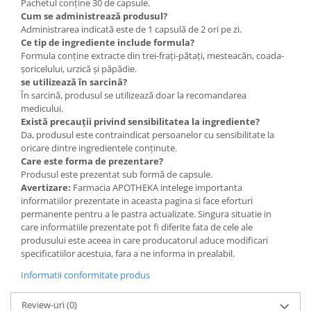
Pachetul conține 30 de capsule.
Cum se administrează produsul?
Administrarea indicată este de 1 capsulă de 2 ori pe zi.
Ce tip de ingrediente include formula?
Formula conține extracte din trei-frați-pătați, mesteacăn, coada-
șoricelului, urzică și păpădie.
se utilizează în sarcină?
În sarcină, produsul se utilizează doar la recomandarea
medicului.
Există precauții privind sensibilitatea la ingrediente?
Da, produsul este contraindicat persoanelor cu sensibilitate la
oricare dintre ingredientele conținute.
Care este forma de prezentare?
Produsul este prezentat sub formă de capsule.
Avertizare:
Farmacia APOTHEKA intelege importanta
informatiilor prezentate in aceasta pagina si face eforturi
permanente pentru a le pastra actualizate. Singura situatie in
care informatiile prezentate pot fi diferite fata de cele ale
produsului este aceea in care producatorul aduce modificari
specificatiilor acestuia, fara a ne informa in prealabil.
Informatii conformitate produs
Review-uri
(0)