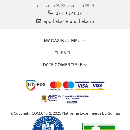
luni - vineri 08-22 si sambata 08-13
0711064602
apotheka@e-apotheka.ro
MAGAZINUL MEU
CLIENTI
DATE COMERCIALE
©Copyright COMAY SRL 2026
Platforma E-commerce by Gomag