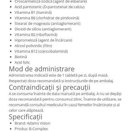
Croscarmeloză sodică (agent de eliberare)
Acid pantotenic (D-pantotenat de calciu)
Vitamina B1 (tiamină)
Vitamina B6 (clorhidrat de piridoxină)
Stearat de magneziu (antiaglomerant)
Dioxid de siliciu (antiaglomerant)
Vitamina B2 (riboflavină)
Hipromeloză (agent de încărcare)
Alcool polivinilic (film)
Vitamina B12 (ciancobalamină)
Biotină
Acid folic
Mod de administrare
Administrarea indicată este de 1 tabletă pe zi, după masă.
Respectați doza recomandată și instrucțiunile de pe ambalaj.
Contraindicații și precauții
A se consuma înainte de data marcată pe ambalaj. A nu se depăși
doza recomandată pentru consumul zilnic. Înainte de utilizare, se
recomandă consultul medicului în cazul femeilor însărcinate și al
celor care alăptează.
Specificații
Brand: Adams Vision
Produs: B-Complex