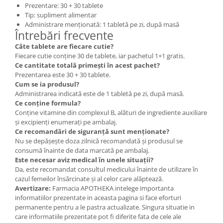
Prezentare: 30 + 30 tablete
Tip: supliment alimentar
Administrare menționată: 1 tabletă pe zi, după masă
Întrebări frecvente
Câte tablete are fiecare cutie?
Fiecare cutie conține 30 de tablete, iar pachetul 1+1 gratis.
Ce cantitate totală primești în acest pachet?
Prezentarea este 30 + 30 tablete.
Cum se ia produsul?
Administrarea indicată este de 1 tabletă pe zi, după masă.
Ce conține formula?
Conține vitamine din complexul B, alături de ingrediente auxiliare
și excipienți enumerați pe ambalaj.
Ce recomandări de siguranță sunt menționate?
Nu se depășește doza zilnică recomandată și produsul se
consumă înainte de data marcată pe ambalaj.
Este necesar aviz medical în unele situații?
Da, este recomandat consultul medicului înainte de utilizare în
cazul femeilor însărcinate și al celor care alăptează.
Avertizare:
Farmacia APOTHEKA intelege importanta
informatiilor prezentate in aceasta pagina si face eforturi
permanente pentru a le pastra actualizate. Singura situatie in
care informatiile prezentate pot fi diferite fata de cele ale