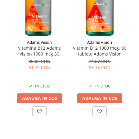
Adams Vision
Adams Vision
Vitamina B12 Adams
Vitamin B12 1000 mcg, 90
He
Vision 1000 mcg 30
tablete Adams Vision
tablete
35,00 RON
74,67 RON
31,79 RON
63,15 RON
IN STOC
IN STOC
ADAUGA IN COS
ADAUGA IN COS