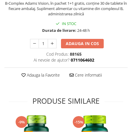
B-Complex Adams Vision, în pachet 1+1 gratis, conține 30 de tablete în
Supliment Vitamina D3
fiecare ambalaj. Supliment alimentar cu vitamine din complexul B,
administrarea zilnică
Supliment Vitamina E
Supliment Zinc
IN STOC
Durata de livrare:
24-48 h
Tincturi si Gemoderivate
Tuse gat si respiratie
ADAUGA IN COS
Vitamine si minerale
Cod Produs:
88165
Ai nevoie de ajutor?
0711064602
Adauga la Favorite
Cere informatii
PRODUSE SIMILARE
-9%
-15%