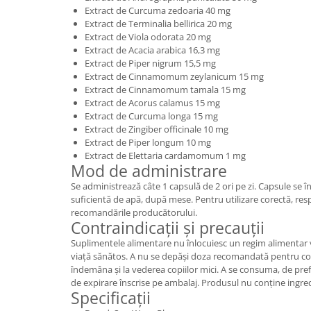
Extract de Curcuma zedoaria 40 mg
Extract de Terminalia bellirica 20 mg
Extract de Viola odorata 20 mg
Extract de Acacia arabica 16,3 mg
Extract de Piper nigrum 15,5 mg
Extract de Cinnamomum zeylanicum 15 mg
Extract de Cinnamomum tamala 15 mg
Extract de Acorus calamus 15 mg
Extract de Curcuma longa 15 mg
Extract de Zingiber officinale 10 mg
Extract de Piper longum 10 mg
Extract de Elettaria cardamomum 1 mg
Mod de administrare
Se administrează câte 1 capsulă de 2 ori pe zi. Capsule se în
suficientă de apă, după mese. Pentru utilizare corectă, resp
recomandările producătorului.
Contraindicații și precauții
Suplimentele alimentare nu înlocuiesc un regim alimentar v
viață sănătos. A nu se depăși doza recomandată pentru cons
îndemâna și la vederea copiilor mici. A se consuma, de prefe
de expirare înscrise pe ambalaj. Produsul nu conține ingred
Specificații