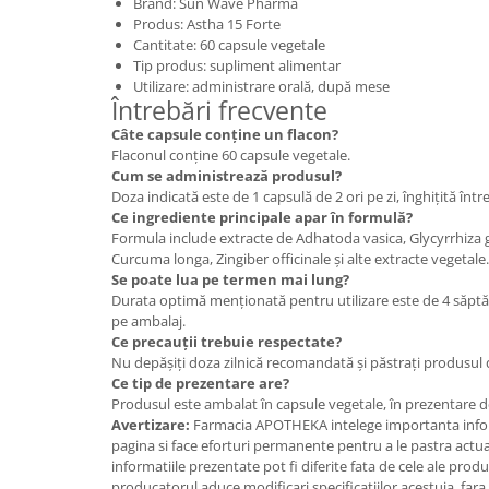
Brand: Sun Wave Pharma
Produs: Astha 15 Forte
Cantitate: 60 capsule vegetale
Tip produs: supliment alimentar
Utilizare: administrare orală, după mese
Întrebări frecvente
Câte capsule conține un flacon?
Flaconul conține 60 capsule vegetale.
Cum se administrează produsul?
Doza indicată este de 1 capsulă de 2 ori pe zi, înghițită în
Ce ingrediente principale apar în formulă?
Formula include extracte de Adhatoda vasica, Glycyrrhiza 
Curcuma longa, Zingiber officinale și alte extracte vegetale.
Se poate lua pe termen mai lung?
Durata optimă menționată pentru utilizare este de 4 săp
pe ambalaj.
Ce precauții trebuie respectate?
Nu depășiți doza zilnică recomandată și păstrați produsul d
Ce tip de prezentare are?
Produsul este ambalat în capsule vegetale, în prezentare d
Avertizare:
Farmacia APOTHEKA intelege importanta infor
pagina si face eforturi permanente pentru a le pastra actual
informatiile prezentate pot fi diferite fata de cele ale prod
producatorul aduce modificari specificatiilor acestuia, fara