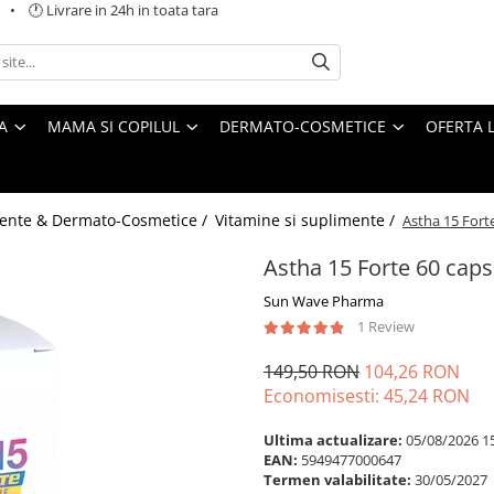
 🕐 Livrare in 24h in toata tara
A
MAMA SI COPILUL
DERMATO-COSMETICE
OFERTA L
ente & Dermato-Cosmetice /
Vitamine si suplimente /
Astha 15 For
Astha 15 Forte 60 ca
Sun Wave Pharma
1 Review
149,50 RON
104,26 RON
Economisesti:
45,24
RON
Ultima actualizare:
05/08/2026 1
EAN:
5949477000647
Termen valabilitate:
30/05/2027