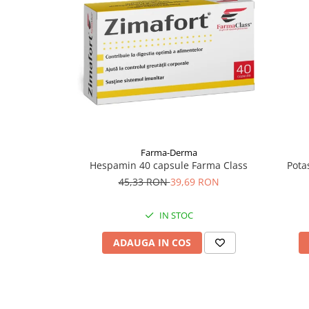
Supliment Vitamina D3
Supliment Vitamina E
Supliment Zinc
Tincturi si Gemoderivate
Tuse gat si respiratie
Vitamine si minerale
Farma-Derma
Hespamin 40 capsule Farma Class
Pota
45,33 RON
39,69 RON
IN STOC
ADAUGA IN COS