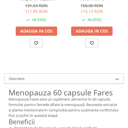
131,63 RON
150,00 RON
111,85 RON
115,13 RON
IN STOC
IN STOC
ADAUGA IN COS
ADAUGA IN COS
Descriere
Menopauza 60 capsule Fares
Menopauza Fares este un supliment alimentar în 60 capsule,
formulat pentru femeile aflate la menopauză. Reunește extracte
și plante menționate în compoziție pentru susținerea confortului
fizic și psihic în această etapă.
Beneficii
Prezentare de 60 capsule, ușor de dozat conform