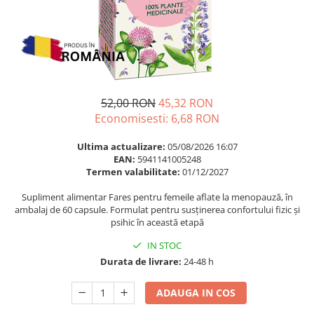
Multivitamine
Ingrijire par
Omega 3
Balsam masca si tratament
Par si unghii
Produse cu SPF Pentru Fata
Probiotice si prebiotice
Repelenti insecte
Prostata
52,00 RON
45,32 RON
Sanatate urinara
Economisesti:
6,68
RON
Sistemul respirator
Ultima actualizare:
05/08/2026 16:07
Slabire si control greutate
EAN:
5941141005248
Termen valabilitate:
01/12/2027
Somn stres si anxietate
Supliment Calciu
Supliment alimentar Fares pentru femeile aflate la menopauză, în
ambalaj de 60 capsule. Formulat pentru susținerea confortului fizic și
Supliment Complexe
psihic în această etapă
Supliment Fier
IN STOC
Supliment Magneziu
Durata de livrare:
24-48 h
Supliment Vitamina B
ADAUGA IN COS
Supliment Vitamina C