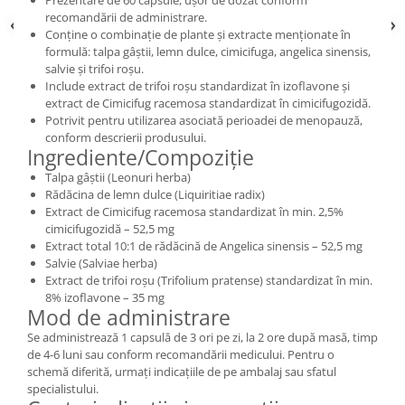
recomandării de administrare.
Conține o combinație de plante și extracte menționate în
formulă: talpa gâștii, lemn dulce, cimicifuga, angelica sinensis,
salvie și trifoi roșu.
Include extract de trifoi roșu standardizat în izoflavone și
extract de Cimicifug racemosa standardizat în cimicifugozidă.
Potrivit pentru utilizarea asociată perioadei de menopauză,
conform descrierii produsului.
Ingrediente/Compoziție
Talpa gâștii (Leonuri herba)
Rădăcina de lemn dulce (Liquiritiae radix)
Extract de Cimicifug racemosa standardizat în min. 2,5%
cimicifugozidă – 52,5 mg
Extract total 10:1 de rădăcină de Angelica sinensis – 52,5 mg
Salvie (Salviae herba)
Extract de trifoi roșu (Trifolium pratense) standardizat în min.
8% izoflavone – 35 mg
Mod de administrare
Se administrează 1 capsulă de 3 ori pe zi, la 2 ore după masă, timp
de 4-6 luni sau conform recomandării medicului. Pentru o
schemă diferită, urmați indicațiile de pe ambalaj sau sfatul
specialistului.