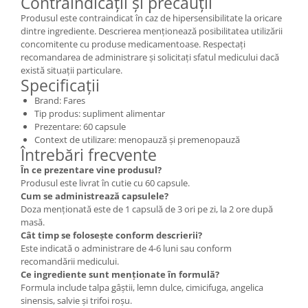
Contraindicații și precauții
Produsul este contraindicat în caz de hipersensibilitate la oricare
dintre ingrediente. Descrierea menționează posibilitatea utilizării
concomitente cu produse medicamentoase. Respectați
recomandarea de administrare și solicitați sfatul medicului dacă
există situații particulare.
Specificații
Brand: Fares
Tip produs: supliment alimentar
Prezentare: 60 capsule
Context de utilizare: menopauză și premenopauză
Întrebări frecvente
În ce prezentare vine produsul?
Produsul este livrat în cutie cu 60 capsule.
Cum se administrează capsulele?
Doza menționată este de 1 capsulă de 3 ori pe zi, la 2 ore după
masă.
Cât timp se folosește conform descrierii?
Este indicată o administrare de 4-6 luni sau conform
recomandării medicului.
Ce ingrediente sunt menționate în formulă?
Formula include talpa gâștii, lemn dulce, cimicifuga, angelica
sinensis, salvie și trifoi roșu.