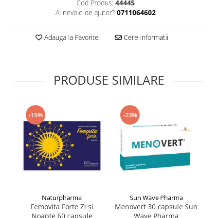
Cod Produs:
44445
Supliment Vitamina D3
Ai nevoie de ajutor?
0711064602
Supliment Vitamina E
Adauga la Favorite
Cere informatii
Supliment Zinc
Tincturi si Gemoderivate
Tuse gat si respiratie
PRODUSE SIMILARE
Vitamine si minerale
-15%
-23%
Naturpharma
Sun Wave Pharma
Femovita Forte Zi și
Menovert 30 capsule Sun
Do
Noapte 60 capsule
Wave Pharma