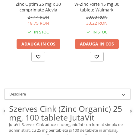
Zinc Optim 25 mg x 30
W-Zinc Forte 15 mg 30
Tr
comprimate Alevia
tablete Walmark
4
27,14 RON
39,00 RON
18,75 RON
33,22 RON
IN STOC
IN STOC
ADAUGA IN COS
ADAUGA IN COS
Descriere
Szerves Cink (Zinc Organic) 25
mg, 100 tablete JutaVit
JutaVit Szerves Cink aduce zinc organic într-un format simplu de
administrat, cu 25 mg per tabletă și 100 de tablete în ambalaj.