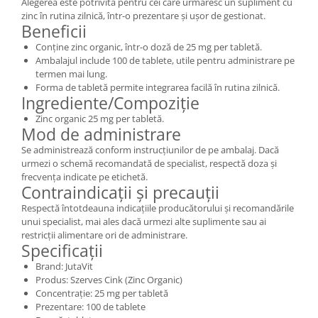
Alegerea este potrivită pentru cei care urmăresc un supliment cu
zinc în rutina zilnică, într-o prezentare și ușor de gestionat.
Beneficii
Conține zinc organic, într-o doză de 25 mg per tabletă.
Ambalajul include 100 de tablete, utile pentru administrare pe
termen mai lung.
Forma de tabletă permite integrarea facilă în rutina zilnică.
Ingrediente/Compoziție
Zinc organic 25 mg per tabletă.
Mod de administrare
Se administrează conform instrucțiunilor de pe ambalaj. Dacă
urmezi o schemă recomandată de specialist, respectă doza și
frecvența indicate pe etichetă.
Contraindicații și precauții
Respectă întotdeauna indicațiile producătorului și recomandările
unui specialist, mai ales dacă urmezi alte suplimente sau ai
restricții alimentare ori de administrare.
Specificații
Brand: JutaVit
Produs: Szerves Cink (Zinc Organic)
Concentrație: 25 mg per tabletă
Prezentare: 100 de tablete