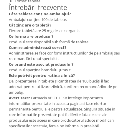
Formă: tablete
Întrebări frecvente
Câte tablete conține ambalajul?
Ambalajul conține 100 de tablete.
Cât zinc are o tabletă?
Fiecare tabletă are 25 mg de zinc organic.
Ce formă are produsul?
Produsul este disponibil sub formă de tablete.
Cum se administrează corect?
Administrarea se face conform instrucțiunilor de pe ambalaj sau
recomandării unui specialist.
Ce brand este asociat produsului?
Produsul aparține brandului JutaVit.
Este potrivit pentru rutina zilnică?
Da, prezentarea în tablete și cantitatea de 100 bucăți îl fac
adecvat pentru utilizare zilnică, conform recomandărilor de pe
ambalaj.
Avertizare:
Farmacia APOTHEKA intelege importanta
informatiilor prezentate in aceasta pagina si face eforturi
permanente pentru a le pastra actualizate. Singura situatie in
care informatiile prezentate pot fi diferite fata de cele ale
produsului este aceea in care producatorul aduce modificari
specificatiilor acestuia, fara a ne informa in prealabil.