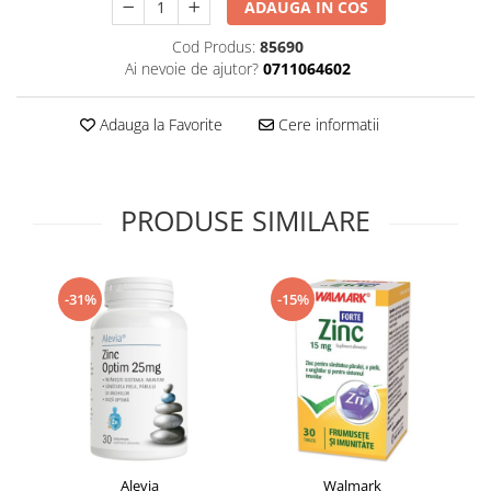
ADAUGA IN COS
Supliment Vitamina D3
Cod Produs:
85690
Supliment Vitamina E
Ai nevoie de ajutor?
0711064602
Supliment Zinc
Tincturi si Gemoderivate
Adauga la Favorite
Cere informatii
Tuse gat si respiratie
Vitamine si minerale
PRODUSE SIMILARE
-31%
-15%
Alevia
Walmark