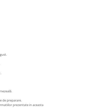
gust.
.
.
umezeală.
ele de preparare.
matiilor prezentate in aceasta