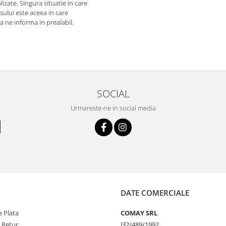
izate. Singura situatie in care
usului este aceea in care
 a ne informa in prealabil.
SOCIAL
Urmareste-ne in social media
DATE COMERCIALE
 Plata
COMAY SRL
e Retur
J32/489/1992