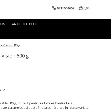
0711064602
0,00
UNII
ARTICOLE BLOG
 Vision 500 g
Vision 500 g
6:22
 la 500 g, potrivit pentru îndulcirea băuturilor și
 ușor caramelizat și poate înlocui zahărul alb în rețete variate