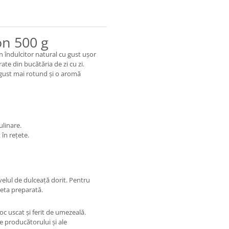
on 500 g
n îndulcitor natural cu gust ușor
ate din bucătăria de zi cu zi.
 gust mai rotund și o aromă
ulinare.
în rețete.
ivelul de dulceață dorit. Pentru
țeta preparată.
oc uscat și ferit de umezeală.
e producătorului și ale