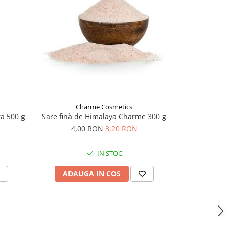
-5%
Charme Cosmetics
Ch
a 500 g
Sare fină de Himalaya Charme 300 g
Zahar Brun
4,00 RON
3,20 RON
18,
IN STOC
ADAUGA IN COS
ADAU