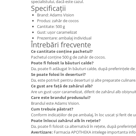
specialistului, dacă este cazul.
Specificații
Brand: Adams Vision
Produs: zahăr de cocos
Cantitate: 500 g
Gust: ușor caramelizat
Prezentare: ambalaj individual
Întrebări frecvente
Ce cantitate conține pachetul?
Pachetul conține 500 g de zahăr de cocos.
Poate fi folosit la băuturi calde?
Da, poate fi adăugat în băuturi calde, după preferințele de 
Se poate folosi în deserturi?
Da, este potrivit pentru deserturi și alte preparate culinare
Ce gust are față de zahărul alb?
Are un gust ușor caramelizat, diferit de zahărul alb obișnuit
Care este brandul produsului?
Brandul este Adams Vision.
Cum trebuie păstrat?
Conform indicațiilor de pe ambalaj, în loc uscat și ferit de 
Poate înlocui zahărul alb în rețete?
Da, poate fi folosit ca alternativă în rețete, după preferinț
Avertizare:
Farmacia APOTHEKA intelege importanta infor