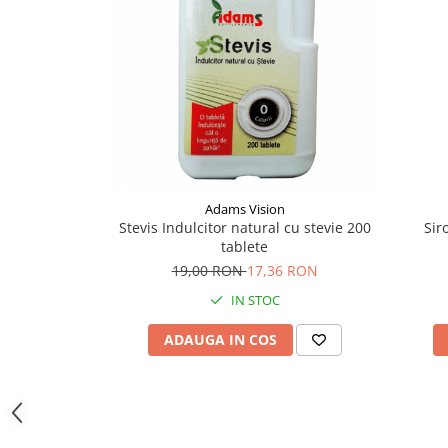
Supliment Vitamina D3
Supliment Vitamina E
Supliment Zinc
Tincturi si Gemoderivate
Tuse gat si respiratie
Vitamine si minerale
Adams Vision
Stevis Indulcitor natural cu stevie 200
Sir
tablete
19,00 RON
17,36 RON
IN STOC
ADAUGA IN COS