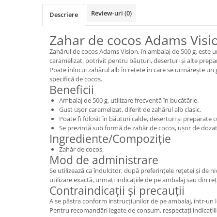
Review-uri
(0)
Descriere
Zahar de cocos Adams Visi
Zahărul de cocos Adams Vision, în ambalaj de 500 g, este u
caramelizat, potrivit pentru băuturi, deserturi și alte prepar
Poate înlocui zahărul alb în rețete în care se urmărește un
specifică de cocos.
Beneficii
Ambalaj de 500 g, utilizare frecventă în bucătărie.
Gust ușor caramelizat, diferit de zahărul alb clasic.
Poate fi folosit în băuturi calde, deserturi și preparate c
Se prezintă sub formă de zahăr de cocos, ușor de dozat 
Ingrediente/Compoziție
Zahăr de cocos.
Mod de administrare
Se utilizează ca îndulcitor, după preferințele rețetei și de n
utilizare exactă, urmați indicațiile de pe ambalaj sau din re
Contraindicații și precauții
A se păstra conform instrucțiunilor de pe ambalaj, într-un l
Pentru recomandări legate de consum, respectați indicațiil