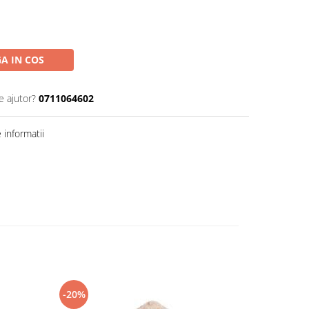
A IN COS
e ajutor?
0711064602
informatii
-20%