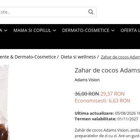
A
MAMA SI COPILUL
DERMATO-COSMETICE
OFERTA L
ente & Dermato-Cosmetice /
Dieta si wellness /
Zahar de cocos Adams
Zahar de cocos Adams 
Adams Vision
36,00 RON
29,37 RON
Economisesti:
6,63
RON
Ultima actualizare:
05/08/2026 1
Termen valabilitate:
01/11/2027
Zahăr de cocos Adams Vision, ambalat
preparatelor de zi cu zi. Are un gust