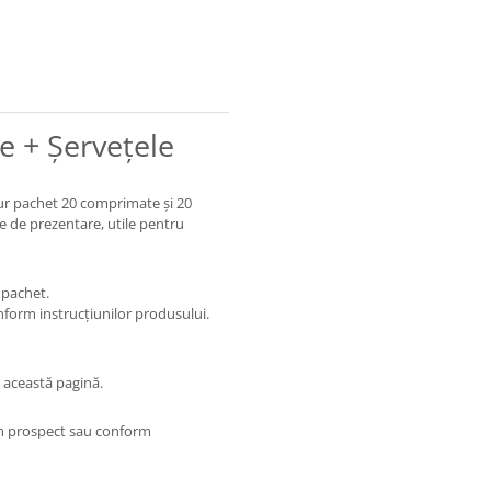
e + Șervețele
ur pachet 20 comprimate și 20
 de prezentare, utile pentru
 pachet.
nform instrucțiunilor produsului.
 această pagină.
din prospect sau conform