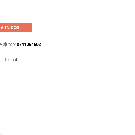
A IN COS
e ajutor?
0711064602
informatii