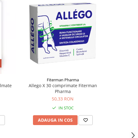
-21%
Fiterman Pharma
ilmate
Allego X 30 comprimate Fiterman
Urimer Akut
Pharma
HERBA
50,33 RON
170,
IN STOC
ADAUGA IN COS
ADAU