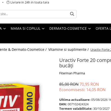
 🕐 Livrare in 24h in toata tara
A
MAMA SI COPILUL
DERMATO-COSMETICE
OFERTA L
ente & Dermato-Cosmetice /
Vitamine si suplimente /
Uractiv Forte
Uractiv Forte 20 comp
bucăți
Fiterman Pharma
85,00 RON
70,95 RON
Economisesti:
14,05
RON
Ultima actualizare:
05/08/2026 1
EAN:
007102424324
Termen valabilitate:
30/10/2027