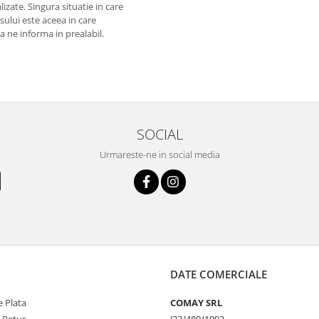
izate. Singura situatie in care
usului este aceea in care
 a ne informa in prealabil.
SOCIAL
Urmareste-ne in social media
DATE COMERCIALE
 Plata
COMAY SRL
e Retur
J32/489/1992