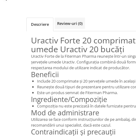
Review-uri
(0)
Descriere
Uractiv Forte 20 comprimat
umede Uractiv 20 bucăți
Uractiv Forte de la Fiterman Pharma reunește într-un sing
șervețele umede Uractiv. Configurația combină două forme
respectarea modului de utilizare indicat de producător.
Beneficii
Include 20 comprimate și 20 șervețele umede în același
Reunește două tipuri de prezentare pentru utilizare co
Este un produs semnat de Fiterman Pharma.
Ingrediente/Compoziție
Compoziția nu este precizată în datele furnizate pentru
Mod de administrare
Utilizarea se face conform instrucțiunilor de pe ambalaj, 
recomandării unui specialist, dacă este cazul.
Contraindicații și precauții