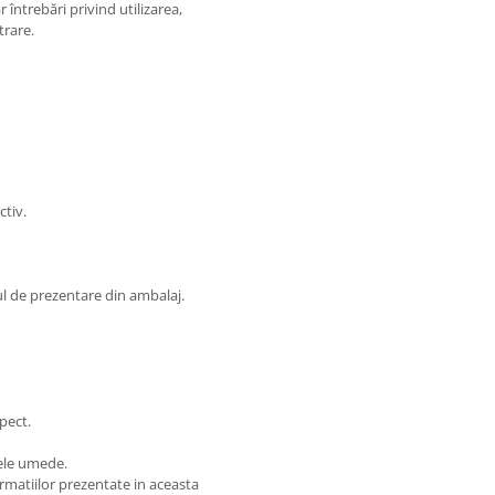
 întrebări privind utilizarea,
trare.
tiv.
ul de prezentare din ambalaj.
pect.
ele umede.
matiilor prezentate in aceasta