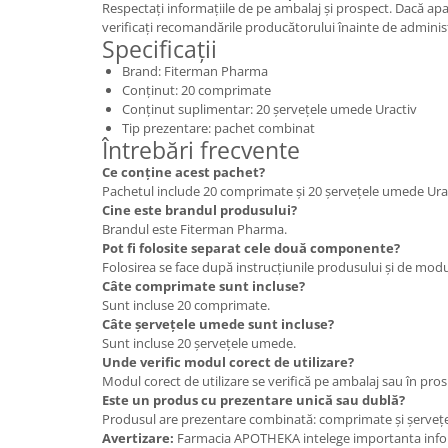
Respectați informațiile de pe ambalaj și prospect. Dacă apar
verificați recomandările producătorului înainte de adminis
Specificații
Brand: Fiterman Pharma
Conținut: 20 comprimate
Conținut suplimentar: 20 șervețele umede Uractiv
Tip prezentare: pachet combinat
Întrebări frecvente
Ce conține acest pachet?
Pachetul include 20 comprimate și 20 șervețele umede Urac
Cine este brandul produsului?
Brandul este Fiterman Pharma.
Pot fi folosite separat cele două componente?
Folosirea se face după instrucțiunile produsului și de mod
Câte comprimate sunt incluse?
Sunt incluse 20 comprimate.
Câte șervețele umede sunt incluse?
Sunt incluse 20 șervețele umede.
Unde verific modul corect de utilizare?
Modul corect de utilizare se verifică pe ambalaj sau în pros
Este un produs cu prezentare unică sau dublă?
Produsul are prezentare combinată: comprimate și șerveț
Avertizare:
Farmacia APOTHEKA intelege importanta infor