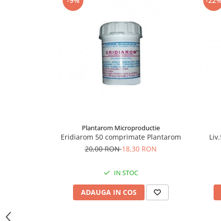
-9%
-22
Supliment Vitamina D3
Supliment Vitamina E
Supliment Zinc
Tincturi si Gemoderivate
Tuse gat si respiratie
Vitamine si minerale
Plantarom Microproductie
Eridiarom 50 comprimate Plantarom
Liv
20,00 RON
18,30 RON
IN STOC
ADAUGA IN COS