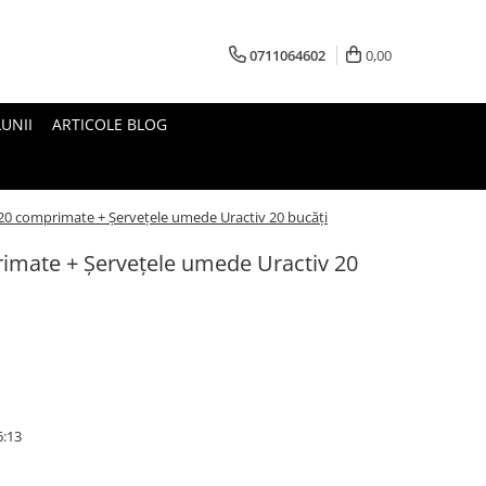
0711064602
0,00
UNII
ARTICOLE BLOG
 20 comprimate + Șervețele umede Uractiv 20 bucăți
rimate + Șervețele umede Uractiv 20
6:13