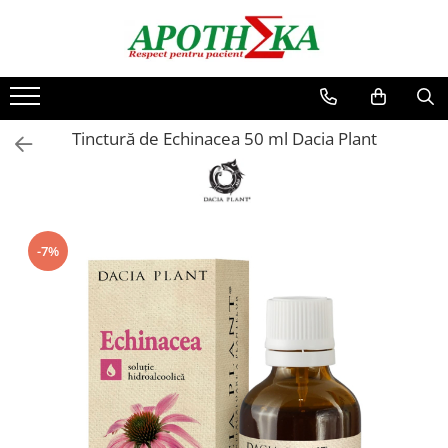
Vitamine si suplimente
Ingrijire personala
Mama si copilul
Dermato-cosmetice
Antioxidanti
Absorbante si tampoane
Hranire bebelusi
Ingrijire corp
Tinctură de Echinacea 50 ml Dacia Plant
Articulatii oase si muschi
Aromaterapie si uleiuri esentiale
Biberoane si tetine
Hidratare corp
Lapte praf
Maini si picioare
Detoxifiere
Creme si unguente
Suzete si accesorii
Piele uscata si atopica
Diabet si glicemie
Dischete servetele si betisoare
Ingrijire bebelusi
Ingrijire fata
Digestie si tranzit
Igiena corpului
Baie si igiena
Acnee si ten gras
-7%
Energie si vitalitate
Sapun si gel de dus
Jucarii si accesorii copii
Creme de Fata
Igiena intima
Ficat si bila
Curatare si demachiere
Scutece si servetele umede
Igiena orala
Imunitate
Hidratare
Apa de gura si ata dentara
Seruri si tratamente
Inima si circulatie
Pasta de dinti
Memorie si concentrare
Periute si accesorii
Menopauza si echilibru feminin
Ingrijire ochi