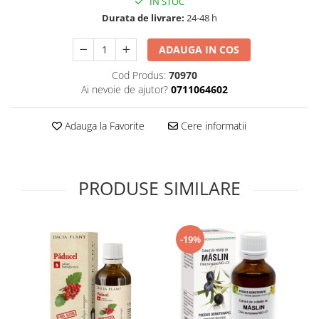
IN STOC
Supliment Vitamina D3
Durata de livrare:
24-48 h
Supliment Vitamina E
ADAUGA IN COS
Supliment Zinc
Cod Produs:
70970
Tincturi si Gemoderivate
Ai nevoie de ajutor?
0711064602
Tuse gat si respiratie
Vitamine si minerale
Adauga la Favorite
Cere informatii
PRODUSE SIMILARE
-19%