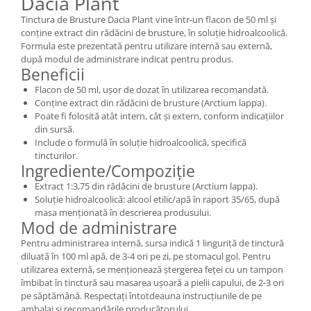
Dacia Plant
Tinctura de Brusture Dacia Plant vine într-un flacon de 50 ml și
conține extract din rădăcini de brusture, în soluție hidroalcoolică.
Formula este prezentată pentru utilizare internă sau externă,
după modul de administrare indicat pentru produs.
Beneficii
Flacon de 50 ml, ușor de dozat în utilizarea recomandată.
Conține extract din rădăcini de brusture (Arctium lappa).
Poate fi folosită atât intern, cât și extern, conform indicațiilor
din sursă.
Include o formulă în soluție hidroalcoolică, specifică
tincturilor.
Ingrediente/Compoziție
Extract 1:3,75 din rădăcini de brusture (Arctium lappa).
Soluție hidroalcoolică: alcool etilic/apă în raport 35/65, după
masa menționată în descrierea produsului.
Mod de administrare
Pentru administrarea internă, sursa indică 1 linguriță de tinctură
diluată în 100 ml apă, de 3-4 ori pe zi, pe stomacul gol. Pentru
utilizarea externă, se menționează ștergerea feței cu un tampon
îmbibat în tinctură sau masarea ușoară a pielii capului, de 2-3 ori
pe săptămână. Respectați întotdeauna instrucțiunile de pe
ambalaj și recomandările producătorului.