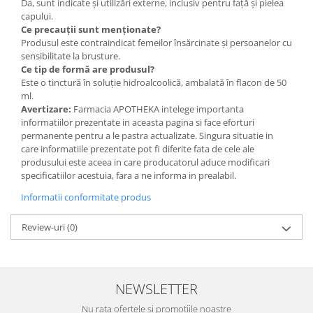
Da, sunt indicate și utilizări externe, inclusiv pentru față și pielea
capului.
Ce precauții sunt menționate?
Produsul este contraindicat femeilor însărcinate și persoanelor cu
sensibilitate la brusture.
Ce tip de formă are produsul?
Este o tinctură în soluție hidroalcoolică, ambalată în flacon de 50
ml.
Avertizare:
Farmacia APOTHEKA intelege importanta
informatiilor prezentate in aceasta pagina si face eforturi
permanente pentru a le pastra actualizate. Singura situatie in
care informatiile prezentate pot fi diferite fata de cele ale
produsului este aceea in care producatorul aduce modificari
specificatiilor acestuia, fara a ne informa in prealabil.
Informatii conformitate produs
Review-uri
(0)
NEWSLETTER
Nu rata ofertele si promotiile noastre