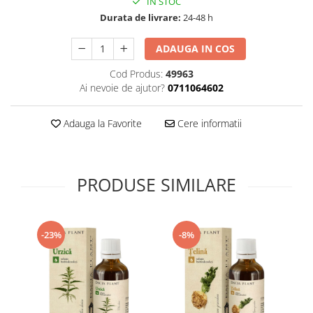
IN STOC
Supliment Vitamina D3
Durata de livrare:
24-48 h
Supliment Vitamina E
ADAUGA IN COS
Supliment Zinc
Cod Produs:
49963
Tincturi si Gemoderivate
Ai nevoie de ajutor?
0711064602
Tuse gat si respiratie
Vitamine si minerale
Adauga la Favorite
Cere informatii
PRODUSE SIMILARE
-23%
-8%