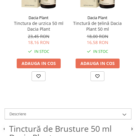
Dacia Plant
Dacia Plant
Tinctura de urzica 50 ml
Tinctură de țelină Dacia
Dacia Plant
Plant 50 ml
c
23,45 RON
18,00 RON
18,16 RON
16,58 RON
IN STOC
IN STOC
ADAUGA IN COS
ADAUGA IN COS
Descriere
Tinctură de Brusture 50 ml