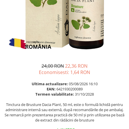
Multivitamine
Ingrijire par
Omega 3
Balsam masca si tratament
Par si unghii
Produse cu SPF Pentru Fata
Probiotice si prebiotice
Repelenti insecte
Prostata
Sanatate urinara
Sistemul respirator
Slabire si control greutate
24,00 RON
22,36 RON
Somn stres si anxietate
Economisesti:
1,64
RON
Supliment Calciu
Ultima actualizare:
05/08/2026 16:10
EAN:
6421930200089
Supliment Complexe
Termen valabilitate:
31/10/2028
Supliment Fier
Tinctura de Brusture Dacia Plant, 50 ml, este o formulă lichidă pentru
Supliment Magneziu
administrare internă sau externă, după recomandările de pe ambalaj.
Se remarcă prin prezentarea practică de 50 ml și prin utilizarea pe bază
Supliment Vitamina B
de extract din rădăcini de brusture
Supliment Vitamina C