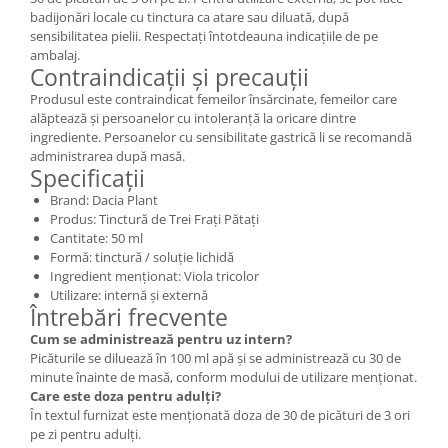
badijonări locale cu tinctura ca atare sau diluată, după
sensibilitatea pielii. Respectați întotdeauna indicațiile de pe
ambalaj.
Contraindicații și precauții
Produsul este contraindicat femeilor însărcinate, femeilor care
alăptează și persoanelor cu intoleranță la oricare dintre
ingrediente. Persoanelor cu sensibilitate gastrică li se recomandă
administrarea după masă.
Specificații
Brand: Dacia Plant
Produs: Tinctură de Trei Frați Pătați
Cantitate: 50 ml
Formă: tinctură / soluție lichidă
Ingredient menționat: Viola tricolor
Utilizare: internă și externă
Întrebări frecvente
Cum se administrează pentru uz intern?
Picăturile se diluează în 100 ml apă și se administrează cu 30 de
minute înainte de masă, conform modului de utilizare menționat.
Care este doza pentru adulți?
În textul furnizat este menționată doza de 30 de picături de 3 ori
pe zi pentru adulți.