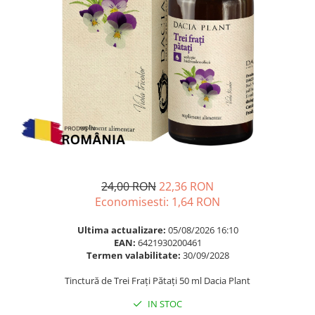
Multivitamine
Ingrijire par
Omega 3
Balsam masca si tratament
Par si unghii
Produse cu SPF Pentru Fata
Probiotice si prebiotice
Repelenti insecte
Prostata
Sanatate urinara
Sistemul respirator
Slabire si control greutate
Somn stres si anxietate
24,00 RON
22,36 RON
Supliment Calciu
Economisesti:
1,64
RON
Supliment Complexe
Ultima actualizare:
05/08/2026 16:10
Supliment Fier
EAN:
6421930200461
Termen valabilitate:
30/09/2028
Supliment Magneziu
Tinctură de Trei Frați Pătați 50 ml Dacia Plant
Supliment Vitamina B
IN STOC
Supliment Vitamina C