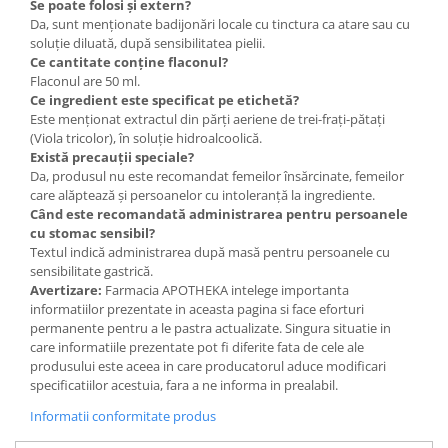
Se poate folosi și extern?
Da, sunt menționate badijonări locale cu tinctura ca atare sau cu
soluție diluată, după sensibilitatea pielii.
Ce cantitate conține flaconul?
Flaconul are 50 ml.
Ce ingredient este specificat pe etichetă?
Este menționat extractul din părți aeriene de trei-frați-pătați
(Viola tricolor), în soluție hidroalcoolică.
Există precauții speciale?
Da, produsul nu este recomandat femeilor însărcinate, femeilor
care alăptează și persoanelor cu intoleranță la ingrediente.
Când este recomandată administrarea pentru persoanele
cu stomac sensibil?
Textul indică administrarea după masă pentru persoanele cu
sensibilitate gastrică.
Avertizare:
Farmacia APOTHEKA intelege importanta
informatiilor prezentate in aceasta pagina si face eforturi
permanente pentru a le pastra actualizate. Singura situatie in
care informatiile prezentate pot fi diferite fata de cele ale
produsului este aceea in care producatorul aduce modificari
specificatiilor acestuia, fara a ne informa in prealabil.
Informatii conformitate produs