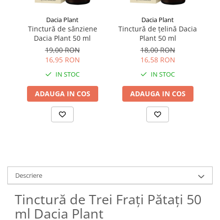
Dacia Plant
Dacia Plant
Tinctură de sânziene
Tinctură de țelină Dacia
Dacia Plant 50 ml
Plant 50 ml
c
19,00 RON
18,00 RON
16,95 RON
16,58 RON
IN STOC
IN STOC
ADAUGA IN COS
ADAUGA IN COS
Descriere
Tinctură de Trei Frați Pătați 50
ml Dacia Plant