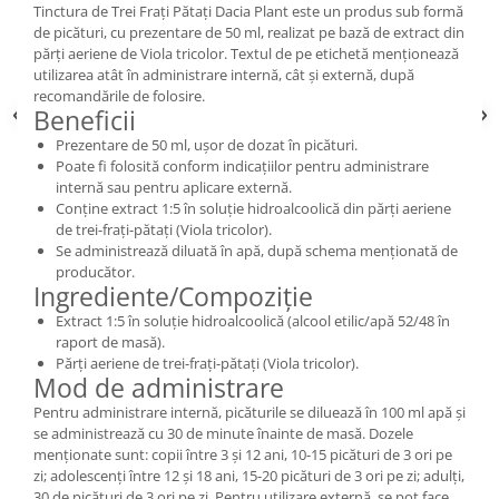
Tinctura de Trei Frați Pătați Dacia Plant este un produs sub formă
de picături, cu prezentare de 50 ml, realizat pe bază de extract din
părți aeriene de Viola tricolor. Textul de pe etichetă menționează
utilizarea atât în administrare internă, cât și externă, după
recomandările de folosire.
Beneficii
Prezentare de 50 ml, ușor de dozat în picături.
Poate fi folosită conform indicațiilor pentru administrare
internă sau pentru aplicare externă.
Conține extract 1:5 în soluție hidroalcoolică din părți aeriene
de trei-frați-pătați (Viola tricolor).
Se administrează diluată în apă, după schema menționată de
producător.
Ingrediente/Compoziție
Extract 1:5 în soluție hidroalcoolică (alcool etilic/apă 52/48 în
raport de masă).
Părți aeriene de trei-frați-pătați (Viola tricolor).
Mod de administrare
Pentru administrare internă, picăturile se diluează în 100 ml apă și
se administrează cu 30 de minute înainte de masă. Dozele
menționate sunt: copii între 3 și 12 ani, 10-15 picături de 3 ori pe
zi; adolescenți între 12 și 18 ani, 15-20 picături de 3 ori pe zi; adulți,
30 de picături de 3 ori pe zi. Pentru utilizare externă, se pot face