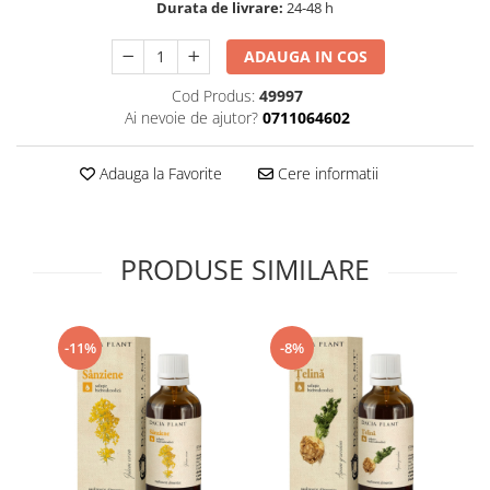
Durata de livrare:
24-48 h
Supliment Vitamina D3
Supliment Vitamina E
ADAUGA IN COS
Supliment Zinc
Cod Produs:
49997
Ai nevoie de ajutor?
0711064602
Tincturi si Gemoderivate
Tuse gat si respiratie
Adauga la Favorite
Cere informatii
Vitamine si minerale
PRODUSE SIMILARE
-11%
-8%