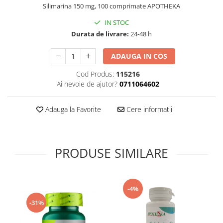
Silimarina 150 mg, 100 comprimate APOTHEKA
Supliment Vitamina D3
IN STOC
Supliment Vitamina E
Durata de livrare:
24-48 h
Supliment Zinc
Tincturi si Gemoderivate
ADAUGA IN COS
Tuse gat si respiratie
Cod Produs:
115216
Ai nevoie de ajutor?
0711064602
Vitamine si minerale
Adauga la Favorite
Cere informatii
PRODUSE SIMILARE
-4%
-31%