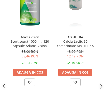
Adams Vision
APOTHEKA
Scorțișoară 1000 mg 120
Te
Calciu Lactic 60
capsule Adams Vision
comprimate APOTHEKA
85,00 RON
13,00 RON
58,46 RON
12,42 RON
IN STOC
IN STOC
ADAUGA IN COS
ADAUGA IN COS