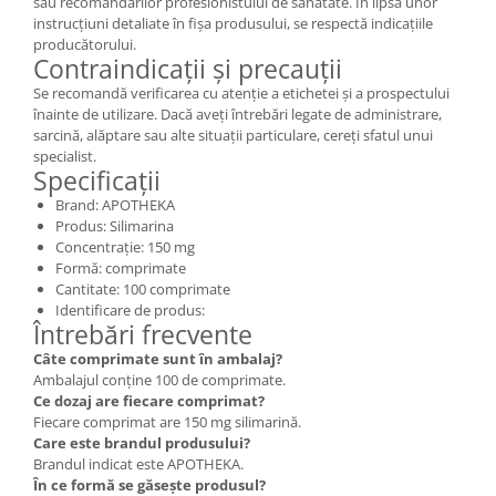
sau recomandărilor profesionistului de sănătate. În lipsa unor
instrucțiuni detaliate în fișa produsului, se respectă indicațiile
producătorului.
Contraindicații și precauții
Se recomandă verificarea cu atenție a etichetei și a prospectului
înainte de utilizare. Dacă aveți întrebări legate de administrare,
sarcină, alăptare sau alte situații particulare, cereți sfatul unui
specialist.
Specificații
Brand: APOTHEKA
Produs: Silimarina
Concentrație: 150 mg
Formă: comprimate
Cantitate: 100 comprimate
Identificare de produs:
Întrebări frecvente
Câte comprimate sunt în ambalaj?
Ambalajul conține 100 de comprimate.
Ce dozaj are fiecare comprimat?
Fiecare comprimat are 150 mg silimarină.
Care este brandul produsului?
Brandul indicat este APOTHEKA.
În ce formă se găsește produsul?