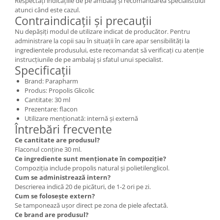
Respectați indicațiile de pe ambalaj și recomandarea specialistului
atunci când este cazul.
Contraindicații și precauții
Nu depășiți modul de utilizare indicat de producător. Pentru
administrare la copii sau în situații în care apar sensibilități la
ingredientele produsului, este recomandat să verificați cu atenție
instrucțiunile de pe ambalaj și sfatul unui specialist.
Specificații
Brand: Parapharm
Produs: Propolis Glicolic
Cantitate: 30 ml
Prezentare: flacon
Utilizare menționată: internă și externă
Întrebări frecvente
Ce cantitate are produsul?
Flaconul conține 30 ml.
Ce ingrediente sunt menționate în compoziție?
Compoziția include propolis natural și polietilenglicol.
Cum se administrează intern?
Descrierea indică 20 de picături, de 1-2 ori pe zi.
Cum se folosește extern?
Se tamponează ușor direct pe zona de piele afectată.
Ce brand are produsul?