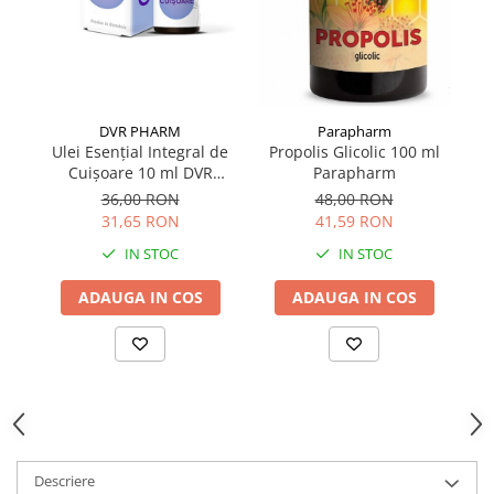
DVR PHARM
Parapharm
Ulei Esențial Integral de
M
Propolis Glicolic 100 ml
Cuișoare 10 ml DVR
Parapharm
PHARM
36,00 RON
48,00 RON
31,65 RON
41,59 RON
IN STOC
IN STOC
ADAUGA IN COS
ADAUGA IN COS
Descriere