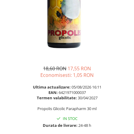
Multivitamine
Ingrijire par
Omega 3
Balsam masca si tratament
Par si unghii
Produse cu SPF Pentru Fata
Probiotice si prebiotice
Repelenti insecte
Prostata
Sanatate urinara
Sistemul respirator
Slabire si control greutate
18,60 RON
17,55 RON
Somn stres si anxietate
Economisesti:
1,05
RON
Supliment Calciu
Ultima actualizare:
05/08/2026 16:11
EAN:
6421971000037
Supliment Complexe
Termen valabilitate:
30/04/2027
Supliment Fier
Propolis Glicolic Parapharm 30 ml
Supliment Magneziu
IN STOC
Supliment Vitamina B
Durata de livrare:
24-48 h
Supliment Vitamina C