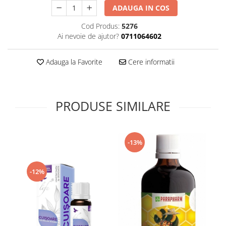
ADAUGA IN COS
Supliment Vitamina D3
Supliment Vitamina E
Cod Produs:
5276
Ai nevoie de ajutor?
0711064602
Supliment Zinc
Tincturi si Gemoderivate
Adauga la Favorite
Cere informatii
Tuse gat si respiratie
Vitamine si minerale
PRODUSE SIMILARE
-13%
-12%