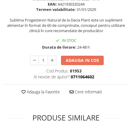
EAN:
6421930320244
Supliment Vitamina D3
Termen valabilitate:
31/01/2029
Supliment Vitamina E
Sublima Progesteron Natural de la Dacia Plant este un supliment
Supliment Zinc
alimentar în format de 60 de comprimate, conceput pentru utilizare
zilnică în cure recomandate de producător
Tincturi si Gemoderivate
IN STOC
Tuse gat si respiratie
Durata de livrare:
24-48 h
Vitamine si minerale
ADAUGA IN COS
Cod Produs:
81953
Ai nevoie de ajutor?
0711064602
Adauga la Favorite
Cere informatii
PRODUSE SIMILARE