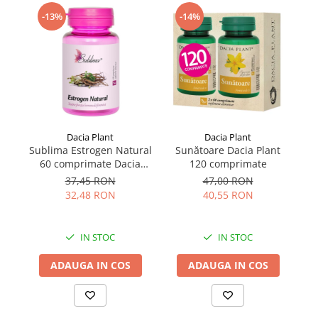
-13%
-14%
Dacia Plant
Dacia Plant
Sublima Estrogen Natural
Sunătoare Dacia Plant
D
60 comprimate Dacia
120 comprimate
30
Plant
37,45 RON
47,00 RON
32,48 RON
40,55 RON
IN STOC
IN STOC
ADAUGA IN COS
ADAUGA IN COS