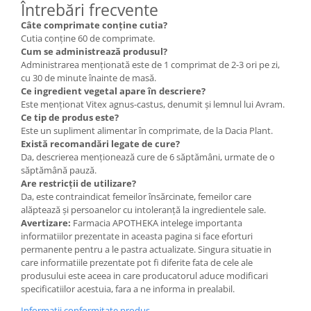
Întrebări frecvente
Câte comprimate conține cutia?
Cutia conține 60 de comprimate.
Cum se administrează produsul?
Administrarea menționată este de 1 comprimat de 2-3 ori pe zi,
cu 30 de minute înainte de masă.
Ce ingredient vegetal apare în descriere?
Este menționat Vitex agnus-castus, denumit și lemnul lui Avram.
Ce tip de produs este?
Este un supliment alimentar în comprimate, de la Dacia Plant.
Există recomandări legate de cure?
Da, descrierea menționează cure de 6 săptămâni, urmate de o
săptămână pauză.
Are restricții de utilizare?
Da, este contraindicat femeilor însărcinate, femeilor care
alăptează și persoanelor cu intoleranță la ingredientele sale.
Avertizare:
Farmacia APOTHEKA intelege importanta
informatiilor prezentate in aceasta pagina si face eforturi
permanente pentru a le pastra actualizate. Singura situatie in
care informatiile prezentate pot fi diferite fata de cele ale
produsului este aceea in care producatorul aduce modificari
specificatiilor acestuia, fara a ne informa in prealabil.
Informatii conformitate produs