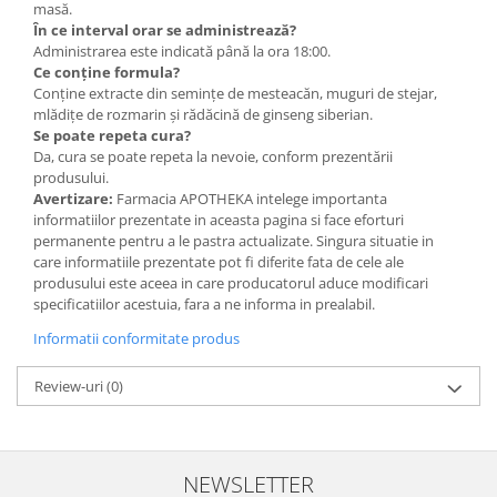
masă.
În ce interval orar se administrează?
Administrarea este indicată până la ora 18:00.
Ce conține formula?
Conține extracte din semințe de mesteacăn, muguri de stejar,
mlădițe de rozmarin și rădăcină de ginseng siberian.
Se poate repeta cura?
Da, cura se poate repeta la nevoie, conform prezentării
produsului.
Avertizare:
Farmacia APOTHEKA intelege importanta
informatiilor prezentate in aceasta pagina si face eforturi
permanente pentru a le pastra actualizate. Singura situatie in
care informatiile prezentate pot fi diferite fata de cele ale
produsului este aceea in care producatorul aduce modificari
specificatiilor acestuia, fara a ne informa in prealabil.
Informatii conformitate produs
Review-uri
(0)
NEWSLETTER