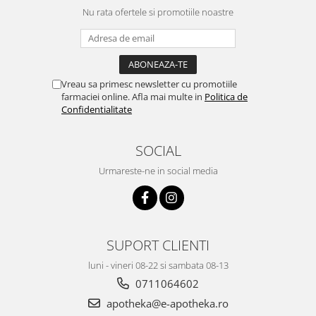
Nu rata ofertele si promotiile noastre
Vreau sa primesc newsletter cu promotiile
farmaciei online. Afla mai multe in
Politica de
Confidentialitate
SOCIAL
Urmareste-ne in social media
SUPORT CLIENTI
luni - vineri 08-22 si sambata 08-13
0711064602
apotheka@e-apotheka.ro