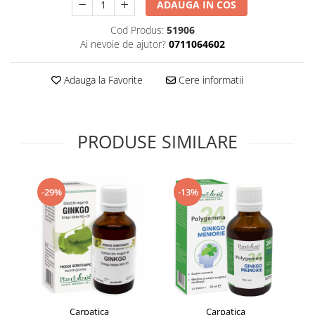
ADAUGA IN COS
Supliment Vitamina D3
Cod Produs:
51906
Supliment Vitamina E
Ai nevoie de ajutor?
0711064602
Supliment Zinc
Tincturi si Gemoderivate
Adauga la Favorite
Cere informatii
Tuse gat si respiratie
Vitamine si minerale
PRODUSE SIMILARE
-29%
-13%
Carpatica
Carpatica