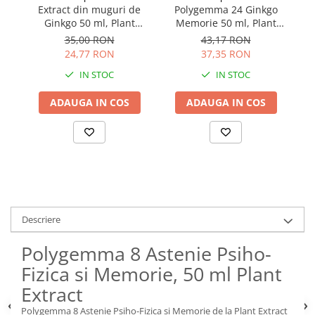
Extract din muguri de
Polygemma 24 Ginkgo
Ginkgo 50 ml, Plant
Memorie 50 ml, Plant
Ad
Extract
Extract
35,00 RON
43,17 RON
24,77 RON
37,35 RON
IN STOC
IN STOC
ADAUGA IN COS
ADAUGA IN COS
Descriere
Polygemma 8 Astenie Psiho-
Fizica si Memorie, 50 ml Plant
Extract
Polygemma 8 Astenie Psiho-Fizica si Memorie de la Plant Extract