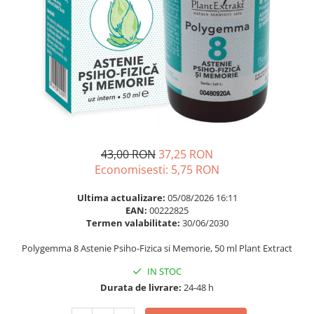
Multivitamine
Ingrijire par
Omega 3
Balsam masca si tratament
Par si unghii
Produse cu SPF Pentru Fata
Probiotice si prebiotice
Repelenti insecte
Prostata
Sanatate urinara
Sistemul respirator
Slabire si control greutate
43,00 RON
37,25 RON
Economisesti:
5,75
RON
Somn stres si anxietate
Supliment Calciu
Ultima actualizare:
05/08/2026 16:11
EAN:
00222825
Supliment Complexe
Termen valabilitate:
30/06/2030
Supliment Fier
Polygemma 8 Astenie Psiho-Fizica si Memorie, 50 ml Plant Extract
Supliment Magneziu
IN STOC
Supliment Vitamina B
Durata de livrare:
24-48 h
Supliment Vitamina C