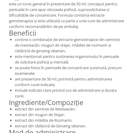
este un tonic general în prezentare de 50 ml, conceput pentru
perioade în care apar oboseala psihică, suprasolicitarea și
dificultățile de concentrare. Formula combină extracte
gemoterapice și este utilizată ca parte a unei cure de administrare
conform recomandărilor de pe ambalaj.
Beneficii
conține o combinație de extracte gemoterapice din semințe
de mesteacăn, muguri de stejar, mlădițe de rozmarin și
rădăcină de ginseng siberian;
este menționat pentru susținerea organismului în perioade
de solicitare psihică și mentală;
se poate folosi în perioade de concentrare susținută, precum
examenele;
are prezentare de 50 ml, potrivită pentru administrarea
conform curei indicate;
include indicații clare privind ora de administrare și durata
curei.
Ingrediente/Compoziție
extract din semințe de Mesteacăn;
extract din muguri de Stejar;
extract din mlădițe de Rozmarin;
extract din rădăcină de Ginseng siberian.
Mod de administrare