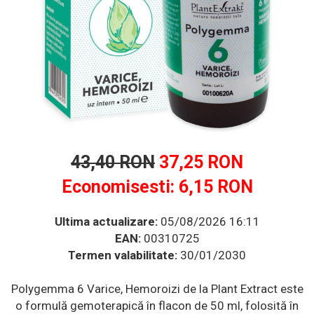
Multivitamine
Ingrijire par
Omega 3
Balsam masca si tratament
Produse cu SPF Pentru Fata
Par si unghii
Repelenti insecte
Probiotice si prebiotice
Prostata
Sanatate urinara
Sistemul respirator
Slabire si control greutate
43,40 RON
37,25 RON
Somn stres si anxietate
Economisesti:
6,15
RON
Supliment Calciu
Supliment Complexe
Ultima actualizare:
05/08/2026 16:11
EAN:
00310725
Supliment Fier
Termen valabilitate:
30/01/2030
Supliment Magneziu
Supliment Vitamina B
Polygemma 6 Varice, Hemoroizi de la Plant Extract este
o formulă gemoterapică în flacon de 50 ml, folosită în
Supliment Vitamina C