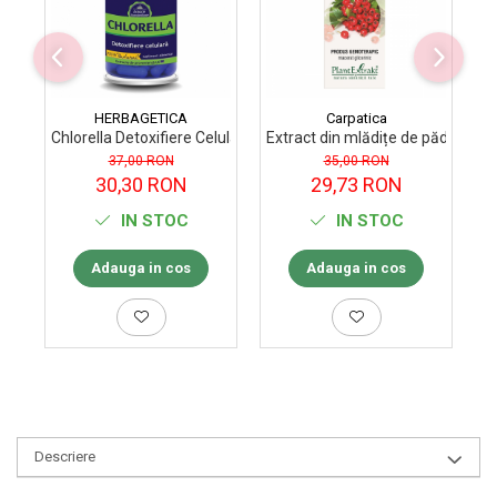
HERBAGETICA
Carpatica
Chlorella Detoxifiere Celulara Herbagetica 60 capsule
Extract din mlădițe de păducel 50
Ex
37,00 RON
35,00 RON
30,30 RON
29,73 RON
IN STOC
IN STOC
Adauga in cos
Adauga in cos
Descriere