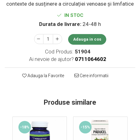
contexte de susținere a circulației venoase și limfatice
Supliment Vitamina D3
IN STOC
Supliment Vitamina E
Durata de livrare:
24-48 h
Supliment Zinc
Tincturi si Gemoderivate
Adauga in cos
Tuse gat si respiratie
Cod Produs:
51904
Vitamine si minerale
Ai nevoie de ajutor?
0711064602
Adauga la Favorite
Cere informatii
Produse similare
-18%
-15%