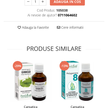
ADAUGA IN COS
Supliment Vitamina D3
Cod Produs:
105038
Supliment Vitamina E
Ai nevoie de ajutor?
0711064602
Supliment Zinc
Tincturi si Gemoderivate
Adauga la Favorite
Cere informatii
Tuse gat si respiratie
Vitamine si minerale
PRODUSE SIMILARE
-29%
-13%
Carpatica
Carpatica