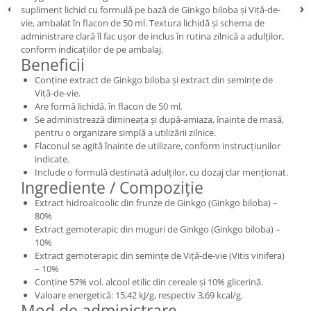
supliment lichid cu formulă pe bază de Ginkgo biloba și Viță-de-
vie, ambalat în flacon de 50 ml. Textura lichidă și schema de
administrare clară îl fac ușor de inclus în rutina zilnică a adulților,
conform indicațiilor de pe ambalaj.
Beneficii
Conține extract de Ginkgo biloba și extract din semințe de
Viță-de-vie.
Are formă lichidă, în flacon de 50 ml.
Se administrează dimineața și după-amiaza, înainte de masă,
pentru o organizare simplă a utilizării zilnice.
Flaconul se agită înainte de utilizare, conform instrucțiunilor
indicate.
Include o formulă destinată adulților, cu dozaj clar menționat.
Ingrediente / Compoziție
Extract hidroalcoolic din frunze de Ginkgo (Ginkgo biloba) –
80%
Extract gemoterapic din muguri de Ginkgo (Ginkgo biloba) –
10%
Extract gemoterapic din semințe de Viță-de-vie (Vitis vinifera)
– 10%
Conține 57% vol. alcool etilic din cereale și 10% glicerină.
Valoare energetică: 15,42 kJ/g, respectiv 3,69 kcal/g.
Mod de administrare