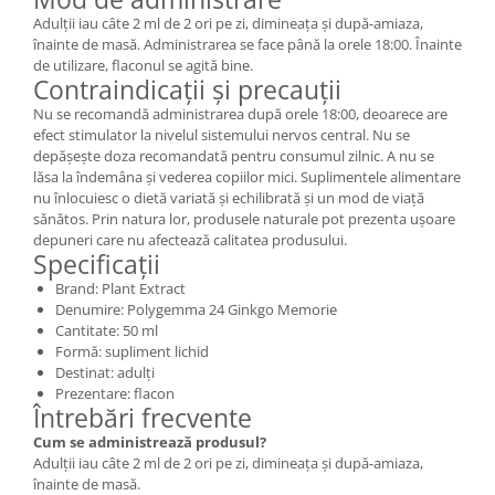
Adulții iau câte 2 ml de 2 ori pe zi, dimineața și după-amiaza,
înainte de masă. Administrarea se face până la orele 18:00. Înainte
de utilizare, flaconul se agită bine.
Contraindicații și precauții
Nu se recomandă administrarea după orele 18:00, deoarece are
efect stimulator la nivelul sistemului nervos central. Nu se
depășește doza recomandată pentru consumul zilnic. A nu se
lăsa la îndemâna și vederea copiilor mici. Suplimentele alimentare
nu înlocuiesc o dietă variată și echilibrată și un mod de viață
sănătos. Prin natura lor, produsele naturale pot prezenta ușoare
depuneri care nu afectează calitatea produsului.
Specificații
Brand: Plant Extract
Denumire: Polygemma 24 Ginkgo Memorie
Cantitate: 50 ml
Formă: supliment lichid
Destinat: adulți
Prezentare: flacon
Întrebări frecvente
Cum se administrează produsul?
Adulții iau câte 2 ml de 2 ori pe zi, dimineața și după-amiaza,
înainte de masă.