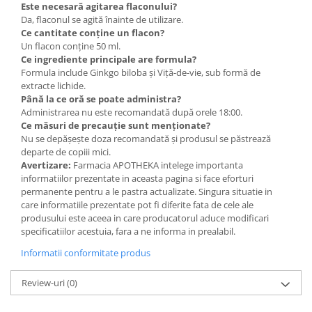
Este necesară agitarea flaconului?
Da, flaconul se agită înainte de utilizare.
Ce cantitate conține un flacon?
Un flacon conține 50 ml.
Ce ingrediente principale are formula?
Formula include Ginkgo biloba și Viță-de-vie, sub formă de
extracte lichide.
Până la ce oră se poate administra?
Administrarea nu este recomandată după orele 18:00.
Ce măsuri de precauție sunt menționate?
Nu se depășește doza recomandată și produsul se păstrează
departe de copiii mici.
Avertizare:
Farmacia APOTHEKA intelege importanta
informatiilor prezentate in aceasta pagina si face eforturi
permanente pentru a le pastra actualizate. Singura situatie in
care informatiile prezentate pot fi diferite fata de cele ale
produsului este aceea in care producatorul aduce modificari
specificatiilor acestuia, fara a ne informa in prealabil.
Informatii conformitate produs
Review-uri
(0)