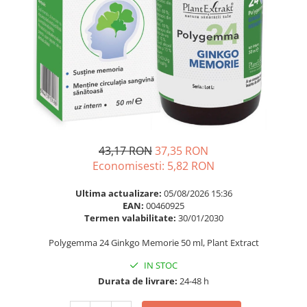
Multivitamine
Ingrijire par
Omega 3
Balsam masca si tratament
Par si unghii
Produse cu SPF Pentru Fata
Probiotice si prebiotice
Repelenti insecte
Prostata
Sanatate urinara
Sistemul respirator
Slabire si control greutate
43,17 RON
37,35 RON
Economisesti:
5,82
RON
Somn stres si anxietate
Supliment Calciu
Ultima actualizare:
05/08/2026 15:36
EAN:
00460925
Supliment Complexe
Termen valabilitate:
30/01/2030
Supliment Fier
Polygemma 24 Ginkgo Memorie 50 ml, Plant Extract
Supliment Magneziu
IN STOC
Supliment Vitamina B
Durata de livrare:
24-48 h
Supliment Vitamina C