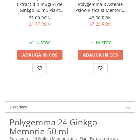
Extract din muguri de
Polygemma 8 Astenie
L
Ginkgo 50 ml, Plant
Psiho-Fizica si Memorie,
Extract
50 ml Plant Extract
35,00 RON
43,00 RON
24,77 RON
37,25 RON
IN STOC
IN STOC
ADAUGA IN COS
ADAUGA IN COS
Descriere
Polygemma 24 Ginkgo
Memorie 50 ml
Polygemma 24 Ginkgo Memorie de la Plant Extract este un