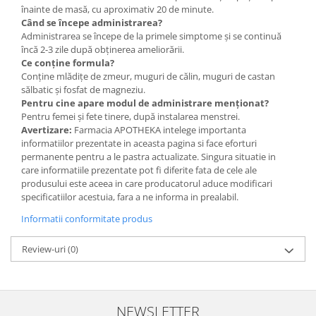
înainte de masă, cu aproximativ 20 de minute.
Când se începe administrarea?
Administrarea se începe de la primele simptome și se continuă
încă 2-3 zile după obținerea ameliorării.
Ce conține formula?
Conține mlădițe de zmeur, muguri de călin, muguri de castan
sălbatic și fosfat de magneziu.
Pentru cine apare modul de administrare menționat?
Pentru femei și fete tinere, după instalarea menstrei.
Avertizare:
Farmacia APOTHEKA intelege importanta
informatiilor prezentate in aceasta pagina si face eforturi
permanente pentru a le pastra actualizate. Singura situatie in
care informatiile prezentate pot fi diferite fata de cele ale
produsului este aceea in care producatorul aduce modificari
specificatiilor acestuia, fara a ne informa in prealabil.
Informatii conformitate produs
Review-uri
(0)
NEWSLETTER