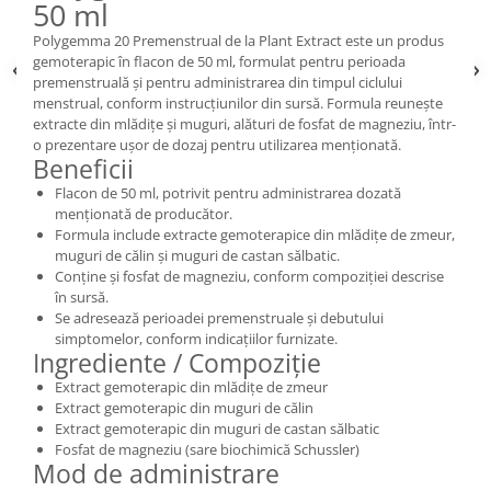
50 ml
Polygemma 20 Premenstrual de la Plant Extract este un produs
gemoterapic în flacon de 50 ml, formulat pentru perioada
premenstruală și pentru administrarea din timpul ciclului
menstrual, conform instrucțiunilor din sursă. Formula reunește
extracte din mlădițe și muguri, alături de fosfat de magneziu, într-
o prezentare ușor de dozaj pentru utilizarea menționată.
Beneficii
Flacon de 50 ml, potrivit pentru administrarea dozată
menționată de producător.
Formula include extracte gemoterapice din mlădițe de zmeur,
muguri de călin și muguri de castan sălbatic.
Conține și fosfat de magneziu, conform compoziției descrise
în sursă.
Se adresează perioadei premenstruale și debutului
simptomelor, conform indicațiilor furnizate.
Ingrediente / Compoziție
Extract gemoterapic din mlădițe de zmeur
Extract gemoterapic din muguri de călin
Extract gemoterapic din muguri de castan sălbatic
Fosfat de magneziu (sare biochimică Schussler)
Mod de administrare