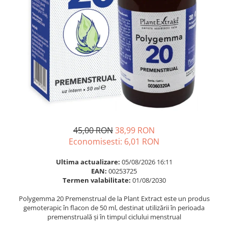
Multivitamine
Ingrijire par
Omega 3
Balsam masca si tratament
Par si unghii
Produse cu SPF Pentru Fata
Probiotice si prebiotice
Repelenti insecte
Prostata
Sanatate urinara
Sistemul respirator
Slabire si control greutate
Somn stres si anxietate
45,00 RON
38,99 RON
Economisesti:
6,01
RON
Supliment Calciu
Supliment Complexe
Ultima actualizare:
05/08/2026 16:11
EAN:
00253725
Supliment Fier
Termen valabilitate:
01/08/2030
Supliment Magneziu
Polygemma 20 Premenstrual de la Plant Extract este un produs
Supliment Vitamina B
gemoterapic în flacon de 50 ml, destinat utilizării în perioada
premenstruală și în timpul ciclului menstrual
Supliment Vitamina C