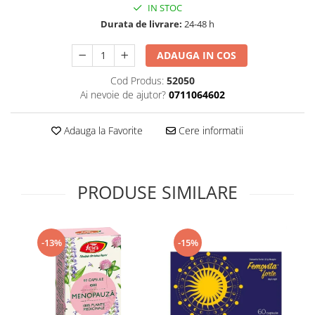
IN STOC
Supliment Vitamina D3
Durata de livrare:
24-48 h
Supliment Vitamina E
ADAUGA IN COS
Supliment Zinc
Tincturi si Gemoderivate
Cod Produs:
52050
Ai nevoie de ajutor?
0711064602
Tuse gat si respiratie
Vitamine si minerale
Adauga la Favorite
Cere informatii
PRODUSE SIMILARE
-13%
-15%