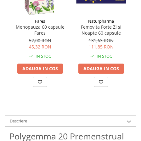
Fares
Naturpharma
Menopauza 60 capsule
Femovita Forte Zi și
Fares
Noapte 60 capsule
St
52,00 RON
131,63 RON
45,32 RON
111,85 RON
IN STOC
IN STOC
ADAUGA IN COS
ADAUGA IN COS
Descriere
Polygemma 20 Premenstrual