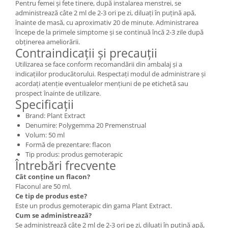
Pentru femei și fete tinere, după instalarea menstrei, se
administrează câte 2 ml de 2-3 ori pe zi, diluați în puțină apă,
înainte de masă, cu aproximativ 20 de minute. Administrarea
începe de la primele simptome și se continuă încă 2-3 zile după
obținerea ameliorării.
Contraindicații și precauții
Utilizarea se face conform recomandării din ambalaj și a
indicațiilor producătorului. Respectați modul de administrare și
acordați atenție eventualelor mențiuni de pe etichetă sau
prospect înainte de utilizare.
Specificații
Brand: Plant Extract
Denumire: Polygemma 20 Premenstrual
Volum: 50 ml
Formă de prezentare: flacon
Tip produs: produs gemoterapic
Întrebări frecvente
Cât conține un flacon?
Flaconul are 50 ml.
Ce tip de produs este?
Este un produs gemoterapic din gama Plant Extract.
Cum se administrează?
Se administrează câte 2 ml de 2-3 ori pe zi, diluați în puțină apă,