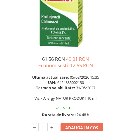
Multivitamine
Ingrijire par
Omega 3
Balsam masca si tratament
Par si unghii
Produse cu SPF Pentru Fata
Probiotice si prebiotice
Repelenti insecte
Prostata
Sanatate urinara
Sistemul respirator
61,56 RON
49,01 RON
Slabire si control greutate
Economisesti:
12,55
RON
Somn stres si anxietate
Ultima actualizare:
05/08/2026 15:35
Supliment Calciu
EAN:
6424835002130
Termen valabilitate:
31/05/2027
Supliment Complexe
Vizik Allergy NATUR PRODUKT 10 ml
Supliment Fier
IN STOC
Supliment Magneziu
Durata de livrare:
24-48 h
Supliment Vitamina B
Supliment Vitamina C
ADAUGA IN COS