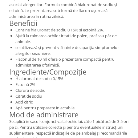
asociat alergenilor. Formula combină hialuronat de sodiu și
ectoină, iar prezentarea sub formă de flacon ușurează
administrarea în rutina zilnică.
Beneficii
Conține hialuronat de sodiu 0,15% și ectoină 2%.
Ajută la calmarea ochilor iritați de polen, praf sau păr de
animale.
se utilizează și preventiv, înainte de apariția simptomelor
alergiilor sezoniere.
Flaconul de 10 ml oferă o prezentare compactă pentru
administrarea oftalmică.
Ingrediente/Compoziție
Hialuronat de sodiu 0,15%
Ectoină 2%
Clorură de sodiu
Citrat de sodiu
Acid citric
Apă pentru preparate injectabile
Mod de administrare
Se aplică în sacul conjunctival al ochiului, câte 1 picătură de 3-5 ori
pe zi. Pentru utilizare corectă și pentru eventualele instrucțiuni
suplimentare, respectă indicațiile de pe ambalaj și recomandările