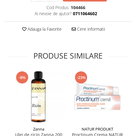
Supliment Vitamina D3
Cod Produs:
104466
Ai nevoie de ajutor?
0711064602
Supliment Vitamina E
Supliment Zinc
Adauga la Favorite
Cere informatii
Tincturi si Gemoderivate
Tuse gat si respiratie
Vitamine si minerale
PRODUSE SIMILARE
-8%
-23%
Zanna
NATUR PRODUKT
Ulei de ricin Zanna 200
Proctinum Crema NATUR
E