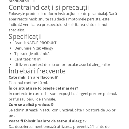
producătorului.
Contraindicații și precauții
Folosește produsul conform instrucțiunilor de pe ambalaj. Dacă
apar reacții neobișnuite sau dacă simptomele persistă, este
indicată verificarea prospectului și solicitarea sfatului unui
specialist.
Specificații
Brand: NATUR PRODUKT
Denumire: Vizik Allergy
Tip: soluție oftalmică
Cantitate: 10 ml
Utilizare: context de disconfort ocular asociat alergenilor
Întrebări frecvente
Câte mililitri are flaconul?
Flaconul conține 10 ml.
În ce situații se folosește cel mai des?
În contexte în care ochii sunt expuși la alergeni precum polenul,
praful sau părul de animale.
Cum se aplică produsul?
Se administrează în sacul conjunctival, câte 1 picătură de 3-5 ori
pe zi.
Poate fi folosit înainte de sezonul alergic?
Da, descrierea menționează utilizarea preventivă înainte de