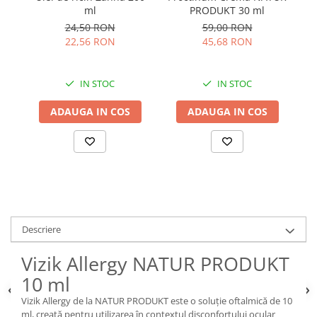
ml
PRODUKT 30 ml
ie
24,50 RON
59,00 RON
22,56 RON
45,68 RON
IN STOC
IN STOC
ADAUGA IN COS
ADAUGA IN COS
Descriere
Vizik Allergy NATUR PRODUKT
10 ml
Vizik Allergy de la NATUR PRODUKT este o soluție oftalmică de 10
ml, creată pentru utilizarea în contextul disconfortului ocular