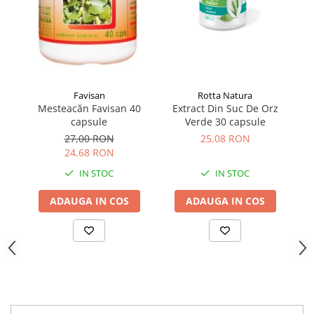
Favisan
Rotta Natura
Mesteacăn Favisan 40
Extract Din Suc De Orz
C
capsule
Verde 30 capsule
27,00 RON
25,08 RON
24,68 RON
IN STOC
IN STOC
ADAUGA IN COS
ADAUGA IN COS