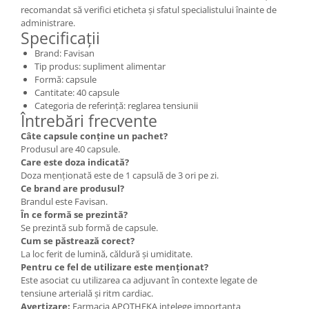
recomandat să verifici eticheta și sfatul specialistului înainte de
administrare.
Specificații
Brand: Favisan
Tip produs: supliment alimentar
Formă: capsule
Cantitate: 40 capsule
Categoria de referință: reglarea tensiunii
Întrebări frecvente
Câte capsule conține un pachet?
Produsul are 40 capsule.
Care este doza indicată?
Doza menționată este de 1 capsulă de 3 ori pe zi.
Ce brand are produsul?
Brandul este Favisan.
În ce formă se prezintă?
Se prezintă sub formă de capsule.
Cum se păstrează corect?
La loc ferit de lumină, căldură și umiditate.
Pentru ce fel de utilizare este menționat?
Este asociat cu utilizarea ca adjuvant în contexte legate de
tensiune arterială și ritm cardiac.
Avertizare:
Farmacia APOTHEKA intelege importanta