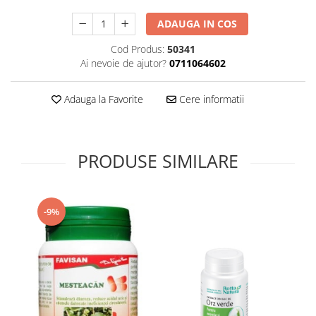
Supliment Vitamina D3
ADAUGA IN COS
Supliment Vitamina E
Cod Produs:
50341
Supliment Zinc
Ai nevoie de ajutor?
0711064602
Tincturi si Gemoderivate
Adauga la Favorite
Cere informatii
Tuse gat si respiratie
Vitamine si minerale
PRODUSE SIMILARE
-9%