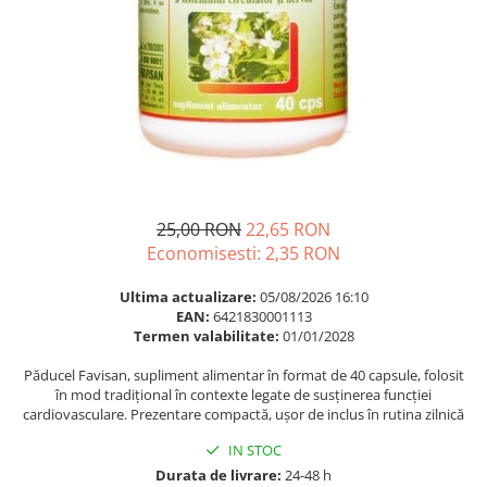
Multivitamine
Ingrijire par
Omega 3
Balsam masca si tratament
Par si unghii
Produse cu SPF Pentru Fata
Probiotice si prebiotice
Repelenti insecte
Prostata
Sanatate urinara
Sistemul respirator
25,00 RON
22,65 RON
Slabire si control greutate
Economisesti:
2,35
RON
Somn stres si anxietate
Ultima actualizare:
05/08/2026 16:10
Supliment Calciu
EAN:
6421830001113
Termen valabilitate:
01/01/2028
Supliment Complexe
Supliment Fier
Păducel Favisan, supliment alimentar în format de 40 capsule, folosit
în mod tradițional în contexte legate de susținerea funcției
Supliment Magneziu
cardiovasculare. Prezentare compactă, ușor de inclus în rutina zilnică
Supliment Vitamina B
IN STOC
Supliment Vitamina C
Durata de livrare:
24-48 h