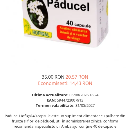
Multivitamine
Ingrijire par
Omega 3
Balsam masca si tratament
Par si unghii
Produse cu SPF Pentru Fata
Probiotice si prebiotice
Repelenti insecte
Prostata
Sanatate urinara
Sistemul respirator
Slabire si control greutate
Somn stres si anxietate
35,00 RON
20,57 RON
Supliment Calciu
Economisesti:
14,43
RON
Supliment Complexe
Ultima actualizare:
05/08/2026 16:24
Supliment Fier
EAN:
5944723007913
Termen valabilitate:
31/05/2027
Supliment Magneziu
Paducel Hofigal 40 capsule este un supliment alimentar cu pulbere din
Supliment Vitamina B
frunze și flori de păducel, util în administrarea zilnică, conform
Supliment Vitamina C
recomandării specialistului. Ambalajul conține 40 de capsule