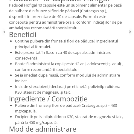
Paducel Hofigal 40 capsule este un supliment alimentar pe bază
de pulbere din frunze și flori de păducel (Crataegus sp.),
disponibil în prezentare de 40 de capsule. Formula este
concepută pentru administrare orală, conform indicațiilor de pe
ambalaj sau recomandării specialistului.
Beneficii
Conține pulbere din frunze și flori de păducel, ingredientul
principal al formulei.
Este prezentat în flacon cu 40 de capsule, administrare
consecventă.
Poate fi administrat la copii peste 12 ani, adolescenți și adulți,
conform recomandării specialistului.
Se ia imediat după masă, conform modului de administrare
indicat.
Include și excipienți declarați pe etichetă: polivinilpirolidona
K30, stearat de magneziu și talc.
Ingrediente / Compoziție
Pulbere din frunze și flori de păducel (Crataegus sp.) – 430
mg/capsulă.
Excipienti: polivinilpirolidona K30, stearat de magneziu și talc,
până la 450 mg/capsulă.
Mod de administrare