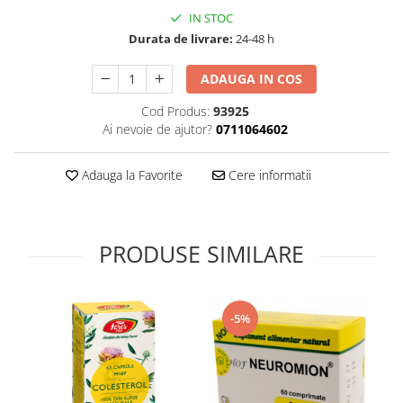
Supliment Vitamina D3
IN STOC
Durata de livrare:
24-48 h
Supliment Vitamina E
Supliment Zinc
ADAUGA IN COS
Tincturi si Gemoderivate
Cod Produs:
93925
Tuse gat si respiratie
Ai nevoie de ajutor?
0711064602
Vitamine si minerale
Adauga la Favorite
Cere informatii
PRODUSE SIMILARE
-5%