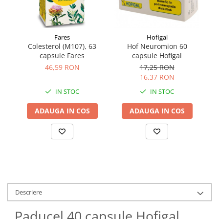
Fares
Hofigal
Colesterol (M107), 63
Hof Neuromion 60
capsule Fares
capsule Hofigal
A
46,59 RON
17,25 RON
16,37 RON
IN STOC
IN STOC
ADAUGA IN COS
ADAUGA IN COS
Descriere
Paducel 40 capsule Hofigal