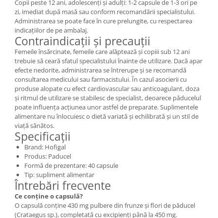
Copii peste 12 ani, adolescenți și adulți: 1-2 capsule de 1-3 ori pe
zi, imediat după masă sau conform recomandării specialistului.
Administrarea se poate face în cure prelungite, cu respectarea
indicațiilor de pe ambalaj.
Contraindicații și precauții
Femeile însărcinate, femeile care alăptează și copiii sub 12 ani
trebuie să ceară sfatul specialistului înainte de utilizare. Dacă apar
efecte nedorite, administrarea se întrerupe și se recomandă
consultarea medicului sau farmacistului. În cazul asocierii cu
produse alopate cu efect cardiovascular sau anticoagulant, doza
și ritmul de utilizare se stabilesc de specialist, deoarece păducelul
poate influența acțiunea unor astfel de preparate. Suplimentele
alimentare nu înlocuiesc o dietă variată și echilibrată și un stil de
viață sănătos.
Specificații
Brand: Hofigal
Produs: Paducel
Formă de prezentare: 40 capsule
Tip: supliment alimentar
Întrebări frecvente
Ce conține o capsulă?
O capsulă conține 430 mg pulbere din frunze și flori de păducel
(Crataegus sp.), completată cu excipienți până la 450 mg.