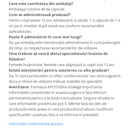
Care este cantitatea din ambalaj?
Ambalajul conține 40 de capsule.
Cum se administrează produsul?
Pentru copii peste 12 ani, adolescenți și adulți: 1-2 capsule de 1-3
ori pe zi, imediat după masă sau conform recomandării
specialistului.
Poate fi administrat în cure mai lungi?
Da, pe ambalaj este menționată administrarea în cure prelungite
de timp, cu respectarea recomandărilor de utilizare.
Cine trebuie să ceară sfatul specialistului înainte de
folosire?
Femeile însărcinate, femeile care alăptează și copiii sub 12 ani.
Există atenționări pentru asocierea cu alte produse?
Da, în cazul produselor cu efect cardiovascular sau anticoagulant,
doza și ritmul de utilizare trebuie stabilite de specialist.
Avertizare:
Farmacia APOTHEKA intelege importanta
informatiilor prezentate in aceasta pagina si face eforturi
permanente pentru a le pastra actualizate. Singura situatie in
care informatiile prezentate pot fi diferite fata de cele ale
produsului este aceea in care producatorul aduce modificari
specificatiilor acestuia, fara a ne informa in prealabil.
Informatii conformitate produs