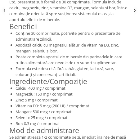
Ltd, prezentat sub formă de 30 comprimate. Formula include
calciu, magneziu, zinc, vitamina D3, mangan, seleniu și bor, într-o
combinație orientată spre susținerea sistemului osos și a
aportului zilnic de minerale.
Beneficii
Conține 30 comprimate, potrivite pentru o prezentare de
administrare zilnică.
Asociază calciu cu magneziu, alături de vitamina D3, zinc,
mangan, seleniu și bor.
Poate completa aportul de minerale din perioadele în care
rutina alimentară are nevoie de un suport suplimentar.
Formula este descrisă fără zahăr, gluten, lactoză, sare,
coloranți și conservanți artificiali.
Ingrediente/Compoziție
Calciu: 400 mg / comprimat
Magneziu: 150 mg / comprimat
Zinc: 5 mg / comprimat
Vitamina D3: 5 mcg (200 UI) / comprimat
Mangan: 500 mcg / comprimat
Seleniu: 25 mcg / comprimat
Bor: 0,3 mg / comprimat
Mod de administrare
Se administrează 1-2 comprimate pe zi, imediat înainte de masă