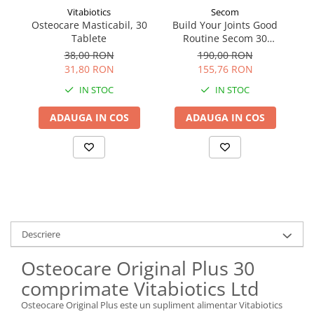
Vitabiotics
Secom
Osteocare Masticabil, 30
Build Your Joints Good
R
Tablete
Routine Secom 30
c
capsule
38,00 RON
190,00 RON
31,80 RON
155,76 RON
IN STOC
IN STOC
ADAUGA IN COS
ADAUGA IN COS
Descriere
Osteocare Original Plus 30
comprimate Vitabiotics Ltd
Osteocare Original Plus este un supliment alimentar Vitabiotics