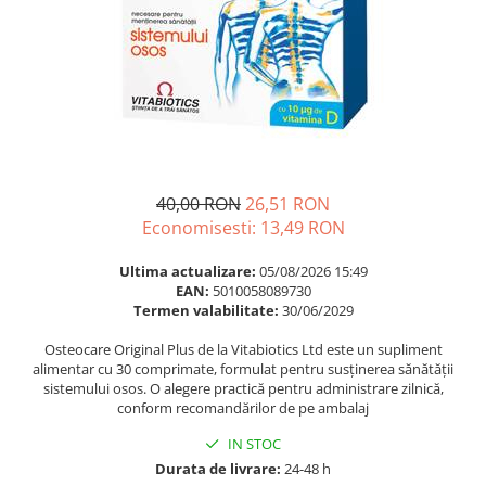
Multivitamine
Ingrijire par
Omega 3
Balsam masca si tratament
Par si unghii
Produse cu SPF Pentru Fata
Probiotice si prebiotice
Repelenti insecte
Prostata
Sanatate urinara
40,00 RON
26,51 RON
Sistemul respirator
Economisesti:
13,49
RON
Slabire si control greutate
Somn stres si anxietate
Ultima actualizare:
05/08/2026 15:49
EAN:
5010058089730
Supliment Calciu
Termen valabilitate:
30/06/2029
Supliment Complexe
Osteocare Original Plus de la Vitabiotics Ltd este un supliment
alimentar cu 30 comprimate, formulat pentru susținerea sănătății
Supliment Fier
sistemului osos. O alegere practică pentru administrare zilnică,
Supliment Magneziu
conform recomandărilor de pe ambalaj
Supliment Vitamina B
IN STOC
Durata de livrare:
24-48 h
Supliment Vitamina C