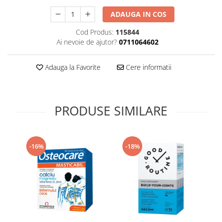
Supliment Vitamina D3
ADAUGA IN COS
Supliment Vitamina E
Cod Produs:
115844
Supliment Zinc
Ai nevoie de ajutor?
0711064602
Tincturi si Gemoderivate
Adauga la Favorite
Cere informatii
Tuse gat si respiratie
Vitamine si minerale
PRODUSE SIMILARE
-16%
-18%