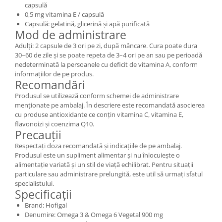
capsulă
0,5 mg vitamina E / capsulă
Capsulă: gelatină, glicerină și apă purificată
Mod de administrare
Adulți: 2 capsule de 3 ori pe zi, după mâncare. Cura poate dura
30–60 de zile și se poate repeta de 3–4 ori pe an sau pe perioadă
nedeterminată la persoanele cu deficit de vitamina A, conform
informațiilor de pe produs.
Recomandări
Produsul se utilizează conform schemei de administrare
menționate pe ambalaj. În descriere este recomandată asocierea
cu produse antioxidante ce conțin vitamina C, vitamina E,
flavonoizi și coenzima Q10.
Precauții
Respectați doza recomandată și indicațiile de pe ambalaj.
Produsul este un supliment alimentar și nu înlocuiește o
alimentație variată și un stil de viață echilibrat. Pentru situații
particulare sau administrare prelungită, este util să urmați sfatul
specialistului.
Specificații
Brand: Hofigal
Denumire: Omega 3 & Omega 6 Vegetal 900 mg