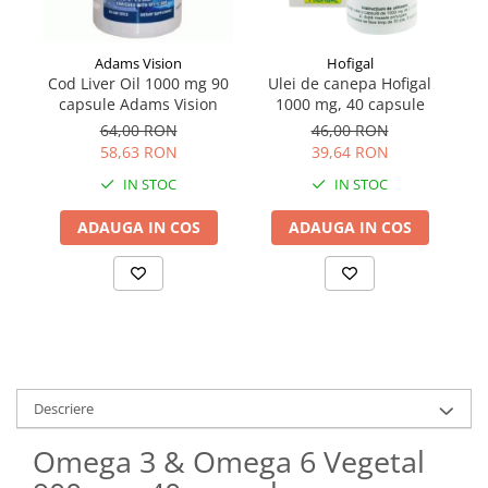
Adams Vision
Hofigal
Cod Liver Oil 1000 mg 90
Ulei de canepa Hofigal
V
capsule Adams Vision
1000 mg, 40 capsule
64,00 RON
46,00 RON
58,63 RON
39,64 RON
IN STOC
IN STOC
ADAUGA IN COS
ADAUGA IN COS
Descriere
Omega 3 & Omega 6 Vegetal