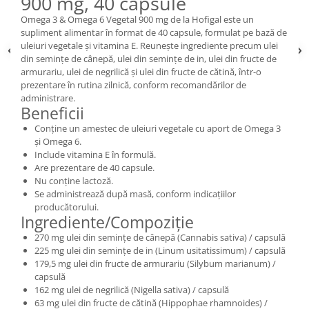
900 mg, 40 capsule
Omega 3 & Omega 6 Vegetal 900 mg de la Hofigal este un
supliment alimentar în format de 40 capsule, formulat pe bază de
uleiuri vegetale și vitamina E. Reunește ingrediente precum ulei
din semințe de cânepă, ulei din semințe de in, ulei din fructe de
armurariu, ulei de negrilică și ulei din fructe de cătină, într-o
prezentare în rutina zilnică, conform recomandărilor de
administrare.
Beneficii
Conține un amestec de uleiuri vegetale cu aport de Omega 3
și Omega 6.
Include vitamina E în formulă.
Are prezentare de 40 capsule.
Nu conține lactoză.
Se administrează după masă, conform indicațiilor
producătorului.
Ingrediente/Compoziție
270 mg ulei din semințe de cânepă (Cannabis sativa) / capsulă
225 mg ulei din semințe de in (Linum usitatissimum) / capsulă
179,5 mg ulei din fructe de armurariu (Silybum marianum) /
capsulă
162 mg ulei de negrilică (Nigella sativa) / capsulă
63 mg ulei din fructe de cătină (Hippophae rhamnoides) /