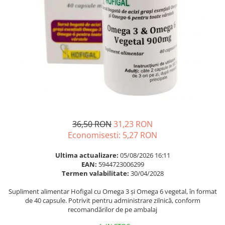
Multivitamine
Ingrijire par
Omega 3
Balsam masca si tratament
Par si unghii
Produse cu SPF Pentru Fata
Probiotice si prebiotice
Repelenti insecte
Prostata
Sanatate urinara
Sistemul respirator
Slabire si control greutate
36,50 RON
31,23 RON
Somn stres si anxietate
Economisesti:
5,27
RON
Supliment Calciu
Ultima actualizare:
05/08/2026 16:11
Supliment Complexe
EAN:
5944723006299
Supliment Fier
Termen valabilitate:
30/04/2028
Supliment Magneziu
Supliment alimentar Hofigal cu Omega 3 și Omega 6 vegetal, în format
de 40 capsule. Potrivit pentru administrare zilnică, conform
Supliment Vitamina B
recomandărilor de pe ambalaj
Supliment Vitamina C