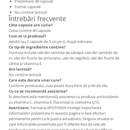
Prezentare: 40 capsule
Formă: capsule
Nu conține lactoză
Întrebări frecvente
Câte capsule are cutia?
Cutia conține 40 capsule.
Cum se ia produsul?
Adulții iau 2 capsule de 3 ori pe zi, după mâncare.
Ce tip de ingrediente conține?
Formula include ulei din semințe de cânepă, ulei din semințe de
in, ulei din fructe de armurariu, ulei de negrilică, ulei din fructe de
cătină și vitamina E.
Are lactoză?
Nu conține lactoză.
Care este durata unei cure?
Conform produsului, cura poate dura între 30 și 60 de zile.
Cu ce se recomandă asocierea?
În descriere este menționată asocierea cu produse antioxidante
cu vitamina C, vitamina E, flavonoizi și coenzima Q10.
Avertizare:
Farmacia APOTHEKA intelege importanta
informatiilor prezentate in aceasta pagina si face eforturi
permanente pentru a le pastra actualizate. Singura situatie in
care informatiile prezentate pot fi diferite fata de cele ale
produsului este aceea in care producatorul aduce modificari