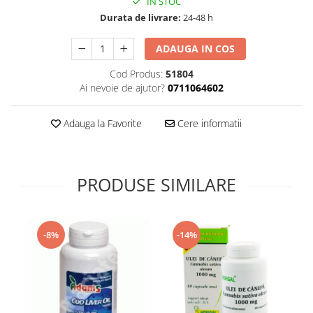
IN STOC
Supliment Vitamina D3
Durata de livrare:
24-48 h
Supliment Vitamina E
ADAUGA IN COS
Supliment Zinc
Cod Produs:
51804
Tincturi si Gemoderivate
Ai nevoie de ajutor?
0711064602
Tuse gat si respiratie
Vitamine si minerale
Adauga la Favorite
Cere informatii
PRODUSE SIMILARE
-8%
-14%